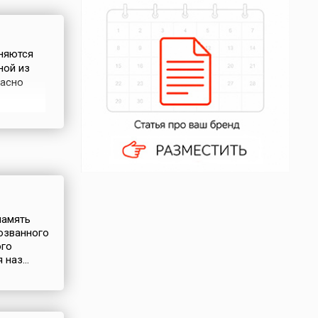
аняются
ной из
ласно
е
кону на
я иконы
память
озванного
ого
наз...