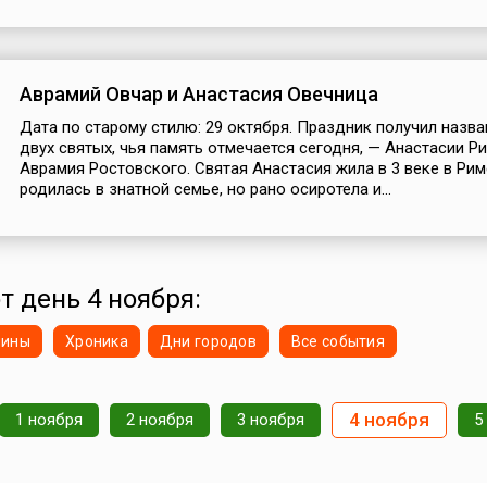
Аврамий Овчар и Анастасия Овечница
Дата по старому стилю: 29 октября. Праздник получил назва
двух святых, чья память отмечается сегодня, — Анастасии Р
Аврамия Ростовского. Святая Анастасия жила в 3 веке в Рим
родилась в знатной семье, но рано осиротела и...
т день 4 ноября:
нины
Хроника
Дни городов
Все события
4 ноября
1 ноября
2 ноября
3 ноября
5