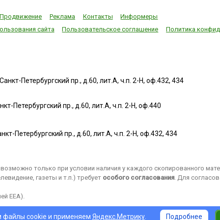
Продвижение
Реклама
Контакты
Информеры
ользования сайта
Пользовательское соглашение
Политика конфид
нкт-Петербургский пр., д.60, лит.А, ч.п. 2-Н, оф.432, 434
т-Петербургский пр., д.60, лит.А, ч.п. 2-Н, оф.440
нкт-Петербургский пр., д.60, лит.А, ч.п. 2-Н, оф.432, 434
возможно только при условии наличия у каждого скопированного матер
евидение, газеты и т.п.) требует
особого согласования
. Для согласо
ей EEA).
 файлы cookie и применяем
Яндекс.Метрику
.
Подробнее