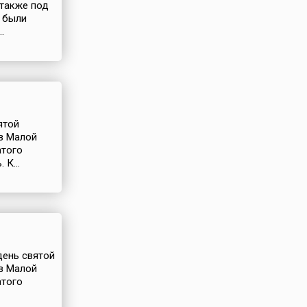
 также под
 были
.
ятой
 в Малой
атого
К...
день святой
 в Малой
атого