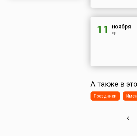
ноября
11
ср
А также в это
Праздники
Име