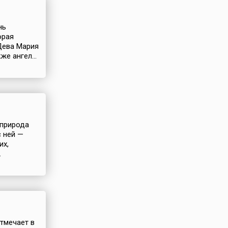
нь
орая
Дева Мария
е ангел...
 природа
с ней —
их,
.
отмечает в