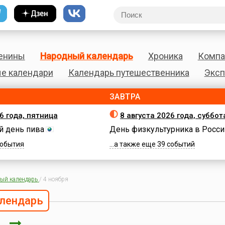
енины
Народный календарь
Хроника
Компа
е календари
Календарь путешественника
Эксп
ЗАВТРА
6 года, пятница
8 августа 2026 года, суббот
 день пива
День физкультурника в Росси
 события
...а также еще 39 событий
ый календарь
/
4 ноября
лендарь
ря