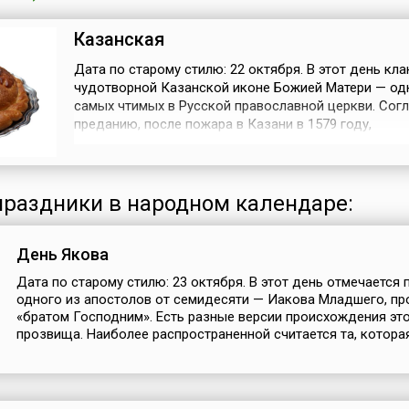
Казанская
Дата по старому стилю: 22 октября. В этот день кл
чудотворной Казанской иконе Божией Матери — од
самых чтимых в Русской православной церкви. Сог
преданию, после пожара в Казани в 1579 году,
уничтожившего часть города, девятилетней Матрон
явилась во сне Богородица, велевшая откопать ее и
пепелище. Девочка послушалась, а на месте явлени
был впоследствии построен Бого...
раздники в народном календаре:
День Якова
Дата по старому стилю: 23 октября. В этот день отмечается 
одного из апостолов от семидесяти — Иакова Младшего, пр
«братом Господним». Есть разные версии происхождения эт
прозвища. Наиболее распространенной считается та, которая 