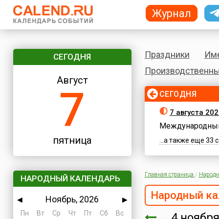
Журнал
Праздники
Им
СЕГОДНЯ
Производственны
Август
7
СЕГОДНЯ
7 августа 202
Международный
пятница
...а также еще 33
Главная страница
/
Народн
НАРОДНЫЙ КАЛЕНДАРЬ
Народный ка
Ноябрь, 2026
◀
▶
Пн
Вт
Ср
Чт
Пт
Сб
Вс
4 нояб