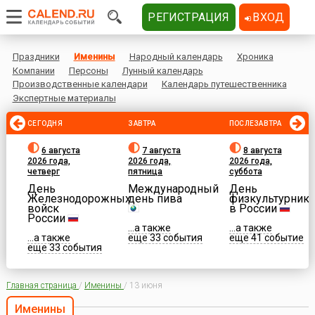
РЕГИСТРАЦИЯ
ВХОД
Праздники
Именины
Народный календарь
Хроника
Компании
Персоны
Лунный календарь
Производственные календари
Календарь путешественника
Экспертные материалы
СЕГОДНЯ
ЗАВТРА
ПОСЛЕЗАВТРА
6 августа
7 августа
8 августа
2026 года,
2026 года,
2026 года,
четверг
пятница
суббота
День
Международный
День
Железнодорожных
день пива
физкультурника
войск
в России
России
...а также
...а также
...а также
еще 33 события
еще 41 событие
еще 33 события
Главная страница
/
Именины
/
13 июня
Именины