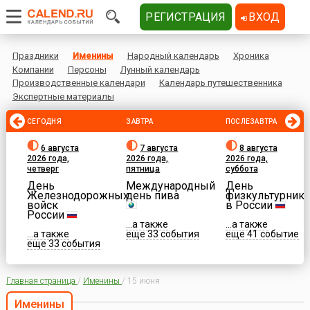
РЕГИСТРАЦИЯ
ВХОД
Праздники
Именины
Народный календарь
Хроника
Компании
Персоны
Лунный календарь
Производственные календари
Календарь путешественника
Экспертные материалы
СЕГОДНЯ
ЗАВТРА
ПОСЛЕЗАВТРА
6 августа
7 августа
8 августа
2026 года,
2026 года,
2026 года,
четверг
пятница
суббота
День
Международный
День
Железнодорожных
день пива
физкультурника
войск
в России
России
...а также
...а также
...а также
еще 33 события
еще 41 событие
еще 33 события
Главная страница
/
Именины
/
15 июня
Именины