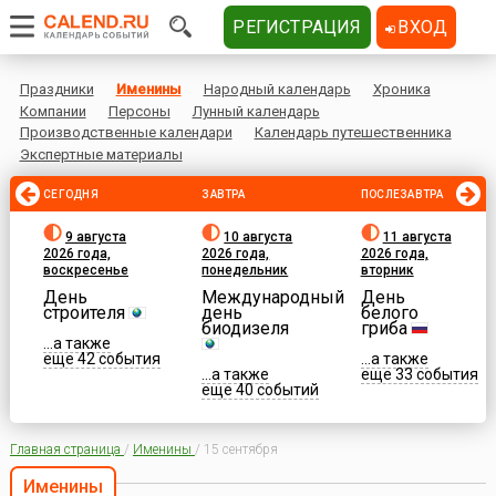
РЕГИСТРАЦИЯ
ВХОД
Праздники
Именины
Народный календарь
Хроника
Компании
Персоны
Лунный календарь
Производственные календари
Календарь путешественника
Экспертные материалы
СЕГОДНЯ
ЗАВТРА
ПОСЛЕЗАВТРА
9 августа
10 августа
11 августа
2026 года,
2026 года,
2026 года,
воскресенье
понедельник
вторник
День
Международный
День
строителя
день
белого
биодизеля
гриба
...а также
еще 42 события
...а также
...а также
еще 33 события
еще 40 событий
Главная страница
/
Именины
/
15 сентября
Именины