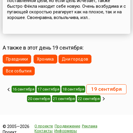
поставленной цели, но если цель исчезает, также
быстро Фёкла находит себе новую. Очень возбудима и с
пугающей скоростью реагирует как на плохое, так и на
хорошее. Своенравна, вспыльчива, изл...
А также в этот день 19 сентября:
Праздники
Хроника
Дни городов
Все события
19 сентября
16 сентября
17 сентября
18 сентября
20 сентября
21 сентября
22 сентября
О проекте
Продвижение
Реклама
© 2005—2026
Контакты
Информеры
Проект