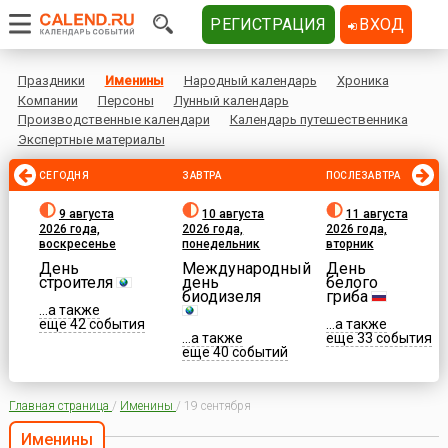
РЕГИСТРАЦИЯ
ВХОД
Праздники
Именины
Народный календарь
Хроника
Компании
Персоны
Лунный календарь
Производственные календари
Календарь путешественника
Экспертные материалы
СЕГОДНЯ
ЗАВТРА
ПОСЛЕЗАВТРА
9 августа
10 августа
11 августа
2026 года,
2026 года,
2026 года,
воскресенье
понедельник
вторник
День
Международный
День
строителя
день
белого
биодизеля
гриба
...а также
еще 42 события
...а также
...а также
еще 33 события
еще 40 событий
Главная страница
/
Именины
/
19 сентября
Именины