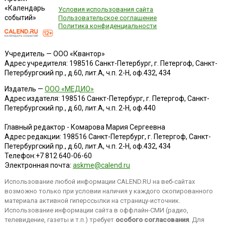
«Календарь
Условия использования сайта
событий»
Пользовательское соглашение
Политика конфиденциальности
Учредитель — ООО «Квантор»
Адрес учредителя: 198516 Санкт-Петербург, г. Петергоф, Санкт-
Петербургский пр., д.60, лит.А, ч.п. 2-Н, оф.432, 434
Издатель —
ООО «МЕДИО»
Адрес издателя: 198516 Санкт-Петербург, г. Петергоф, Санкт-
Петербургский пр., д.60, лит.А, ч.п. 2-Н, оф.440
Главный редактор - Комарова Мария Сергеевна
Адрес редакции:
198516
Санкт-Петербург, г. Петергоф
,
Санкт-
Петербургский пр., д.60, лит.А, ч.п. 2-Н, оф.432, 434
Телефон:
+7 812 640-06-60
Электронная почта:
askme@calend.ru
Использование любой информации CALEND.RU на веб-сайтах
возможно только при условии наличия у каждого скопированного
материала активной гиперссылки на страницу-источник.
Использование информации сайта в оффлайн-СМИ (радио,
телевидение, газеты и т.п.) требует
особого согласования
. Для