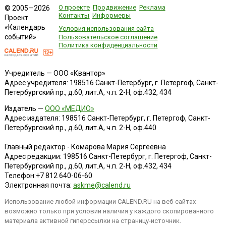
О проекте
Продвижение
Реклама
© 2005—2026
Контакты
Информеры
Проект
«Календарь
Условия использования сайта
событий»
Пользовательское соглашение
Политика конфиденциальности
Учредитель — ООО «Квантор»
Адрес учредителя: 198516 Санкт-Петербург, г. Петергоф, Санкт-
Петербургский пр., д.60, лит.А, ч.п. 2-Н, оф.432, 434
Издатель —
ООО «МЕДИО»
Адрес издателя: 198516 Санкт-Петербург, г. Петергоф, Санкт-
Петербургский пр., д.60, лит.А, ч.п. 2-Н, оф.440
Главный редактор - Комарова Мария Сергеевна
Адрес редакции:
198516
Санкт-Петербург, г. Петергоф
,
Санкт-
Петербургский пр., д.60, лит.А, ч.п. 2-Н, оф.432, 434
Телефон:
+7 812 640-06-60
Электронная почта:
askme@calend.ru
Использование любой информации CALEND.RU на веб-сайтах
возможно только при условии наличия у каждого скопированного
материала активной гиперссылки на страницу-источник.