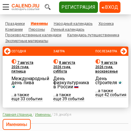
РЕГИСТРАЦИЯ
ВХОД
Праздники
Именины
Народный календарь
Хроника
Компании
Персоны
Лунный календарь
Производственные календари
Календарь путешественника
Экспертные материалы
СЕГОДНЯ
ЗАВТРА
ПОСЛЕЗАВТРА
7 августа
8 августа
9 августа
2026 года,
2026 года,
2026 года,
пятница
суббота
воскресенье
Международный
День
День
день пива
физкультурника
строителя
в России
...а также
...а также
...а также
еще 42 события
еще 33 события
еще 39 событий
Главная страница
/
Именины
/
28 декабря
Именины