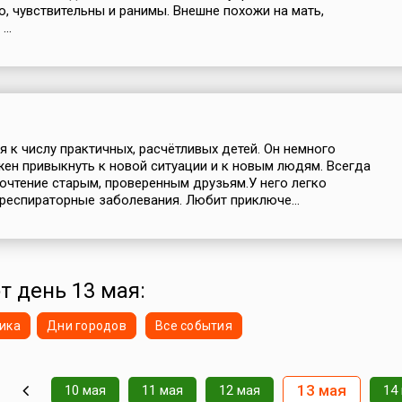
, чувствительны и ранимы. Внешне похожи на мать,
...
я к числу практичных, расчётливых детей. Он немного
жен привыкнуть к новой ситуации и к новым людям. Всегда
очтение старым, проверенным друзьям.У него легко
респираторные заболевания. Любит приключе...
т день 13 мая:
ика
Дни городов
Все события
13 мая
10 мая
11 мая
12 мая
14