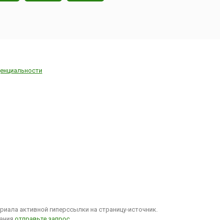
енциальности
иала активной гиперссылки на страницу-источник.
вания
отправьте запрос
.