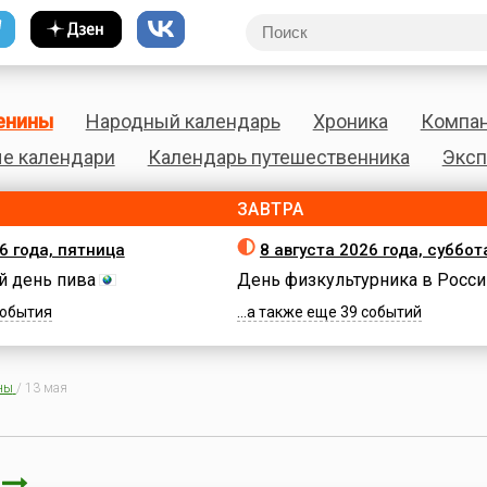
енины
Народный календарь
Хроника
Компа
е календари
Календарь путешественника
Эксп
ЗАВТРА
6 года, пятница
8 августа 2026 года, суббот
 день пива
День физкультурника в Росси
 события
...а также еще 39 событий
ны
/
13 мая
я