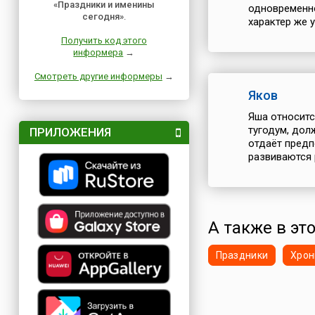
«Праздники и именины
одновременно
сегодня»
.
характер же у 
Получить код этого
информера
→
Смотреть другие информеры
→
Яков
Яша относитс
тугодум, дол
ПРИЛОЖЕНИЯ
отдаёт предп
развиваются 
А также в это
Праздники
Хрон