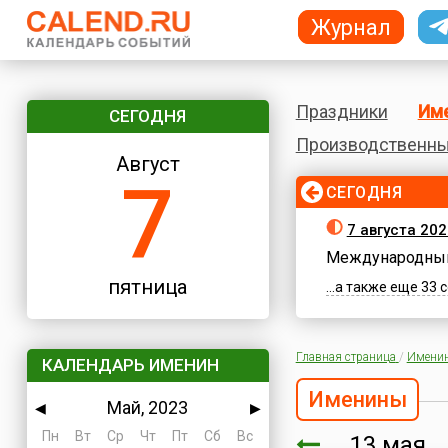
Журнал
Праздники
Им
СЕГОДНЯ
Производственны
Август
7
СЕГОДНЯ
7 августа 202
Международный
пятница
...а также еще 33
Главная страница
/
Имени
КАЛЕНДАРЬ ИМЕНИН
Именины
Май, 2023
◀
▶
Пн
Вт
Ср
Чт
Пт
Сб
Вс
13 ма