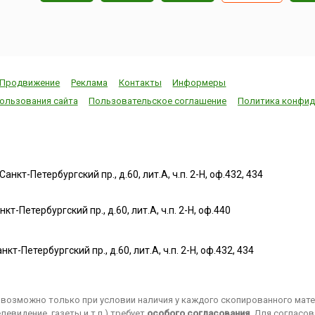
Продвижение
Реклама
Контакты
Информеры
ользования сайта
Пользовательское соглашение
Политика конфид
нкт-Петербургский пр., д.60, лит.А, ч.п. 2-Н, оф.432, 434
т-Петербургский пр., д.60, лит.А, ч.п. 2-Н, оф.440
нкт-Петербургский пр., д.60, лит.А, ч.п. 2-Н, оф.432, 434
возможно только при условии наличия у каждого скопированного матер
евидение, газеты и т.п.) требует
особого согласования
. Для согласо