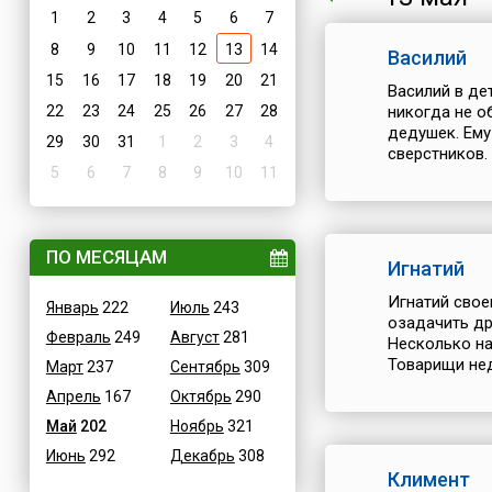
1
2
3
4
5
6
7
8
9
10
11
12
13
14
Василий
15
16
17
18
19
20
21
Василий в де
22
23
24
25
26
27
28
никогда не о
дедушек. Ему
29
30
31
1
2
3
4
сверстников. 
5
6
7
8
9
10
11
ПО МЕСЯЦАМ
Игнатий
Игнатий свое
Январь
222
Июль
243
озадачить др
Февраль
249
Август
281
Несколько на
Товарищи нед
Март
237
Сентябрь
309
Апрель
167
Октябрь
290
Май
202
Ноябрь
321
Июнь
292
Декабрь
308
Климент