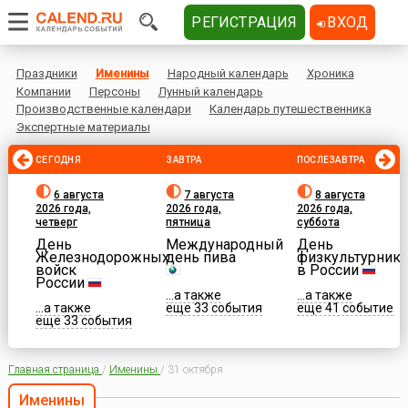
РЕГИСТРАЦИЯ
ВХОД
Праздники
Именины
Народный календарь
Хроника
Компании
Персоны
Лунный календарь
Производственные календари
Календарь путешественника
Экспертные материалы
СЕГОДНЯ
ЗАВТРА
ПОСЛЕЗАВТРА
6 августа
7 августа
8 августа
2026 года,
2026 года,
2026 года,
четверг
пятница
суббота
День
Международный
День
Железнодорожных
день пива
физкультурника
войск
в России
России
...а также
...а также
...а также
еще 33 события
еще 41 событие
еще 33 события
Главная страница
/
Именины
/
31 октября
Именины