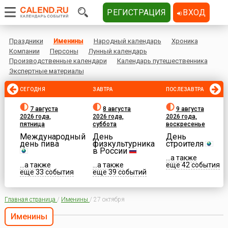
РЕГИСТРАЦИЯ
ВХОД
Праздники
Именины
Народный календарь
Хроника
Компании
Персоны
Лунный календарь
Производственные календари
Календарь путешественника
Экспертные материалы
СЕГОДНЯ
ЗАВТРА
ПОСЛЕЗАВТРА
7 августа
8 августа
9 августа
2026 года,
2026 года,
2026 года,
пятница
суббота
воскресенье
Международный
День
День
день пива
физкультурника
строителя
в России
...а также
...а также
...а также
еще 42 события
еще 33 события
еще 39 событий
Главная страница
/
Именины
/
27 октября
Именины