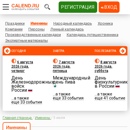
РЕГИСТРАЦИЯ
ВХОД
Праздники
Именины
Народный календарь
Хроника
Компании
Персоны
Лунный календарь
Производственные календари
Календарь путешественника
Экспертные материалы
СЕГОДНЯ
ЗАВТРА
ПОСЛЕЗАВТРА
6 августа
7 августа
8 августа
2026 года,
2026 года,
2026 года,
четверг
пятница
суббота
День
Международный
День
Железнодорожных
день пива
физкультурника
войск
в России
России
...а также
...а также
...а также
еще 33 события
еще 41 событие
еще 33 события
Главная страница
/
Именины
/
5 июля
Именины