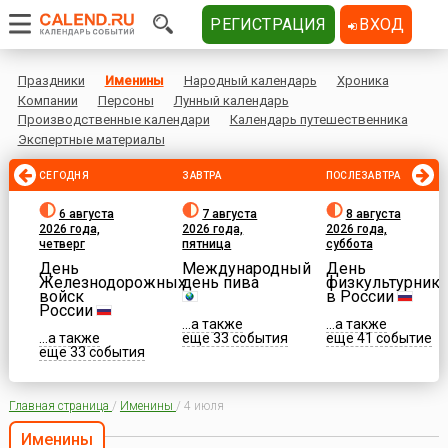
РЕГИСТРАЦИЯ
ВХОД
Праздники
Именины
Народный календарь
Хроника
Компании
Персоны
Лунный календарь
Производственные календари
Календарь путешественника
Экспертные материалы
СЕГОДНЯ
ЗАВТРА
ПОСЛЕЗАВТРА
6 августа
7 августа
8 августа
2026 года,
2026 года,
2026 года,
четверг
пятница
суббота
День
Международный
День
Железнодорожных
день пива
физкультурника
войск
в России
России
...а также
...а также
...а также
еще 33 события
еще 41 событие
еще 33 события
Главная страница
/
Именины
/
4 июля
Именины