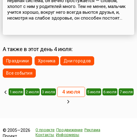
нервная система, он вечно простужается — словом,
хлопот с ним у родителей много. Тем не менее, мальчик
учится хорошо, вокруг него всегда вьются друзья, и,
несмотря на слабое здоровье, он способен постоят...
А также в этот день 4 июля:
Праздники
Хроника
Дни городов
Все события
4 июля
1 июля
2 июля
3 июля
5 июля
6 июля
7 июля
О проекте
Продвижение
Реклама
© 2005—2026
Контакты
Информеры
Проект