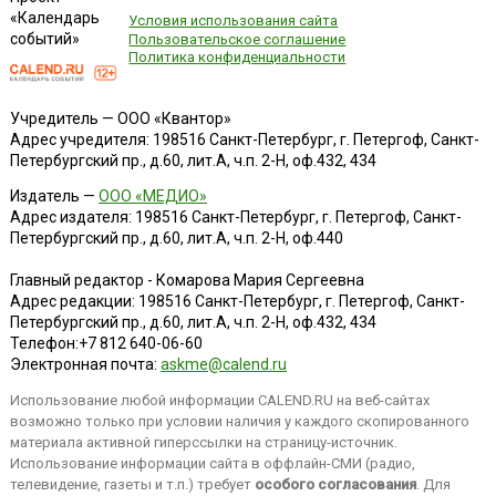
«Календарь
Условия использования сайта
событий»
Пользовательское соглашение
Политика конфиденциальности
Учредитель — ООО «Квантор»
Адрес учредителя: 198516 Санкт-Петербург, г. Петергоф, Санкт-
Петербургский пр., д.60, лит.А, ч.п. 2-Н, оф.432, 434
Издатель —
ООО «МЕДИО»
Адрес издателя: 198516 Санкт-Петербург, г. Петергоф, Санкт-
Петербургский пр., д.60, лит.А, ч.п. 2-Н, оф.440
Главный редактор - Комарова Мария Сергеевна
Адрес редакции:
198516
Санкт-Петербург, г. Петергоф
,
Санкт-
Петербургский пр., д.60, лит.А, ч.п. 2-Н, оф.432, 434
Телефон:
+7 812 640-06-60
Электронная почта:
askme@calend.ru
Использование любой информации CALEND.RU на веб-сайтах
возможно только при условии наличия у каждого скопированного
материала активной гиперссылки на страницу-источник.
Использование информации сайта в оффлайн-СМИ (радио,
телевидение, газеты и т.п.) требует
особого согласования
. Для