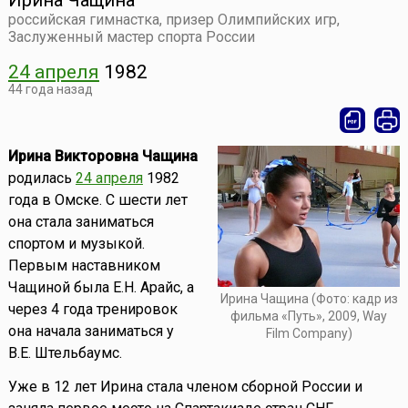
Ирина Чащина
российская гимнастка, призер Олимпийских игр,
Заслуженный мастер спорта России
24 апреля
1982
44 года назад
Ирина Викторовна Чащина
родилась
24 апреля
1982
года в Омске. С шести лет
она стала заниматься
спортом и музыкой.
Первым наставником
Чащиной была Е.Н. Арайс, а
Ирина Чащина (Фото: кадр из
через 4 года тренировок
фильма «Путь», 2009, Way
она начала заниматься у
Film Company)
В.Е. Штельбаумс.
Уже в 12 лет Ирина стала членом сборной России и