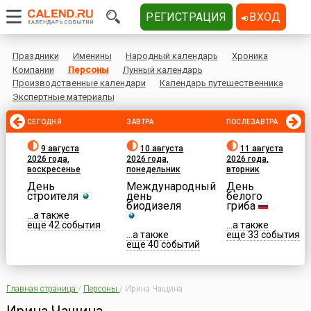
РЕГИСТРАЦИЯ
ВХОД
Праздники
Именины
Народный календарь
Хроника
Компании
Персоны
Лунный календарь
Производственные календари
Календарь путешественника
Экспертные материалы
СЕГОДНЯ
ЗАВТРА
ПОСЛЕЗАВТРА
9 августа
10 августа
11 августа
2026 года,
2026 года,
2026 года,
воскресенье
понедельник
вторник
День
Международный
День
строителя
день
белого
биодизеля
гриба
...а также
еще 42 события
...а также
...а также
еще 33 события
еще 40 событий
Главная страница
/
Персоны
/
Ирина Чащина