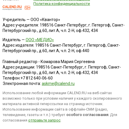
Политика конфиденциальности
Учредитель — ООО «Квантор»
Адрес учредителя: 198516 Санкт-Петербург, г. Петергоф, Санкт-
Петербургский пр., д.60, лит.А, ч.п. 2-Н, оф.432, 434
Издатель —
ООО «МЕДИО»
Адрес издателя: 198516 Санкт-Петербург, г. Петергоф, Санкт-
Петербургский пр., д.60, лит.А, ч.п. 2-Н, оф.440
Главный редактор - Комарова Мария Сергеевна
Адрес редакции:
198516
Санкт-Петербург, г. Петергоф
,
Санкт-
Петербургский пр., д.60, лит.А, ч.п. 2-Н, оф.432, 434
Телефон:
+7 812 640-06-60
Электронная почта:
askme@calend.ru
Использование любой информации CALEND.RU на веб-сайтах
возможно только при условии наличия у каждого скопированного
материала активной гиперссылки на страницу-источник.
Использование информации сайта в оффлайн-СМИ (радио,
телевидение, газеты и т.п.) требует
особого согласования
. Для
согласования
отправьте запрос
.