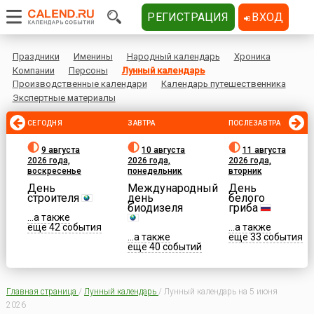
РЕГИСТРАЦИЯ
ВХОД
Праздники
Именины
Народный календарь
Хроника
Компании
Персоны
Лунный календарь
Производственные календари
Календарь путешественника
Экспертные материалы
СЕГОДНЯ
ЗАВТРА
ПОСЛЕЗАВТРА
9 августа
10 августа
11 августа
2026 года,
2026 года,
2026 года,
воскресенье
понедельник
вторник
День
Международный
День
строителя
день
белого
биодизеля
гриба
...а также
еще 42 события
...а также
...а также
еще 33 события
еще 40 событий
Главная страница
/
Лунный календарь
/
Лунный календарь на 5 июня
2026