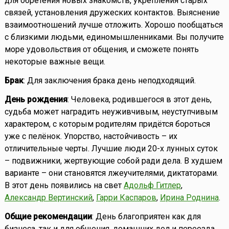
для обретения новых знакомств, укрепления старых
связей, установления дружеских контактов. Выяснение
взаимоотношений лучше отложить. Хорошо пообщаться
с близкими людьми, единомышленниками. Вы получите
море удовольствия от общения, и сможете понять
некоторые важные вещи.
Брак
: Для заключения брака день неподходящий.
День рождения
: Человека, родившегося в этот день,
судьба может наградить неуживчивым, неуступчивым
характером, с которым родителям придётся бороться
уже с пелёнок. Упорство, настойчивость – их
отличительные черты. Лучшие люди 20-х лунных суток
– подвижники, жертвующие собой ради дела. В худшем
варианте – они становятся лжеучителями, диктаторами.
В этот день появились на свет
Адольф Гитлер
,
Александр Вертинский
,
Гарри Каспаров
,
Ирина Роднина
.
Общие рекомендации
: День благоприятен как для
бизнеса, так и для общения, домашних дел и переезда.