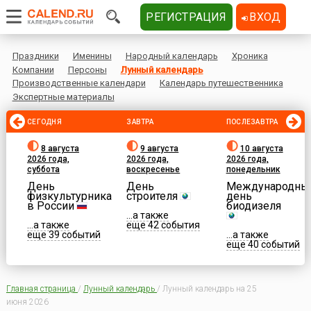
РЕГИСТРАЦИЯ
ВХОД
Праздники
Именины
Народный календарь
Хроника
Компании
Персоны
Лунный календарь
Производственные календари
Календарь путешественника
Экспертные материалы
СЕГОДНЯ
ЗАВТРА
ПОСЛЕЗАВТРА
8 августа
9 августа
10 августа
2026 года,
2026 года,
2026 года,
суббота
воскресенье
понедельник
День
День
Международны
физкультурника
строителя
день
в России
биодизеля
...а также
...а также
еще 42 события
еще 39 событий
...а также
еще 40 событий
Главная страница
/
Лунный календарь
/
Лунный календарь на 25
июня 2026