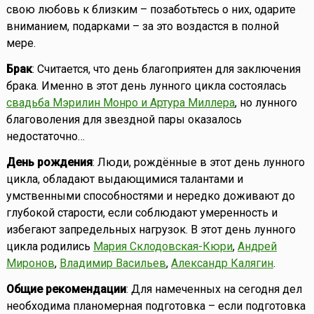
свою любовь к близким – позаботьтесь о них, одарите
вниманием, подарками – за это воздастся в полной
мере.
Брак
: Считается, что день благоприятен для заключения
брака. Именно в этот день лунного цикла состоялась
свадьба Мэрилин Монро и Артура Миллера
, но лунного
благоволения для звездной пары оказалось
недостаточно…
День рождения
: Люди, рождённые в этот день лунного
цикла, обладают выдающимися талантами и
умственными способностями и нередко доживают до
глубокой старости, если соблюдают умеренность и
избегают запредельных нагрузок. В этот день лунного
цикла родились
Мария Склодовская-Кюри
,
Андрей
Миронов
,
Владимир Васильев
,
Александр Калягин
.
Общие рекомендации
: Для намеченных на сегодня дел
необходима планомерная подготовка – если подготовка