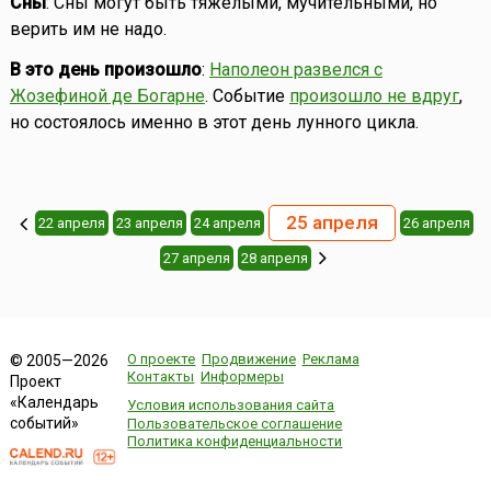
Сны
: Сны могут быть тяжёлыми, мучительными, но
верить им не надо.
В это день произошло
:
Наполеон развелся с
Жозефиной де Богарне
. Событие
произошло не вдруг
,
но состоялось именно в этот день лунного цикла.
25 апреля
22 апреля
23 апреля
24 апреля
26 апреля
27 апреля
28 апреля
О проекте
Продвижение
Реклама
© 2005—2026
Контакты
Информеры
Проект
«Календарь
Условия использования сайта
событий»
Пользовательское соглашение
Политика конфиденциальности