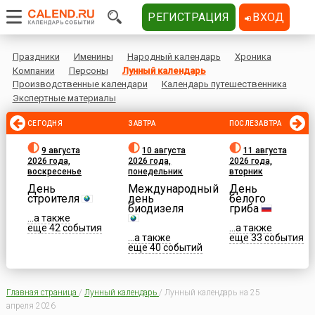
РЕГИСТРАЦИЯ
ВХОД
Праздники
Именины
Народный календарь
Хроника
Компании
Персоны
Лунный календарь
Производственные календари
Календарь путешественника
Экспертные материалы
СЕГОДНЯ
ЗАВТРА
ПОСЛЕЗАВТРА
9 августа
10 августа
11 августа
2026 года,
2026 года,
2026 года,
воскресенье
понедельник
вторник
День
Международный
День
строителя
день
белого
биодизеля
гриба
...а также
еще 42 события
...а также
...а также
еще 33 события
еще 40 событий
Главная страница
/
Лунный календарь
/
Лунный календарь на 25
апреля 2026