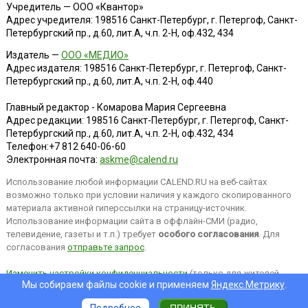
Учредитель — ООО «Квантор»
Адрес учредителя: 198516 Санкт-Петербург, г. Петергоф, Санкт-
Петербургский пр., д.60, лит.А, ч.п. 2-Н, оф.432, 434
Издатель —
ООО «МЕДИО»
Адрес издателя: 198516 Санкт-Петербург, г. Петергоф, Санкт-
Петербургский пр., д.60, лит.А, ч.п. 2-Н, оф.440
Главный редактор - Комарова Мария Сергеевна
Адрес редакции:
198516
Санкт-Петербург, г. Петергоф
,
Санкт-
Петербургский пр., д.60, лит.А, ч.п. 2-Н, оф.432, 434
Телефон:
+7 812 640-06-60
Электронная почта:
askme@calend.ru
Использование любой информации CALEND.RU на веб-сайтах
возможно только при условии наличия у каждого скопированного
материала активной гиперссылки на страницу-источник.
Использование информации сайта в оффлайн-СМИ (радио,
телевидение, газеты и т.п.) требует
особого согласования
. Для
согласования
отправьте запрос
.
Изменить настройки конфиденциальности
(только для жителей
Мы собираем файлы cookie и применяем
Яндекс.Метрику
.
EEA).
Подробнее
ПРИНЯТЬ