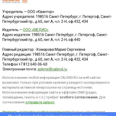
Учредитель — ООО «Квантор»
Адрес учредителя: 198516 Санкт-Петербург, г. Петергоф, Санкт-
Петербургский пр., д.60, лит.А, ч.п. 2-Н, оф.432, 434
Издатель —
ООО «МЕДИО»
Адрес издателя: 198516 Санкт-Петербург, г. Петергоф, Санкт-
Петербургский пр., д.60, лит.А, ч.п. 2-Н, оф.440
Главный редактор - Комарова Мария Сергеевна
Адрес редакции:
198516
Санкт-Петербург, г. Петергоф
,
Санкт-
Петербургский пр., д.60, лит.А, ч.п. 2-Н, оф.432, 434
Телефон:
+7 812 640-06-60
Электронная почта:
askme@calend.ru
Использование любой информации CALEND.RU на веб-сайтах
возможно только при условии наличия у каждого скопированного
материала активной гиперссылки на страницу-источник.
Использование информации сайта в оффлайн-СМИ (радио,
телевидение, газеты и т.п.) требует
особого согласования
. Для
согласования
отправьте запрос
.
Изменить настройки конфиденциальности
(только для жителей