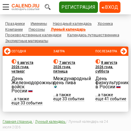
РЕГИСТРАЦИЯ
ВХОД
Праздники
Именины
Народный календарь
Хроника
Компании
Персоны
Лунный календарь
Производственные календари
Календарь путешественника
Экспертные материалы
СЕГОДНЯ
ЗАВТРА
ПОСЛЕЗАВТРА
6 августа
7 августа
8 августа
2026 года,
2026 года,
2026 года,
четверг
пятница
суббота
День
Международный
День
Железнодорожных
день пива
физкультурника
войск
в России
России
...а также
...а также
...а также
еще 33 события
еще 41 событие
еще 33 события
Главная страница
/
Лунный календарь
/
Лунный календарь на 24
июля 2026