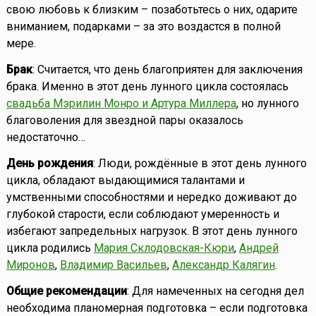
свою любовь к близким – позаботьтесь о них, одарите
вниманием, подарками – за это воздастся в полной
мере.
Брак
: Считается, что день благоприятен для заключения
брака. Именно в этот день лунного цикла состоялась
свадьба Мэрилин Монро и Артура Миллера
, но лунного
благоволения для звездной пары оказалось
недостаточно…
День рождения
: Люди, рождённые в этот день лунного
цикла, обладают выдающимися талантами и
умственными способностями и нередко доживают до
глубокой старости, если соблюдают умеренность и
избегают запредельных нагрузок. В этот день лунного
цикла родились
Мария Склодовская-Кюри
,
Андрей
Миронов
,
Владимир Васильев
,
Александр Калягин
.
Общие рекомендации
: Для намеченных на сегодня дел
необходима планомерная подготовка – если подготовка