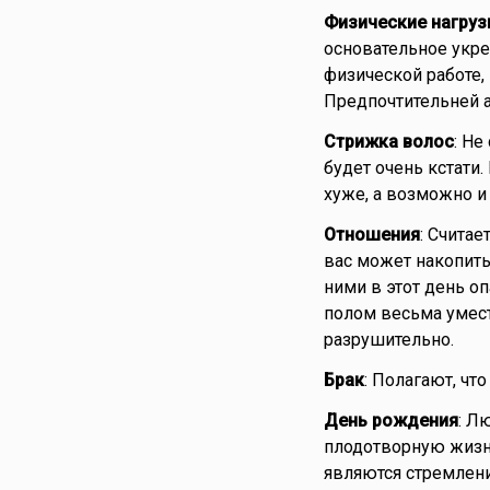
Физические нагруз
основательное укре
физической работе,
Предпочтительней а
Стрижка волос
: Не
будет очень кстати
хуже, а возможно и
Отношения
: Считае
вас может накопить
ними в этот день о
полом весьма умест
разрушительно.
Брак
: Полагают, чт
День рождения
: Л
плодотворную жизн
являются стремлени