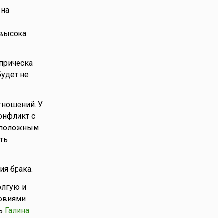
 на
а
высока.
 прическа
будет не
тношений. У
онфликт с
воположным
ть
ия брака.
олгую и
ловиями
сь
Галина