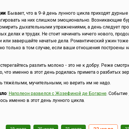
ии
: Бывает, что в 9-й день лунного цикла приходят дурные 
еагировать на них слишком эмоционально. Возникающие б
омирить дыхательными упражнениями, а день следует про
ых делах и трудах. Не стоит начинать ничего нового, прод
али или завершайте начатые дела. Романтический ужин тоже
 но только в том случае, если ваши отношения построены н
Остерегайтесь разлить молоко - это не к добру. Реже смотр
о, что именно в этот день родилась примета о разбитых зе
ть тяжёлыми, мучительными, но верить им не надо.
шло
:
Наполеон развелся с Жозефиной де Богарне
. Событие
лось именно в этот день лунного цикла.