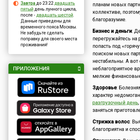
Завтра
до 23:22
двадцать
планам новых партн
пятый
день лунного цикла,
коллективе, поэтом
после -
двадцать шестой
.
благоразумие.
Данные приведены для
временного пояса Москвы.
Бизнес и деньги
: Д
Не забудьте сделать
перегружайтесь на 
поправку для своего места
проживания!
попасть под «горяч
поиском новых парт
нестабильны. А вот
ПРИЛОЖЕНИЯ
неблагоприятное в
мелкие финансовые
Здоровье
: Болезн
характер недомоган
разгрузочный день
заняться приготовл
Стрижка волос
: Вы
благоприятна и спо