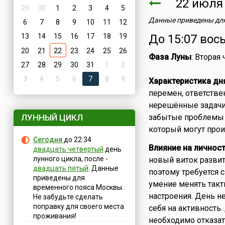
22 июл
29
30
1
2
3
4
5
Данные приведены для
6
7
8
9
10
11
12
13
14
15
16
17
18
19
До 15:07 вос
20
21
22
23
24
25
26
Фаза Луны
: Вторая
27
28
29
30
31
1
2
3
4
5
6
7
8
9
Характеристика дн
перемен, ответстве
нерешённые задачи 
ЛУННЫЙ ЦИКЛ
забытые проблемы д
который могут про
Сегодня
до 22:34
Влияние на личнос
двадцать четвертый
день
лунного цикла, после -
новый виток развит
двадцать пятый
. Данные
поэтому требуется 
приведены для
умение менять так
временного пояса Москвы.
настроения. День н
Не забудьте сделать
поправку для своего места
себя на активность
проживания!
необходимо отказат