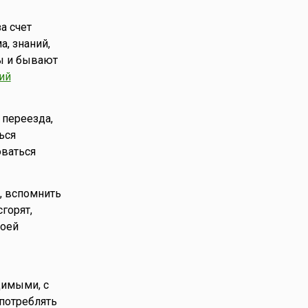
а счет
, знаний,
ы и бывают
ий
 переезда,
ься
оваться
, вспомнить
горят,
воей
димыми, с
употреблять