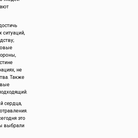
вают
 достичь
 ситуаций,
дству;
новые
тороны,
стине
ациях, не
тва. Также
овые
подходящий.
й сердца,
 отравления.
сегодня это
вы выбрали