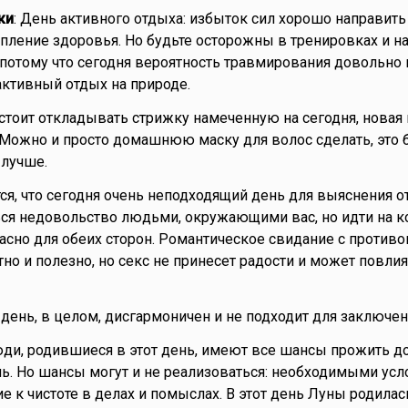
ки
: День активного отдыха: избыток сил хорошо направить
пление здоровья. Но будьте осторожны в тренировках и н
 потому что сегодня вероятность травмирования довольно 
ктивный отдых на природе.
 стоит откладывать стрижку намеченную на сегодня, новая
. Можно и просто домашнюю маску для волос сделать, это 
 лучше.
тся, что сегодня очень неподходящий день для выяснения о
ся недовольство людьми, окружающими вас, но идти на к
пасно для обеих сторон. Романтическое свидание с проти
но и полезно, но секс не принесет радости и может повлия
о день, в целом, дисгармоничен и не подходит для заключен
юди, родившиеся в этот день, имеют все шансы прожить д
ь. Но шансы могут и не реализоваться: необходимыми ус
е к чистоте в делах и помыслах. В этот день Луны родила