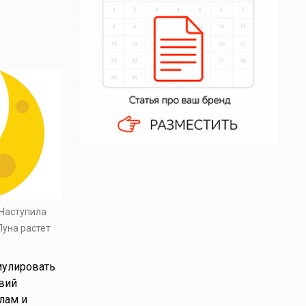
 Наступила
Луна растет
мулировать
вий
лам и