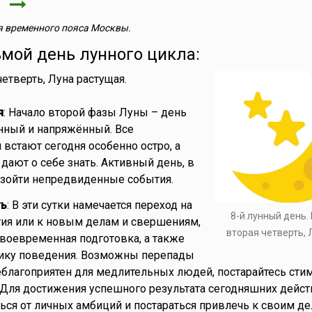
я
 временного пояса Москвы.
ьмой день лунного цикла:
 четверть, Луна растущая.
я
: Начало второй фазы Луны – день
нный и напряжённый. Все
встают сегодня особенно остро, а
ают о себе знать. Активный день, в
изойти непредвиденные события.
ть
: В эти сутки намечается переход на
8-й лунный день.
ия или к новым делам и свершениям,
вторая четверть, 
своевременная подготовка, а также
тику поведения. Возможны перепады
еблагоприятен для медлительных людей, постарайтесь сти
. Для достижения успешного результата сегодняшних дейст
ься от личных амбиций и постараться привлечь к своим де