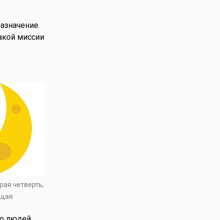
азначение.
акой миссии
рая четверть,
ущая
во людей