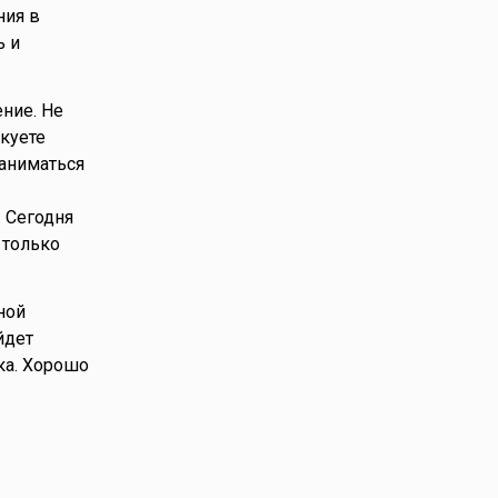
ния в
ь и
ние. Не
куете
заниматься
 Сегодня
 только
ной
йдет
ка. Хорошо