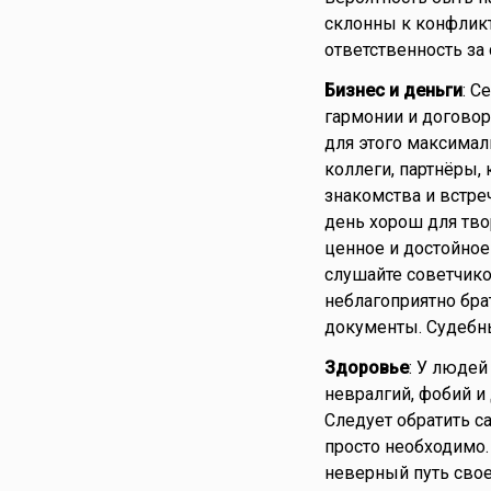
склонны к конфлик
ответственность за
Бизнес и деньги
: С
гармонии и договор
для этого максималь
коллеги, партнёры,
знакомства и встреч
день хорош для тво
ценное и достойное
слушайте советчико
неблагоприятно бра
документы. Судебны
Здоровье
: У люде
невралгий, фобий и 
Следует обратить с
просто необходимо.
неверный путь свое