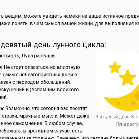
ть вещим, можете увидеть намёки на ваше истинное предн
даже понять, в чем смысл вашей жизни, для выполнения к
- девятый день лунного цикла:
 четверть, Луна растущая
я
: Не стоит опасаться, но вплотную
з самых неблагоприятных дней в
вязан с периодом обольщений,
искушений и (вспомним великого
ий.
ть
: Возможно, что сегодня вас посетят
 страхи, мрачные мысли. Может даже
9-й лунный день. Вто
нное самомнение. В любом случае,
Луна раст
избежать, в противном случае, есть
аказанным за гордыню. Замечено, что сегодня большинст