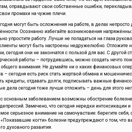
там, оправдывают свои собственные ошибки, переклады
 свои промахи на чужие плечи.
егодня могут быть осложнения на работе, в делах непросто
ённости. Осознанно избегайте возникновения напряжённых
но упростите работу. Лучше не попадаться на глаза руково
 клиенты могут быть настроены недружелюбно. Отложите 
и, сегодня они не закончатся с пользой для вас. С другой с
рческой работы – потрудившись, можно создать нечто пои
 общего внимания. Не думайте ни о каких финансовых опер
в – сегодня есть риск стать жертвой обмана и мошенничес
ть кредиты, отдавать долги, подписывать важные финанс
е дела сегодня тоже лучше отложить – день для этого не
й с основным заболеванием возможны обострение болезне
депрессий. Замечено, что сегодня нередки интоксикации и
амое серьезное внимание на самочувствие: берегите себя, 
 «Показавшие когти» болезни предупреждают о том, что 
го духовного развития.