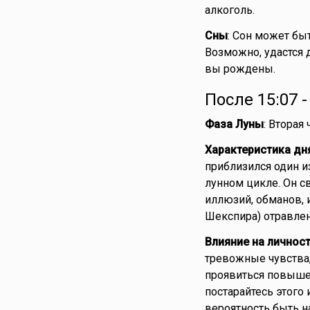
алкоголь.
Сны
: Сон может бы
Возможно, удастся 
вы рождены.
После 15:07 
Фаза Луны
: Вторая
Характеристика дн
приблизился один и
лунном цикле. Он с
иллюзий, обманов, 
Шекспира) отравлен
Влияние на личнос
тревожные чувства,
проявиться повыше
постарайтесь этого 
вероятность быть н