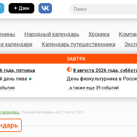
енины
Народный календарь
Хроника
Компа
е календари
Календарь путешественника
Эксп
ЗАВТРА
6 года, пятница
8 августа 2026 года, суббот
 день пива
День физкультурника в Росси
 события
...а также еще 39 событий
 календарь
/
Лунный календарь на 22 июля 2026
ндарь