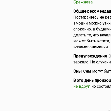
Брежнева
.
Общие рекомендац
Постарайтесь не р
эмоции можно утих
спокойно, в будничн
делать то, что нач
может быть кстати,
взаимопонимании.
Предупреждения
: 
зеркало. Не случайн
Сны
: Сны могут бы
В это день произо
не вдруг
, но состоя