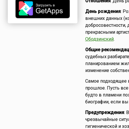
Отношения
: День р
День рождения
: Р
внешних данных (ко
добросовестности, 
прекрасными артист
Ободзинский
.
Общие рекомендац
судебных разбирате
планированием жил
изменение собствен
Самое подходящее в
прошлое. Пусть все
будто в пламени по
биографии, если вы 
Предупреждения
:
чрезвычайные ситуа
гигиенической и хо