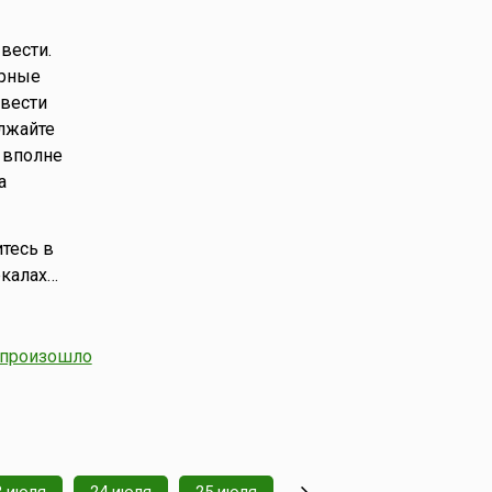
вести.
урные
вести
олжайте
 вполне
а
итесь в
ркалах…
произошло