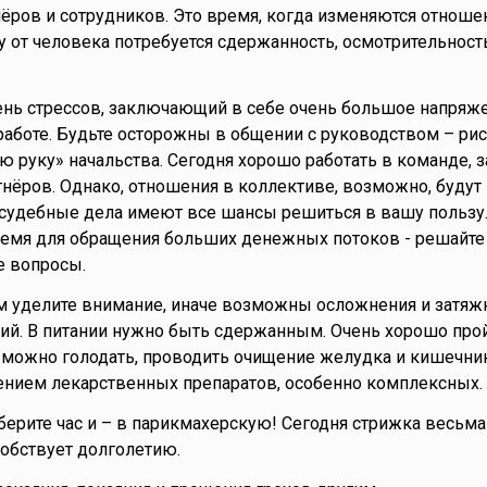
ёров и сотрудников. Это время, когда изменяются отноше
у от человека потребуется сдержанность, осмотрительност
ень стрессов, заключающий в себе очень большое напряже
работе. Будьте осторожны в общении с руководством – рис
ую руку» начальства. Сегодня хорошо работать в команде, 
нёров. Однако, отношения в коллективе, возможно, будут
 судебные дела имеют все шансы решиться в вашу пользу.
ремя для обращения больших денежных потоков - решайте
 вопросы.
ям уделите внимание, иначе возможны осложнения и затяж
ий. В питании нужно быть сдержанным. Очень хорошо про
, можно голодать, проводить очищение желудка и кишечни
ением лекарственных препаратов, особенно комплексных.
берите час и – в парикмахерскую! Сегодня стрижка весьма
собствует долголетию.