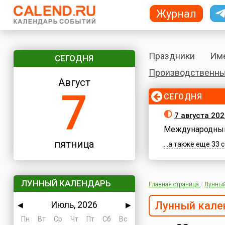
Журнал
Праздники
Им
СЕГОДНЯ
Производственны
Август
7
СЕГОДНЯ
7 августа 202
Международный
пятница
...а также еще 33
ЛУННЫЙ КАЛЕНДАРЬ
Главная страница
/
Лунный
Июль, 2026
Лунный кале
◀
▶
Пн
Вт
Ср
Чт
Пт
Сб
Вс