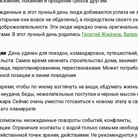
аскаяния, покаяния и прощения грехов другим.
ожденные в этот лунный день люди добиваются успеха не з
торыми они вовсе не обделены), а посредством своего ума
доброжелательности. Эти люди нередко очень оригинальн
ами. В этот лунный день родились
Георгий Жжёнов
,
Валер
ии
: День удачен для поездок, командировок, путешествий,
льств. Самое время начинать строительство дома, занимат
ища, перепланированием, перестановками. Может потреб
ной позиции и линии поведения.
ремя, чтобы по-иному взглянуть на вещи, обдумать жизнь
 неудачи, беды, нежелательные поступки и чёрные мысли с
жара. Сейчас очень уместно готовиться к новому этапу в с
его планируете.
 Возможны неожиданные повороты событий, конфликты,
ции. Ограничьте контакты с водой только самыми необхо
зяйственной точек зрения, действиями. Не рекомендуется 