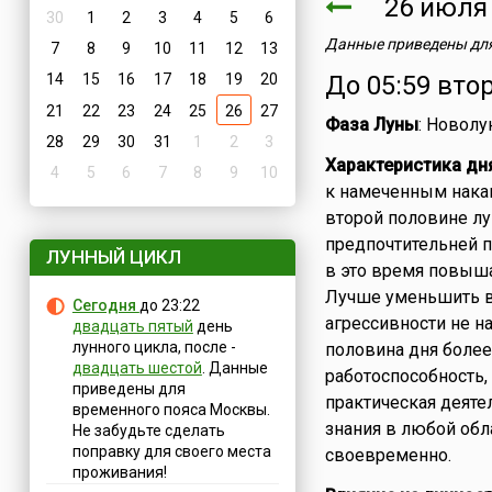
26 июл
30
1
2
3
4
5
6
Данные приведены для
7
8
9
10
11
12
13
14
15
16
17
18
19
20
До 05:59 вто
21
22
23
24
25
26
27
Фаза Луны
: Новолу
28
29
30
31
1
2
3
Характеристика дн
4
5
6
7
8
9
10
к намеченным нака
второй половине лу
предпочтительней п
ЛУННЫЙ ЦИКЛ
в это время повыша
Лучше уменьшить в
Сегодня
до 23:22
агрессивности не н
двадцать пятый
день
лунного цикла, после -
половина дня более 
двадцать шестой
. Данные
работоспособность, 
приведены для
практическая деяте
временного пояса Москвы.
знания в любой обл
Не забудьте сделать
поправку для своего места
своевременно.
проживания!