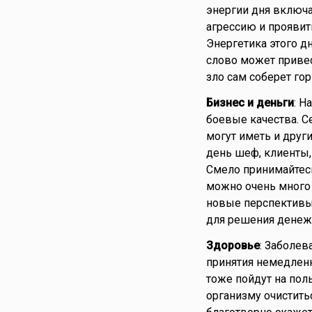
энергии дня включ
агрессию и проявит
Энергетика этого д
слово может привес
зло сам соберет го
Бизнес и деньги
: Н
боевые качества. С
могут иметь и други
день шеф, клиенты,
Смело принимайтесь
можно очень много 
новые перспективы.
для решения денежн
Здоровье
: Заболев
принятия немедленн
тоже пойдут на пол
организму очиститьс