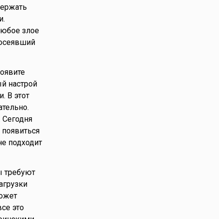
держать
и.
любое злое
посеявший
роявите
ый настрой
. В этот
ательно.
 Сегодня
 появиться
не подходит
ы требуют
агрузки
может
все это