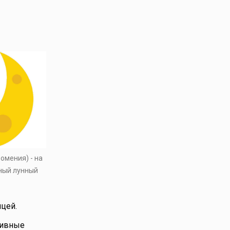
омения) - на
ный лунный
ицей.
тивные