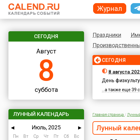
Журнал
Праздники
Им
СЕГОДНЯ
Производственны
Август
8
СЕГОДНЯ
8 августа 202
День физкульту
суббота
...а также еще 39
ЛУННЫЙ КАЛЕНДАРЬ
Главная страница
/
Лунный
Июль, 2025
Лунный кале
◀
▶
Пн
Вт
Ср
Чт
Пт
Сб
Вс