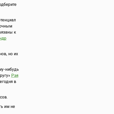
Подберите
отенциал
точным
вязаны к
ндр
ов, но их
му-нибудь
кругу»
Рэя
егодня в
сов.
ть им не