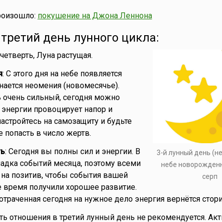
роизошло:
покушение на Джона Леннона
- третий день лунного цикла:
 четверть, Луна растущая.
я
: С этого дня на небе появляется
нается неомения (новомесячье).
 очень сильный, сегодня можно
т энергии провоцирует напор и
настройтесь на самозащиту и будьте
 попасть в число жертв.
ть
: Сегодня вы полны сил и энергии. В
3-й лунный день (не
ладка событий месяца, поэтому всеми
небе новорожден
 на позитив, чтобы события вашей
серп
 время получили хорошее развитие.
отраченная сегодня на нужное дело энергия вернётся стор
ять отношения в третий лунный день не рекомендуется. Ак