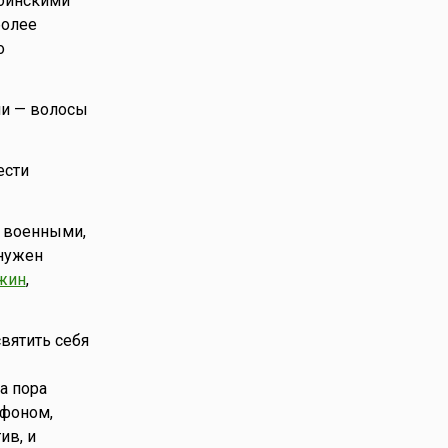
воинскими
более
о
ели — волосы
ести
, военными,
 нужен
жин
,
вятить себя
а пора
 фоном,
ив, и