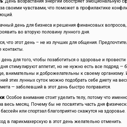
ть
: День возрастания энергии обостряет эмоциональную сф
 за своими чувствами, что поможет в профилактике конфл
оций.
дачный день для бизнеса и решения финансовых вопросов,
роявить во вторую половину лунного дня.
тся, что этот день – не из лучших для общения. Предпочтит
 контакты.
 день для того, чтобы позаботиться о здоровье и провести
дня стимулируют аппетит, но не нужно есть все подряд — 
е, внимательны и доброжелательны к своему организму. 
ий этих лунных суток можно подобрать себе диету на вес
мета — заболевший в этот день быстро поправится.
ки
: Особое внимание стоит уделить телу, потому что именн
на весь месяц. Почему бы не посвятить часть дня физичес
 бассейн или спортзал благоприятно скажутся на здоровье.
ход в парикмахерскую в этот день желательно отменить.