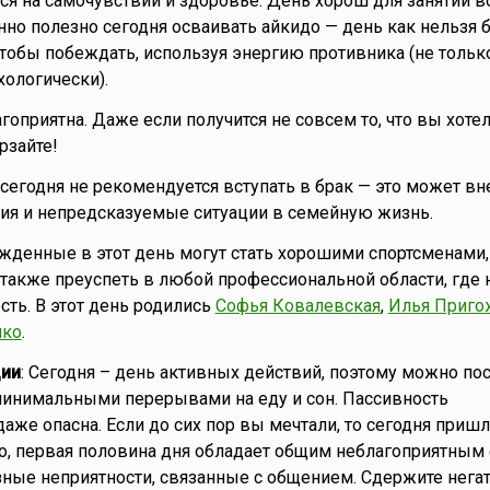
ся на самочувствии и здоровье. День хорош для занятий 
нно полезно сегодня осваивать айкидо — день как нельзя 
 чтобы побеждать, используя энергию противника (не тольк
хологически).
агоприятна. Даже если получится не совсем то, что вы хот
рзайте!
то сегодня не рекомендуется вступать в брак — это может вн
ия и непредсказуемые ситуации в семейную жизнь.
ожденные в этот день могут стать хорошими спортсменами
 также преуспеть в любой профессиональной области, где
сть. В этот день родились
Софья Ковалевская
,
Илья Приго
нко
.
ии
: Сегодня – день активных действий, поэтому можно пос
минимальными перерывами на еду и сон. Пассивность
аже опасна. Если до сих пор вы мечтали, то сегодня пришл
о, первая половина дня обладает общим неблагоприятным
зные неприятности, связанные с общением. Сдержите негат