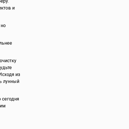
еру.
иктов и
 но
ельнее
 очистку
будьте
Исходя из
ь лунный
о сегодня
ким