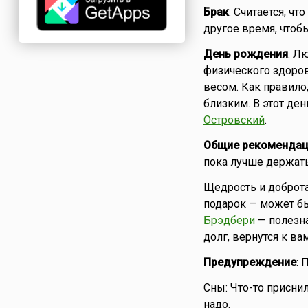
Брак
: Считается, ч
другое время, чтоб
День рождения
: Л
физического здоров
весом. Как правило
близким. В этот де
Островский
.
Общие рекомендац
пока лучше держать
Щедрость и доброта
подарок — может бы
Брэдбери
— полезна
долг, вернутся к ва
Предупреждение
: 
Сны: Что-то присни
надо.