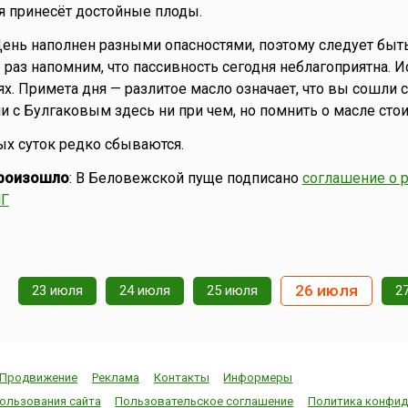
я принесёт достойные плоды.
День наполнен разными опасностями, поэтому следует быт
раз напомним, что пассивность сегодня неблагоприятна. И
х. Примета дня — разлитое масло означает, что вы сошли с
ии с Булгаковым здесь ни при чем, но помнить о масле стои
ных суток редко сбываются.
произошло
: В Беловежской пуще подписано
соглашение о 
НГ
26 июля
23 июля
24 июля
25 июля
2
Продвижение
Реклама
Контакты
Информеры
ользования сайта
Пользовательское соглашение
Политика конфид