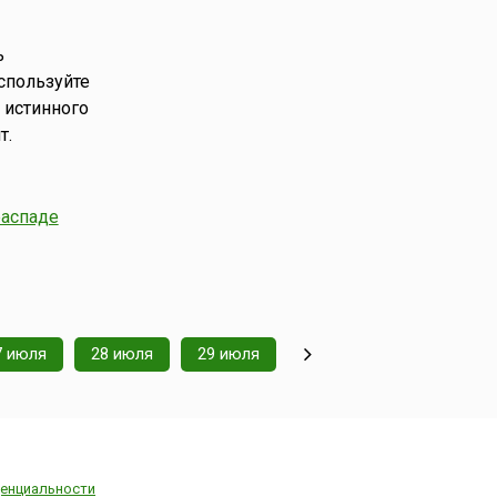
ь
спользуйте
 истинного
т.
распаде
7 июля
28 июля
29 июля
енциальности