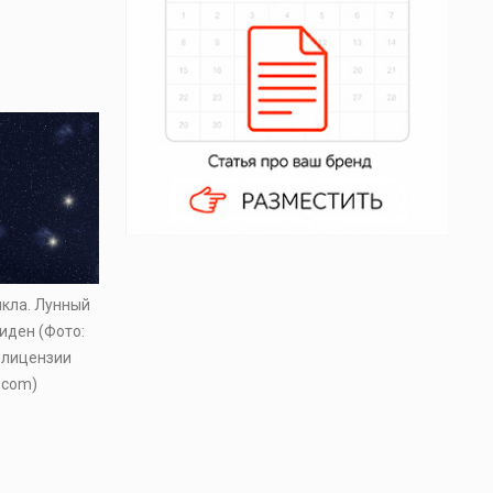
икла. Лунный
виден (Фото:
о лицензии
.com)