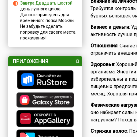
Влияние на личнос
Завтра
Двадцать шестой
Требуется контроль
день лунного цикла.
Данные приведены для
бурных вспышек эм
временного пояса Москвы.
Не забудьте сделать
Бизнес и деньги
: У
поправку для своего места
активность лучше п
проживания!
Отношения
: Считае
ограничить внешние
ПРИЛОЖЕНИЯ
Здоровье
: Хороший
организма. Энергии 
избирательны в пищ
пищевых предпочтен
месяц. Хорошая при
Физические нагруз
оно набирает силы 
нагрузкам? Поход в
Стрижка волос
: По