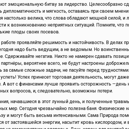
ают эмоциональную битву за лидерство. Целесообразно с
ь дипломатичность и мягкость, оставаясь при своем мнени
ня настолько велика, что слова обладают мощной силой, и 
ти к возникновению неприятных ситуаций. Помните, что 
рькие плоды своих посевов.
а работе проявляйте решимость и настойчивость. В делах п
егодня надо быть ведущим, а не ведомым. Но воинственн
е. Сдерживайте негатив. Никто не намерен сдавать позиции
 партнёры, вероятнее всего, не будут настроены доброжел
 за самые сложные задачи, не пасуйте перед трудностями.
успеть! Успех принесет торговая деятельность, могут даже
 А вот с финансами лучше проявить осторожность —день 
ых вопросов, и, следовательно, возможны потери.
ания, начавшиеся в этот лунный день, и полученные травм
ых мер. Сегодня чрезвычайно полезна баня. Физические н
ьзу и могут быть весьма интенсивными. Сама Природа по
я от застоявшейся энергии, насытит кровь кислородом, и 