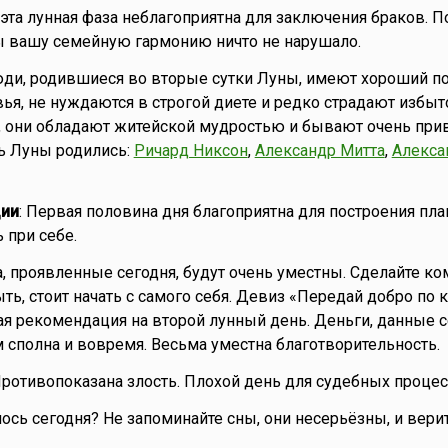
то эта лунная фаза неблагоприятна для заключения браков. 
ы вашу семейную гармонию ничто не нарушало.
юди, родившиеся во вторые сутки Луны, имеют хороший п
ья, не нуждаются в строгой диете и редко страдают избы
, они обладают житейской мудростью и бывают очень при
нь Луны родились:
Ричард Никсон
,
Александр Митта
,
Алекса
ии
: Первая половина дня благоприятна для построения план
 при себе.
, проявленные сегодня, будут очень уместны. Сделайте ко
ть, стоит начать с самого себя. Девиз «Передай добро по 
я рекомендация на второй лунный день. Деньги, данные с
м сполна и вовремя. Весьма уместна благотворительность.
Противопоказана злость. Плохой день для судебных процес
лось сегодня? Не запоминайте сны, они несерьёзны, и вери