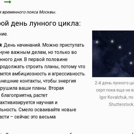
я
 временного пояса Москвы.
рой день лунного цикла:
ние.
я
: День начинаний. Можно приступать
нуне важным делам, но только во
нного дня. В первой половине
родолжать строить планы, потому что
ется амбициозность и агрессивность.
нешние контакты, чтобы энергия
2-й день лунного ц
арушила ваши планы. Вторая
серп пока еще не 
благоприятна, растет
Igor Kovalchuk, п
активизируется научная и
Shutterstock
льность. Смело осваивайте новые
асти – сейчас это весьма