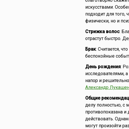
благотворно скажет
искусствами. Особе
подходит для того,
физически, но и пси
Стрижка волос
: Бл
отрастут быстро. Де
Брак
: Считается, ч
беспокойные событ
День рождения
: Р
исследователями, а
напор и решительно
Александр Лукаше
Общие рекомендац
делу полностью, с 
противопоказана и д
действовать. Однак
могут произойти ра