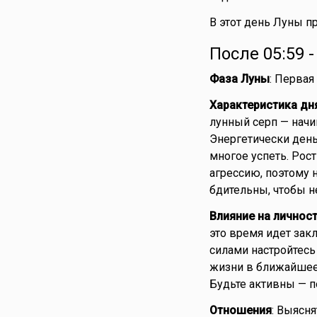
В этот день Луны п
После 05:59 
Фаза Луны
: Первая
Характеристика дн
лунный серп — начи
Энергетически день
многое успеть. Рос
агрессию, поэтому 
бдительны, чтобы не
Влияние на личнос
это время идет зак
силами настройтесь
жизни в ближайшее
Будьте активны — п
Отношения
: Выясн