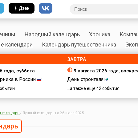
енины
Народный календарь
Хроника
Компа
е календари
Календарь путешественника
Эксп
ЗАВТРА
6 года, суббота
9 августа 2026 года, воскр
рника в России
День строителя
 событий
...а также еще 42 события
 календарь
/
Лунный календарь на 26 июля 2025
ндарь