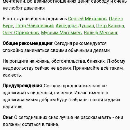
мечтатели. Во взаимоотношениях ценят свободу и очень
не любят давления.
В этот лунный день родились
Сергей Михалков
,
Павел
Буре
,
Петр Чайковский
,
Айседора Дункан
,
Петр Капица
,
Олег Стриженов
,
Муслим Магомаев
,
Вольф Мессинг
.
Общие рекомендации
: Сегодня рекомендуется
спокойно заниматься своими обычными делами.
Не ропщите на жизнь, обстоятельства, близких. Любому
недовольству сейчас не время. Принимайте всё таким,
как есть.
Предупреждения
: Сегодня предпочтительно не
одалживать ни деньги, ни вещи. Иначе вместе с
одалживаемым добром будут забраны покой и удача
дарителя.
Сны
: О сегодняшних снах лучше не рассказывать - они
должны остаться в тайне.