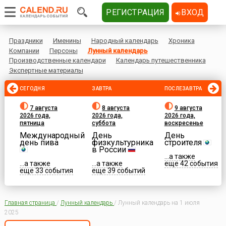
РЕГИСТРАЦИЯ
ВХОД
Праздники
Именины
Народный календарь
Хроника
Компании
Персоны
Лунный календарь
Производственные календари
Календарь путешественника
Экспертные материалы
СЕГОДНЯ
ЗАВТРА
ПОСЛЕЗАВТРА
7 августа
8 августа
9 августа
2026 года,
2026 года,
2026 года,
пятница
суббота
воскресенье
Международный
День
День
день пива
физкультурника
строителя
в России
...а также
...а также
...а также
еще 42 события
еще 33 события
еще 39 событий
Главная страница
/
Лунный календарь
/
Лунный календарь на 1 июля
2025