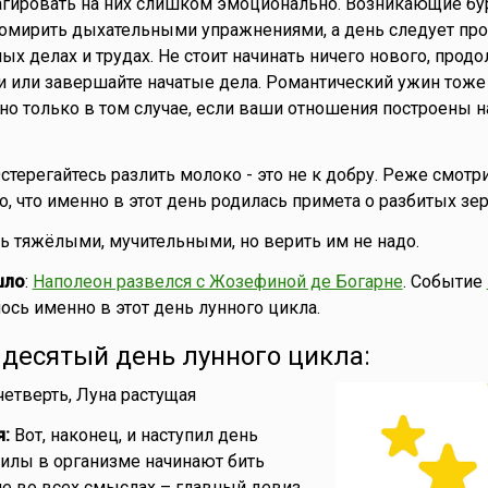
еагировать на них слишком эмоционально. Возникающие б
омирить дыхательными упражнениями, а день следует про
ых делах и трудах. Не стоит начинать ничего нового, прод
али или завершайте начатые дела. Романтический ужин тоже
 но только в том случае, если ваши отношения построены н
Остерегайтесь разлить молоко - это не к добру. Реже смотр
о, что именно в этот день родилась примета о разбитых зе
ть тяжёлыми, мучительными, но верить им не надо.
шло
:
Наполеон развелся с Жозефиной де Богарне
. Событие
лось именно в этот день лунного цикла.
- десятый день лунного цикла:
четверть, Луна растущая
я:
Вот, наконец, и наступил день
Силы в организме начинают бить
е во всех смыслах – главный девиз