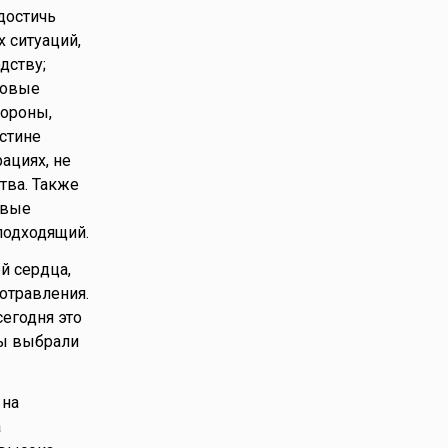
 достичь
 ситуаций,
дству;
новые
тороны,
стине
ациях, не
тва. Также
овые
подходящий.
й сердца,
 отравления.
сегодня это
вы выбрали
 на
а