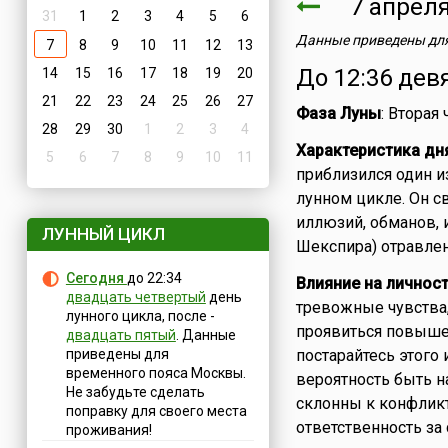
7 апре
31
1
2
3
4
5
6
Данные приведены для
7
8
9
10
11
12
13
До 12:36 дев
14
15
16
17
18
19
20
21
22
23
24
25
26
27
Фаза Луны
: Вторая
28
29
30
1
2
3
4
Характеристика дн
5
6
7
8
9
10
11
приблизился один и
лунном цикле. Он с
иллюзий, обманов, 
ЛУННЫЙ ЦИКЛ
Шекспира) отравлен
Сегодня
до 22:34
Влияние на личнос
двадцать четвертый
день
тревожные чувства,
лунного цикла, после -
проявиться повыше
двадцать пятый
. Данные
приведены для
постарайтесь этого 
временного пояса Москвы.
вероятность быть н
Не забудьте сделать
склонны к конфлик
поправку для своего места
ответственность за
проживания!