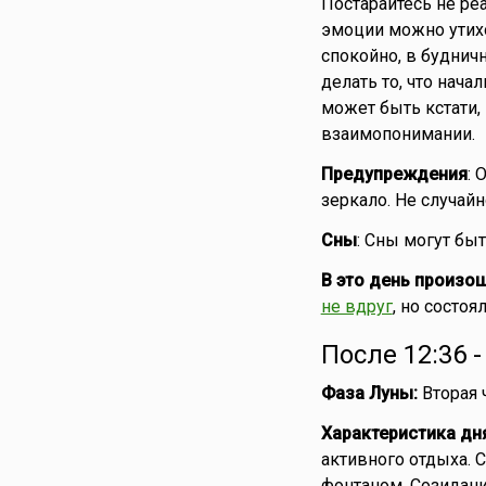
Постарайтесь не р
эмоции можно утих
спокойно, в будничн
делать то, что нач
может быть кстати,
взаимопонимании.
Предупреждения
: 
зеркало. Не случайн
Сны
: Сны могут бы
В это день произо
не вдруг
, но состоя
После 12:36 
Фаза Луны:
Вторая 
Характеристика дн
активного отдыха. 
фонтаном. Созидани