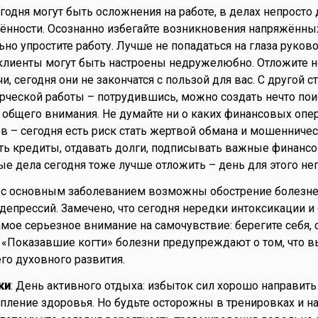
егодня могут быть осложнения на работе, в делах непросто
ённости. Осознанно избегайте возникновения напряжённых
но упростите работу. Лучше не попадаться на глаза руково
 клиенты могут быть настроены недружелюбно. Отложите 
и, сегодня они не закончатся с пользой для вас. С другой с
рческой работы – потрудившись, можно создать нечто пои
 общего внимания. Не думайте ни о каких финансовых опер
в – сегодня есть риск стать жертвой обмана и мошенничес
ть кредиты, отдавать долги, подписывать важные финанс
е дела сегодня тоже лучше отложить – день для этого не
й с основным заболеванием возможны обострение болезне
депрессий. Замечено, что сегодня нередки интоксикации и
амое серьезное внимание на самочувствие: берегите себя, 
 «Показавшие когти» болезни предупреждают о том, что 
го духовного развития.
ки
: День активного отдыха: избыток сил хорошо направить
пление здоровья. Но будьте осторожны в тренировках и н