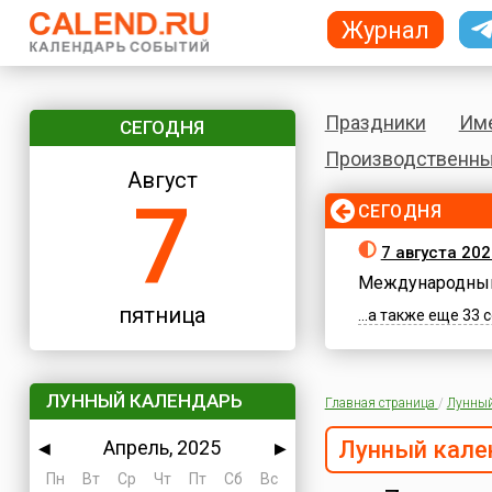
Журнал
Праздники
Им
СЕГОДНЯ
Производственны
Август
7
СЕГОДНЯ
7 августа 202
Международный
пятница
...а также еще 33
ЛУННЫЙ КАЛЕНДАРЬ
Главная страница
/
Лунный
Апрель, 2025
Лунный кале
◀
▶
Пн
Вт
Ср
Чт
Пт
Сб
Вс