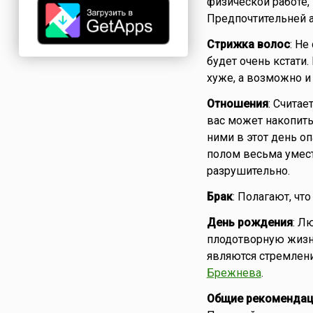
физической работе,
Предпочтительней а
Стрижка волос
: Не
будет очень кстати
хуже, а возможно и
Отношения
: Считае
вас может накопить
ними в этот день о
полом весьма умест
разрушительно.
Брак
: Полагают, чт
День рождения
: Л
плодотворную жизн
являются стремлени
Брежнева
.
Общие рекомендац