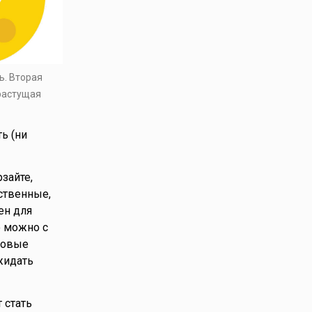
ь. Вторая
 растущая
ь (ни
зайте,
ственные,
ен для
о можно с
еловые
жидать
 стать