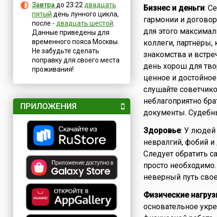
Завтра
до 23:22
двадцать
Бизнес и деньги
: С
пятый
день лунного цикла,
гармонии и договор
после -
двадцать шестой
.
для этого максималь
Данные приведены для
временного пояса Москвы.
коллеги, партнёры,
Не забудьте сделать
знакомства и встреч
поправку для своего места
день хорош для тво
проживания!
ценное и достойное
слушайте советчико
неблагоприятно бра
ПРИЛОЖЕНИЯ
документы. Судебны
Здоровье
: У люде
невралгий, фобий и 
Следует обратить с
просто необходимо.
неверный путь свое
Физические нагруз
основательное укре