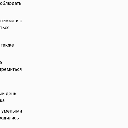
соблюдать
семьи, и к
аться
 также
е
тремиться
ый день
ка.
и умелыми
 родились