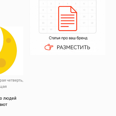
рая четверть,
ущая
во людей
вают