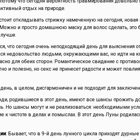
 потому что сегодня вероятность травмирования довольно 
ктивный отдых на природе.
 стоит откладывать стрижку намеченную на сегодня, новая
. Можно и просто домашнюю маску для волос сделать, это 
 лучше.
тся, что сегодня очень неподходящий день для выяснения о
ся недовольство людьми, окружающими вас, но идти на к
пасно для обеих сторон. Романтическое свидание с проти
но и полезно, но секс не принесет радости и может повлия
о день, в целом, дисгармоничен и не подходит для заключен
юди, родившиеся в этот день, имеют все шансы прожить д
ь. Но шансы могут и не реализоваться: необходимыми ус
е к чистоте в делах и помыслах. В этот день Луны родила
ии
: Бывает, что в 9-й день лунного цикла приходят дурные 