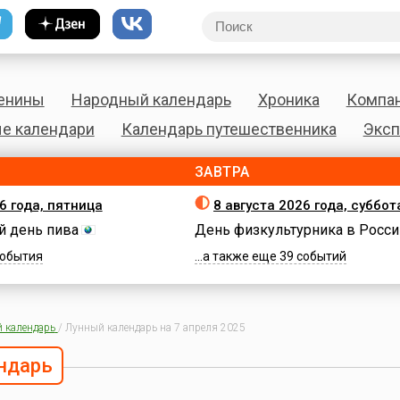
енины
Народный календарь
Хроника
Компа
е календари
Календарь путешественника
Эксп
ЗАВТРА
6 года, пятница
8 августа 2026 года, суббот
 день пива
День физкультурника в Росси
 события
...а также еще 39 событий
 календарь
/
Лунный календарь на 7 апреля 2025
ндарь