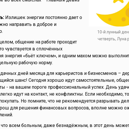
ь:
Излишек энергии постоянно дает о
ужно направить в доброе и
о.
10-й лунный ден
четверть, Луна
целом, общение на работе проходит
это чувствуется в сплочённых
ня энергия «бьёт ключом», и одним махом можно выполнит
едельную рабочую норму.
удачных дней месяца для карьеристов и бизнесменов – дер
щийся шанс! Сегодня хорошо идут самостоятельные, обще
ы - на вашем пороге профессиональный успех. День удач
легко идут на контакт, не конфликтны. Если необходимо, т
 покупать. Но помните, что не рекомендуется разрывать д
орош для решения финансовых вопросов, вполне можно о
лений.
 что всем больным, даже безнадёжным, в этот день может