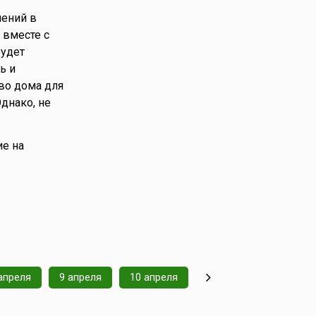
шений в
 вместе с
будет
ь и
во дома для
днако, не
ие на
апреля
9 апреля
10 апреля