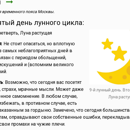
ля
 временного пояса Москвы.
ятый день лунного цикла:
 четверть, Луна растущая
я
: Не стоит опасаться, но вплотную
з самых неблагоприятных дней в
вязан с периодом обольщений,
искушений и (вспомним великого
ий.
ть
: Возможно, что сегодня вас посетят
 страхи, мрачные мысли. Может даже
9-й лунный день. Вто
нное самомнение. В любом случае,
Луна раст
избежать, в противном случае, есть
аказанным за гордыню. Замечено, что сегодня большинст
там, оправдывают свои собственные ошибки, переклады
 свои промахи на чужие плечи.