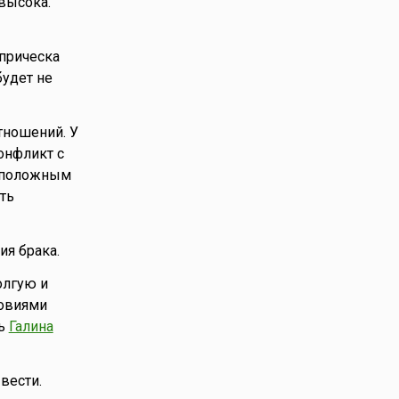
высока.
 прическа
будет не
тношений. У
онфликт с
воположным
ть
ия брака.
олгую и
ловиями
сь
Галина
вести.