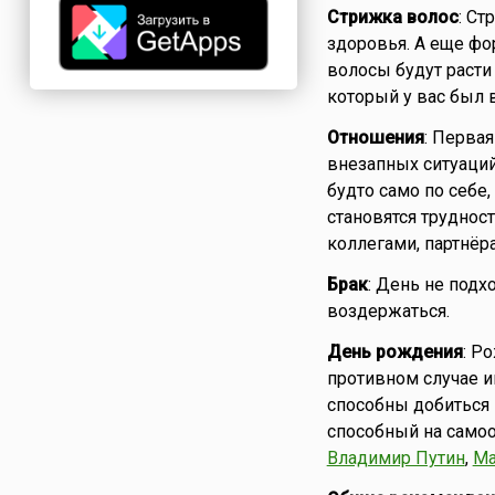
Стрижка волос
: Ст
здоровья. А еще фор
волосы будут расти
который у вас был
Отношения
: Перва
внезапных ситуаций
будто само по себе
становятся трудност
коллегами, партнёр
Брак
: День не подх
воздержаться.
День рождения
: Р
противном случае и
способны добиться 
способный на самоо
Владимир Путин
,
Ма