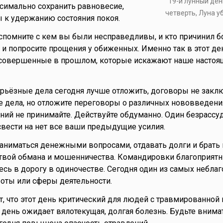
19-й лунный ден
симально сохранить равновесие,
четверть, Луна 
 к удержанию состояния покоя.
вспомните с кем вы были несправедливы, и кто причинил б
 и попросите прощения у обиженных. Именно так в этот д
 совершенные в прошлом, которые искажают наше настоя
ерьёзные дела сегодня лучше отложить, договоры не заклю
 дела, но отложите переговоры о различных нововведени
ий не принимайте. Действуйте обдуманно. Один безрассу
свести на нет все ваши предыдущие усилия.
аниматься денежными вопросами, отдавать долги и брать
ртвой обмана и мошенничества. Командировки благоприятн
есь в дорогу в одиночестве. Сегодня один из самых небла
оты или сферы деятельности.
т, что этот день критический для людей с травмированной 
 день ожидает вялотекущая, долгая болезнь. Будьте внима