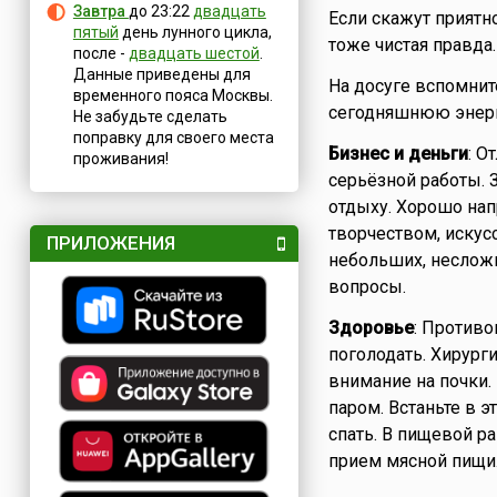
Завтра
до 23:22
двадцать
Если скажут приятно
пятый
день лунного цикла,
тоже чистая правда.
после -
двадцать шестой
.
Данные приведены для
На досуге вспомнит
временного пояса Москвы.
сегодняшнюю энер
Не забудьте сделать
поправку для своего места
Бизнес и деньги
: О
проживания!
серьёзной работы. З
отдыху. Хорошо нап
творчеством, искус
ПРИЛОЖЕНИЯ
небольших, неслож
вопросы.
Здоровье
: Противо
поголодать. Хирург
внимание на почки.
паром. Встаньте в 
спать. В пищевой р
прием мясной пищи