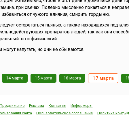
о, дом. Желательно, чтобы в этот день в доме весь день го
 камина, при свечах. Полезно мысленно покаяться в непра
, избавиться от чужого влияния, смирить гордыню.
Следует остерегаться пьяных, а также находящихся под вл
сильнодействующих препаратов людей, так как они способ
ральный, но и физический.
ки могут напугать, но они не сбываются.
17 марта
14 марта
15 марта
16 марта
1
Продвижение
Реклама
Контакты
Информеры
ользования сайта
Пользовательское соглашение
Политика конфид