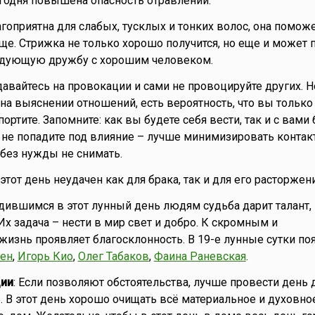
егодня повышена опасность отравлений.
агоприятна для слабых, тусклых и тонких волос, она поможе
уще. Стрижка не только хорошо получится, но еще и может 
едующую дружбу с хорошим человеком.
давайтесь на провокации и сами не провоцируйте других. Н
на выяснении отношений, есть вероятность, что вы только
ортите. Запомните: как вы будете себя вести, так и с вами 
, не попадите под влияние – лучше минимизировать контак
без нужды не снимать.
о этот день неудачен как для брака, так и для его расторжени
одившимся в этот лунный день людям судьба дарит талант,
Их задача – нести в мир свет и добро. К скромным и
знь проявляет благосклонность. В 19-е лунные сутки по
ен
,
Игорь Кио
,
Олег Табаков
,
Фаина Раневская
.
ии
: Если позволяют обстоятельства, лучше провести день 
. В этот день хорошо очищать всё материальное и духовное