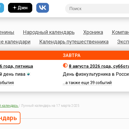
енины
Народный календарь
Хроника
Компа
е календари
Календарь путешественника
Эксп
ЗАВТРА
6 года, пятница
8 августа 2026 года, суббот
 день пива
День физкультурника в Росси
 события
...а также еще 39 событий
 календарь
/
Лунный календарь на 17 марта 2025
ндарь