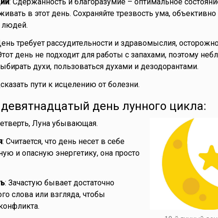
ии
: Сдержанность и благоразумие – оптимальное состояни
ивать в этот день. Сохраняйте трезвость ума, объективно
 людей.
День требует рассудительности и здравомыслия, осторожно
Этот день не подходит для работы с запахами, поэтому неб
ыбирать духи, пользоваться духами и дезодорантами.
дсказать пути к исцелению от болезни.
- девятнадцатый день лунного цикла:
 четверть, Луна убывающая.
я
: Считается, что день несет в себе
ую и опасную энергетику, она просто
ть
: Зачастую бывает достаточно
го слова или взгляда, чтобы
 конфликта.