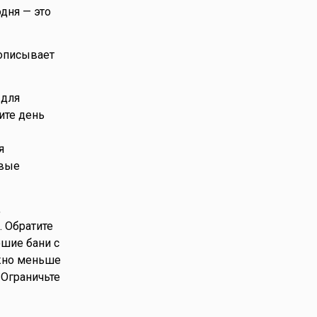
дня — это
 описывает
 для
ите день
я
овые
,
. Обратите
ошие бани с
ужно меньше
 Ограничьте