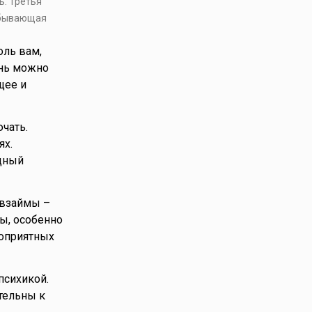
ь. Третья
убывающая
оль вам,
ень можно
щее и
чать.
ях.
дный
 взаймы –
ы, особенно
гоприятных
психикой.
тельны к