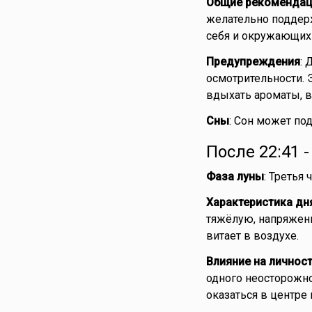
Общие рекомендац
желательно поддерж
себя и окружающих
Предупреждения
: 
осмотрительности. 
вдыхать ароматы, в
Сны
: Сон может по
После 22:41 
Фаза луны
: Третья
Характеристика дн
тяжёлую, напряженн
витает в воздухе.
Влияние на личнос
одного неосторожно
оказаться в центре