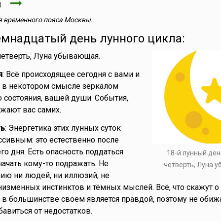
та
 временного пояса Москвы.
емнадцатый день лунного цикла:
 четверть, Луна убывающая.
я
: Всё происходящее сегодня с вами и
я в некотором смысле зеркалом
 состояния, вашей души. События,
жают вас самих.
ть
: Энергетика этих лунных суток
ссивным: это естественно после
о дня. Есть опасность поддаться
18-й лунный ден
ачать кому-то подражать. Не
четверть, Луна 
ию ни людей, ни иллюзий; не
низменных инстинктов и тёмных мыслей. Всё, что скажут о 
– в большинстве своем является правдой, поэтому не обижа
бавиться от недостатков.