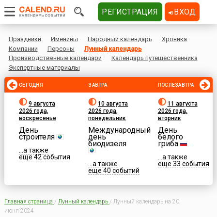
РЕГИСТРАЦИЯ
ВХОД
Праздники
Именины
Народный календарь
Хроника
Компании
Персоны
Лунный календарь
Производственные календари
Календарь путешественника
Экспертные материалы
СЕГОДНЯ
ЗАВТРА
ПОСЛЕЗАВТРА
9 августа
10 августа
11 августа
2026 года,
2026 года,
2026 года,
воскресенье
понедельник
вторник
День
Международный
День
строителя
день
белого
биодизеля
гриба
...а также
еще 42 события
...а также
...а также
еще 33 события
еще 40 событий
Главная страница
/
Лунный календарь
/
Лунный календарь на 20
июня 2024