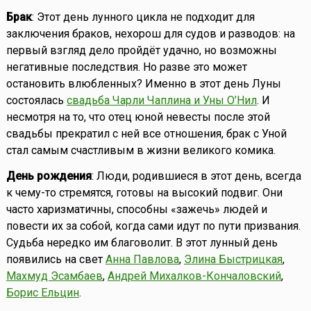
Брак
: Этот день лунного цикла не подходит для
заключения браков, нехорош для судов и разводов: на
первый взгляд дело пройдёт удачно, но возможны
негативные последствия. Но разве это может
остановить влюбленных? Именно в этот день Луны
состоялась
свадьба Чарли Чаплина и Уны О’Нил
. И
несмотря на то, что отец юной невесты после этой
свадьбы прекратил с ней все отношения, брак с Уной
стал самым счастливым в жизни великого комика.
День рождения
: Люди, родившиеся в этот день, всегда
к чему-то стремятся, готовы на высокий подвиг. Они
часто харизматичны, способны «зажечь» людей и
повести их за собой, когда сами идут по пути призвания.
Судьба нередко им благоволит. В этот лунный день
появились на свет
Анна Павлова
,
Элина Быстрицкая
,
Махмуд Эсамбаев
,
Андрей Михалков-Кончаловский
,
Борис Ельцин
.