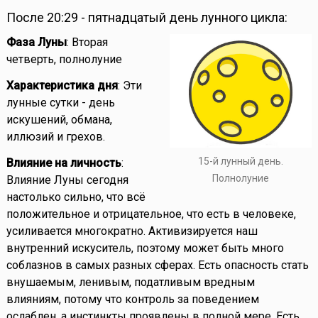
После 20:29 - пятнадцатый день лунного цикла:
Фаза Луны
: Вторая
четверть, полнолуние
Характеристика дня
: Эти
лунные сутки - день
искушений, обмана,
иллюзий и грехов.
15-й лунный день.
Влияние на личность
:
Полнолуние
Влияние Луны сегодня
настолько сильно, что всё
положительное и отрицательное, что есть в человеке,
усиливается многократно. Активизируется наш
внутренний искуситель, поэтому может быть много
соблазнов в самых разных сферах. Есть опасность стать
внушаемым, ленивым, податливым вредным
влияниям, потому что контроль за поведением
ослаблен, а инстинкты проявлены в полной мере. Есть