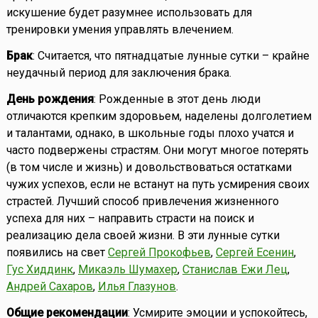
искушение будет разумнее использовать для
тренировки умения управлять влечением.
Брак
: Считается, что пятнадцатые лунные сутки – крайне
неудачный период для заключения брака.
День рождения
: Рожденные в этот день люди
отличаются крепким здоровьем, наделены долголетием
и талантами, однако, в школьные годы плохо учатся и
часто подвержены страстям. Они могут многое потерять
(в том числе и жизнь) и довольствоваться остатками
чужих успехов, если не встанут на путь усмирения своих
страстей. Лучший способ привлечения жизненного
успеха для них – направить страсти на поиск и
реализацию дела своей жизни. В эти лунные сутки
появились на свет
Сергей Прокофьев
,
Сергей Есенин
,
Гус Хиддинк
,
Микаэль Шумахер
,
Станислав Ежи Лец
,
Андрей Сахаров
,
Илья Глазунов
.
Общие рекомендации
: Усмирите эмоции и успокойтесь,