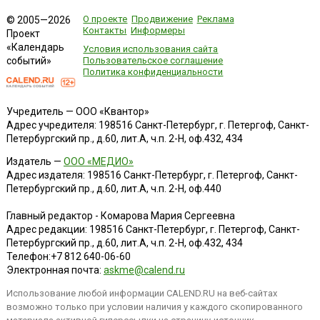
О проекте
Продвижение
Реклама
© 2005—2026
Контакты
Информеры
Проект
«Календарь
Условия использования сайта
событий»
Пользовательское соглашение
Политика конфиденциальности
Учредитель — ООО «Квантор»
Адрес учредителя: 198516 Санкт-Петербург, г. Петергоф, Санкт-
Петербургский пр., д.60, лит.А, ч.п. 2-Н, оф.432, 434
Издатель —
ООО «МЕДИО»
Адрес издателя: 198516 Санкт-Петербург, г. Петергоф, Санкт-
Петербургский пр., д.60, лит.А, ч.п. 2-Н, оф.440
Главный редактор - Комарова Мария Сергеевна
Адрес редакции:
198516
Санкт-Петербург, г. Петергоф
,
Санкт-
Петербургский пр., д.60, лит.А, ч.п. 2-Н, оф.432, 434
Телефон:
+7 812 640-06-60
Электронная почта:
askme@calend.ru
Использование любой информации CALEND.RU на веб-сайтах
возможно только при условии наличия у каждого скопированного