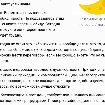
бывают услышаны.
ть
: Возможна повышенная
обидчивость. Не поддавайтесь этим
12-й лунный ден
- смирите злость и обиду. Сегодня
четверть, Луна
отому что есть вероятность, что
удет трудно.
егодня не стоит что-либо начинать и вообще делать что-то
ачение. Отложите важные дела - сегодня не лучший день д
Можно вести переговоры, если вы хорошо знаете, что на ум
нента.
а воли, выдержка, твёрдость духа, честность. Пригодится 
ситуации, приходить к компромиссам. День неблагоприяте
 вопросов, также не подходит для торговли, обогащения,
ессы, по возможности, лучше отложить.
, беспокоящие в этот день, требуют повышенного внимания
ься водными процедурами. Придерживайтесь диеты, поста