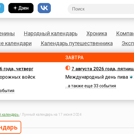
енины
Народный календарь
Хроника
Компа
е календари
Календарь путешественника
Эксп
ЗАВТРА
6 года, четверг
7 августа 2026 года, пятниц
орожных войск
Международный день пива
...а также еще 33 события
 события
 календарь
/
Лунный календарь на 17 июня 2024
ндарь