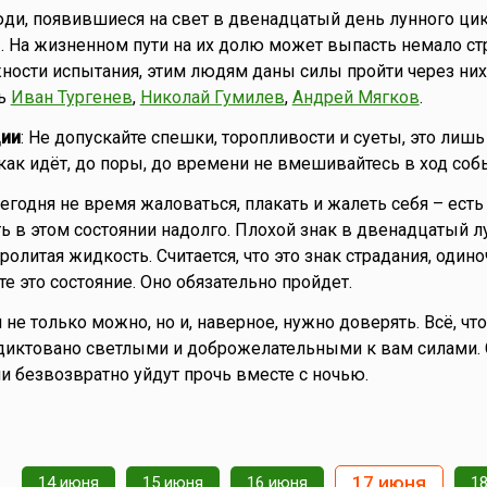
юди, появившиеся на свет в двенадцатый день лунного цик
 На жизненном пути на их долю может выпасть немало стр
ности испытания, этим людям даны силы пройти через них.
сь
Иван Тургенев
,
Николай Гумилев
,
Андрей Мягков
.
ии
: Не допускайте спешки, торопливости и суеты, это лишь
 как идёт, до поры, до времени не вмешивайтесь в ход соб
Сегодня не время жаловаться, плакать и жалеть себя – есть
ть в этом состоянии надолго. Плохой знак в двенадцатый 
пролитая жидкость. Считается, что это знак страдания, одино
е это состояние. Оно обязательно пройдет.
 не только можно, но и, наверное, нужно доверять. Всё, чт
одиктовано светлыми и доброжелательными к вам силами.
ни безвозвратно уйдут прочь вместе с ночью.
17 июня
14 июня
15 июня
16 июня
1