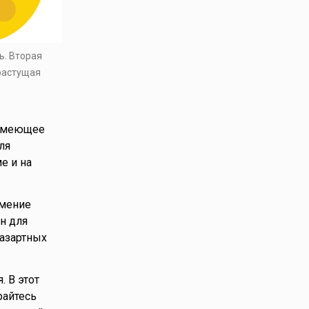
ь. Вторая
 растущая
, имеющее
ля
е и на
умение
н для
 азартных
. В этот
райтесь