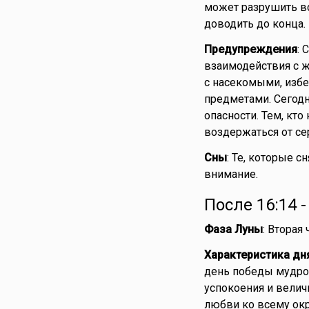
может разрушить вс
доводить до конца.
Предупреждения
: 
взаимодействия с 
с насекомыми, изб
предметами. Сегодн
опасности. Тем, кто
воздержаться от се
Сны
: Те, которые с
внимание.
После 16:14 
Фаза Луны
: Вторая
Характеристика дн
день победы мудрос
успокоения и величи
любви ко всему ок