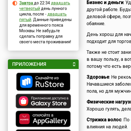
Бизнес и деньги
: У
Завтра
до 22:34
двадцать
четвертый
день лунного
другой работе. Буд
цикла, после -
двадцать
деловой сфере, поэ
пятый
. Данные приведены
обаяние.
для временного пояса
Москвы. Не забудьте
День хорош для нач
сделать поправку для
подходит для торгов
своего места проживания!
Также не стоит за
в вашу пользу, а в
ПРИЛОЖЕНИЯ
потому что есть вер
Здоровье
: Не реко
Начавшиеся заболев
пола, но для мужчи
Физические нагруз
Хорошо гулять, дел
Стрижка волос
: По
влияния на людей.