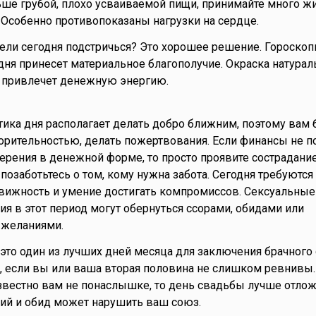
ше грубой, плохо усваиваемой пищи, принимайте много жи
 Особенно противопоказаны нагрузки на сердце.
тели сегодня подстричься? Это хорошее решение. Гороскоп
дня принесет материальное благополучие. Окраска натура
е привлечет денежную энергию.
етика дня располагает делать добро ближним, поэтому вам 
орительностью, делать пожертвования. Если финансы не 
рения в денежной форме, то просто проявите сострадание
 позаботьтесь о том, кому нужна забота. Сегодня требуются
ижность и умение достигать компромиссов. Сексуальные
 в этот период могут обернуться ссорами, обидами или
 желаниями.
то это один из лучших дней месяца для заключения брачного
е, если вы или ваша вторая половина не слишком ревнивы.
звестно вам не понаслышке, то день свадьбы лучше отлож
ий и обид может нарушить ваш союз.