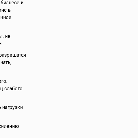
 бизнесе и
анс в
ичное
ы, не
.
разрешатся
нать,
го.
ц слабого
е нагрузки
усилению