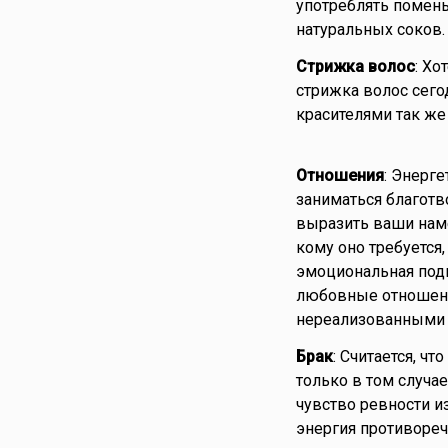
употреблять помень
натуральных соков.
Стрижка волос
: Хо
стрижка волос сего
красителями так ж
Отношения
: Энерг
заниматься благотв
выразить ваши наме
кому оно требуется,
эмоциональная подв
любовные отношения
нереализованными
Брак
: Считается, ч
только в том случа
чувство ревности и
энергия противореч