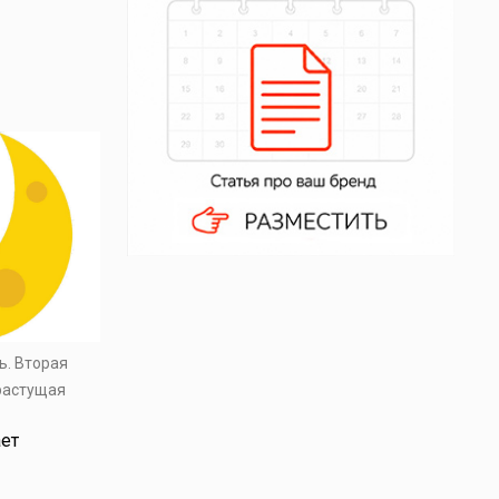
ь. Вторая
 растущая
ает