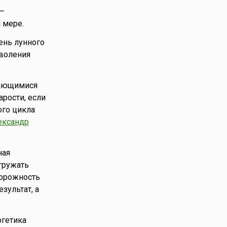
 –
 мере.
день лунного
оволения
дающимися
рости, если
ого цикла
ександр
ная
егружать
торожность
зультат, а
ргетика