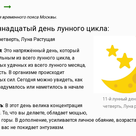
я
 временного пояса Москвы.
ннадцатый день лунного цикла:
 четверть, Луна Растущая
я
: Это напряжённый день, который
льным из всего лунного цикла, а
ых удачных из всего лунного месяца,
сть. В организме происходит
х сил. Сегодня можно увидеть, как
 задумалось или наметилось в начале
11-й лунный ден
ть
: В этот день велика концентрация
четверть, Луна
 То, что вы делаете, обладает мощью,
горы. В дополнение, усиливается личное обаяние, возраст
 вас не покидает энтузиазм.