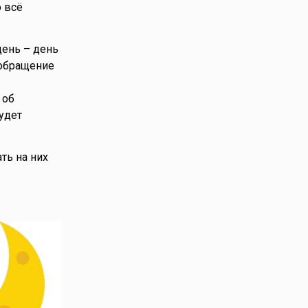
о всё
день – день
 обращение
 об
удет
ть на них