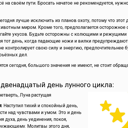
ё на своём пути. Бросать начатое не рекомендуется, нужн
Сегодня лучше исключить из планов охоту, потому что этот 
животным миром. Кроме того, предполагается осторожное
егайте укусов. Будьте осторожны с колющими и режущими
я тот день, когда падающие ножи и вилки предупреждают
 не контролирует свою силу и энергию, предпочтительнее б
рьёзных дел.
нятся сегодня, большого значения не имеют, не стоит обраща
- двенадцатый день лунного цикла:
 четверть, Луна растущая
я
: Наступил тихий и спокойный день,
ти над чувствами и умом. Это и день
я духа, день уединения, покоя,
ружающему. Молитвы этого дня,