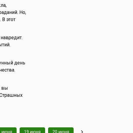
ла,
аданий. Но,
 В этот
 навредит.
ытий.
лунный день
чества.
о вы
 Страшных
8 июня
19 июня
20 июня