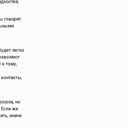
дкостей,
ы говорят:
льными
будет легко
позволяют
 к тому,
 контакты,
 союза, но
 Если же
ить, иначе