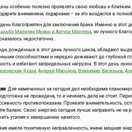
т день особенно полезно проявлять свою любовь к близким
 одарите вниманием, подарками – за это воздастся в полной
то день благоприятен для заключения брака. Именно в этот 
вадьба Мэрилин Монро и Артура Миллера
, но лунного благ
оказалось недостаточно…
юди, рождённые в этот день лунного цикла, обладают вы
нными способностями и нередко доживают до глубокой ста
сть и избегают запредельных нагрузок. В этот день лунн
лодовская-Кюри
,
Андрей Миронов
,
Владимир Васильев
,
Ал
ии
: Для намеченных на сегодня дел необходима планомер
одготовка не проведена, то и начинать дела не стоит. Пер
пассивность противопоказана. Проявите внимательность, ос
те баланс. Свою энергию сегодня лучше направить не на ре
жить усилия к завершению начатого.
вия имели позитивную направленность, иначе мощная эне