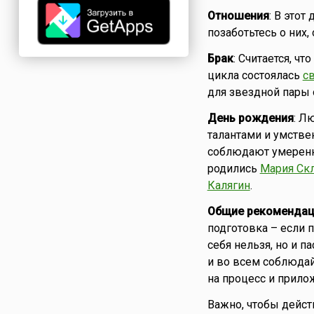
Отношения
: В это
позаботьтесь о них,
Брак
: Считается, ч
цикла состоялась
с
для звездной пары 
День рождения
: Л
талантами и умстве
соблюдают умеренно
родились
Мария Ск
Калягин
.
Общие рекомендац
подготовка – если п
себя нельзя, но и 
и во всем соблюдай
на процесс и прило
Важно, чтобы дейст