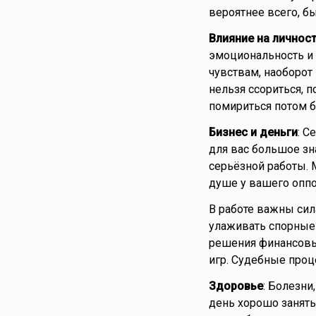
вероятнее всего, 
Влияние на личнос
эмоциональность и 
чувствам, наоборот 
нельзя ссориться, п
помириться потом б
Бизнес и деньги
: С
для вас большое зн
серьёзной работы. 
душе у вашего оппо
В работе важны сил
улаживать спорные 
решения финансовых
игр. Судебные проц
Здоровье
: Болезни
день хорошо занят