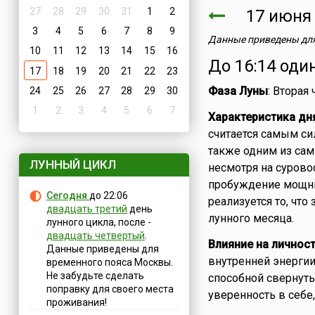
27
28
29
30
31
1
2
17 июн
3
4
5
6
7
8
9
Данные приведены для
10
11
12
13
14
15
16
До 16:14 оди
17
18
19
20
21
22
23
Фаза Луны
: Вторая
24
25
26
27
28
29
30
1
2
3
4
5
6
7
Характеристика дн
считается самым си
также одним из сам
ЛУННЫЙ ЦИКЛ
несмотря на сурово
пробуждение мощны
Сегодня
до 22:06
реализуется то, что
двадцать третий
день
лунного месяца.
лунного цикла, после -
двадцать четвертый
.
Влияние на личнос
Данные приведены для
внутренней энергии.
временного пояса Москвы.
Не забудьте сделать
способной свернуть 
поправку для своего места
уверенность в себе,
проживания!