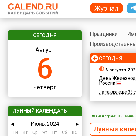
Журнал
Праздники
Им
СЕГОДНЯ
Производственны
Август
6
СЕГОДНЯ
6 августа 202
День Железнод
России
четверг
...а также еще 33
ЛУННЫЙ КАЛЕНДАРЬ
Главная страница
/
Лунный
Июнь, 2024
◀
▶
Лунный кале
Пн
Вт
Ср
Чт
Пт
Сб
Вс