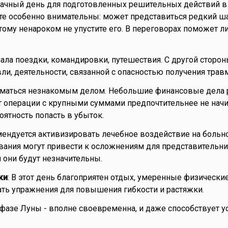
дачный день для подготовленных решительных действий в
ьте особенно внимательны: может представиться редкий ш
тому ненароком не упустите его. В переговорах поможет л
ала поездки, командировки, путешествия. С другой сторон
ли, деятельности, связанной с опасностью получения травм
ниматься незнакомым делом. Небольшие финансовые дела 
от операции с крупными суммами предпочтительнее не начи
оятность попасть в убыток.
мендуется активизировать лечебное воздействие на больно
ания могут привести к осложнениям для представительни
н они будут незначительны.
ки
: В этот день благоприятен отдых, умеренные физически
ать упражнения для повышения гибкости и растяжки.
 фазе Луны - вполне своевременна, и даже способствует 