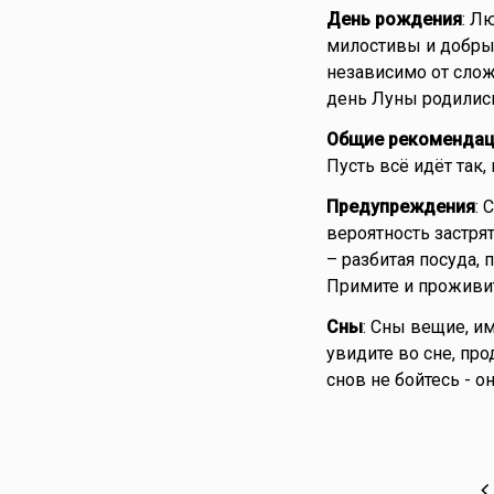
День рождения
: Л
милостивы и добры.
независимо от слож
день Луны родили
Общие рекомендац
Пусть всё идёт так,
Предупреждения
: 
вероятность застря
– разбитая посуда, 
Примите и проживит
Сны
: Сны вещие, им
увидите во сне, пр
снов не бойтесь - о