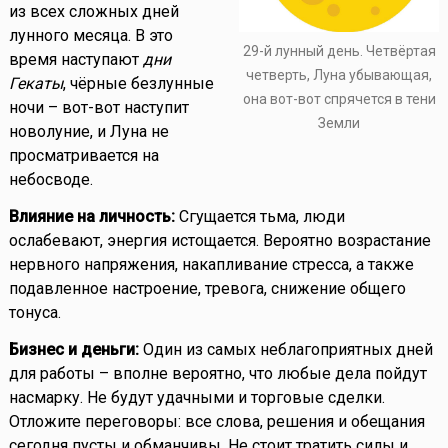
из всех сложных дней
лунного месяца. В это
29-й лунный день. Четвёртая
время наступают
дни
четверть, Луна убывающая,
Гекаты
, чёрные безлунные
она вот-вот спрячется в тени
ночи – вот-вот наступит
Земли
новолуние, и Луна не
просматривается на
небосводе.
Влияние на личность:
Сгущается тьма, люди
ослабевают, энергия истощается. Вероятно возрастание
нервного напряжения, накапливание стресса, а также
подавленное настроение, тревога, снижение общего
тонуса.
Бизнес и деньги:
Один из самых неблагоприятных дней
для работы – вполне вероятно, что любые дела пойдут
насмарку. Не будут удачными и торговые сделки.
Отложите переговоры: все слова, решения и обещания
сегодня пусты и обманчивы. Не стоит тратить силы и