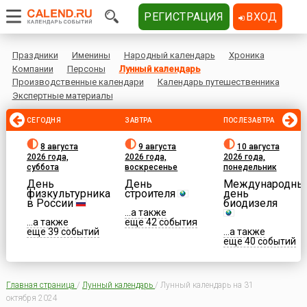
РЕГИСТРАЦИЯ
ВХОД
Праздники
Именины
Народный календарь
Хроника
Компании
Персоны
Лунный календарь
Производственные календари
Календарь путешественника
Экспертные материалы
СЕГОДНЯ
ЗАВТРА
ПОСЛЕЗАВТРА
8 августа
9 августа
10 августа
2026 года,
2026 года,
2026 года,
суббота
воскресенье
понедельник
День
День
Международны
физкультурника
строителя
день
в России
биодизеля
...а также
...а также
еще 42 события
еще 39 событий
...а также
еще 40 событий
Главная страница
/
Лунный календарь
/
Лунный календарь на 31
октября 2024