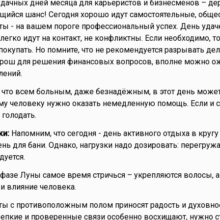
удачных дней месяца для карьеристов и бизнесменов – дер
щийся шанс! Сегодня хорошо идут самостоятельные, обще
ы - на вашем пороге профессиональный успех. День удач
легко идут на контакт, не конфликтны. Если необходимо, т
 покупать. Но помните, что не рекомендуется разрывать д
орош для решения финансовых вопросов, вполне можно о
лений.
 что всем больным, даже безнадёжным, в этот день может
му человеку нужно оказать немедленную помощь. Если и 
 голодать.
ки:
Напомним, что сегодня - день активного отдыха в кругу 
нь для бани. Однако, нагрузки надо дозировать: перегруж
дуется.
фазе Луны самое время стричься – укрепляются волосы, а
 и влияние человека.
ты с противоположным полом приносят радость и духовно
епкие и проверенные связи особенно восхищают, нужно с