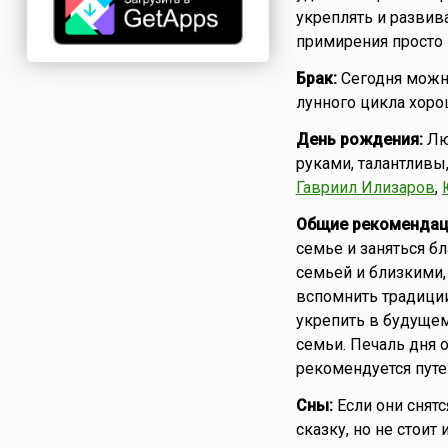
укреплять и развива
примирения просто 
Брак:
Сегодня можн
лунного цикла хоро
День рождения:
Лю
руками, талантливы
Гавриил Илизаров
,
Общие рекомендац
семье и заняться б
семьей и близкими,
вспомнить традиции
укрепить в будущем
семьи. Печаль дня о
рекомендуется путе
Сны:
Если они снятс
сказку, но не стоит