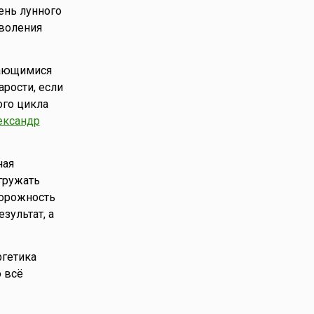
день лунного
оволения
дающимися
рости, если
ого цикла
ександр
ная
егружать
торожность
зультат, а
ргетика
о всё