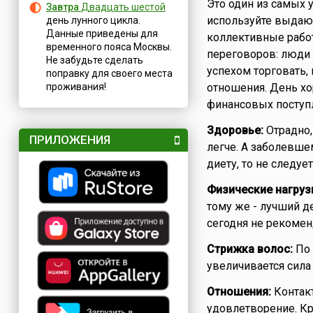
Это один из самых 
Завтра
Двадцать шестой
используйте выдаю
день лунного цикла.
Данные приведены для
коллективные работ
временного пояса Москвы.
переговоров: люди 
Не забудьте сделать
успехом торговать,
поправку для своего места
проживания!
отношения. День х
финансовых поступ
Здоровье:
Отрадно,
ПРИЛОЖЕНИЯ
легче. А заболевше
диету, то не следует
Физические нагруз
тому же - лучший де
сегодня не рекомен
Стрижка волос:
По 
увеличивается сила
Отношения:
Контак
удовлетворение. Кр