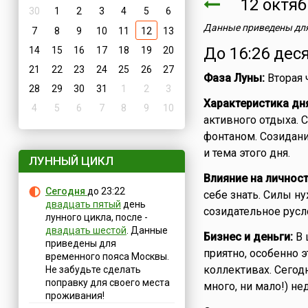
12 октя
30
1
2
3
4
5
6
Данные приведены для
7
8
9
10
11
12
13
До 16:26 дес
14
15
16
17
18
19
20
21
22
23
24
25
26
27
Фаза Луны:
Вторая 
28
29
30
31
1
2
3
Характеристика дн
4
5
6
7
8
9
10
активного отдыха. 
фонтаном. Созидани
и тема этого дня.
ЛУННЫЙ ЦИКЛ
Влияние на личност
Сегодня
до 23:22
себе знать. Силы н
двадцать пятый
день
созидательное русл
лунного цикла, после -
двадцать шестой
. Данные
Бизнес и деньги:
В 
приведены для
приятно, особенно 
временного пояса Москвы.
коллективах. Сегод
Не забудьте сделать
поправку для своего места
много, ни мало!) н
проживания!