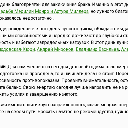
то день благоприятен для заключения брака. Именно в этот 
вадьба Мэрилин Монро и Артура Миллера
, но лунного благ
оказалось недостаточно…
юди, рождённые в этот день лунного цикла, обладают вы
нными способностями и нередко доживают до глубокой ста
сть и избегают запредельных нагрузок. В этот день лунн
лодовская-Кюри
,
Андрей Миронов
,
Владимир Васильев
,
Ал
ии
: Для намеченных на сегодня дел необходима планомер
одготовка не проведена, то и начинать дела не стоит. Пер
пассивность противопоказана. Проявите внимательность, ос
те баланс. Свою энергию сегодня лучше направить не на ре
жить усилия к завершению начатого.
вия имели позитивную направленность, иначе мощная эне
ё на своём пути. Бросать начатое не рекомендуется, нужн