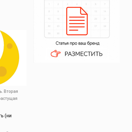
ь. Вторая
 растущая
ь (ни