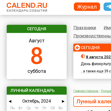
Журнал
Праздники
Им
СЕГОДНЯ
Производственны
Август
8
СЕГОДНЯ
8 августа 202
День физкульту
суббота
...а также еще 39
ЛУННЫЙ КАЛЕНДАРЬ
Главная страница
/
Лунный
Октябрь, 2024
Лунный кале
◀
▶
Пн
Вт
Ср
Чт
Пт
Сб
Вс