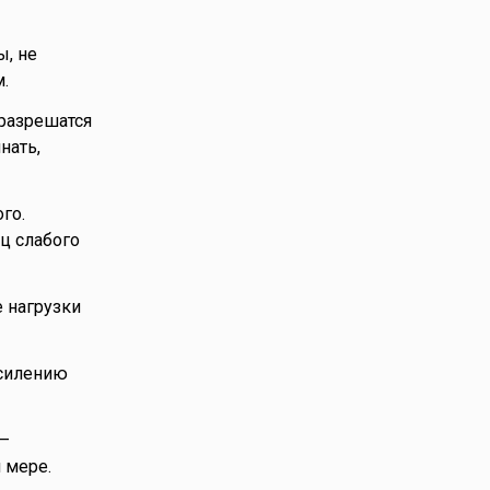
ы, не
.
разрешатся
нать,
го.
ц слабого
е нагрузки
усилению
 –
 мере.