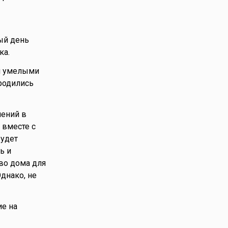
ый день
ка.
и умелыми
 родились
шений в
 вместе с
будет
ь и
во дома для
днако, не
ие на