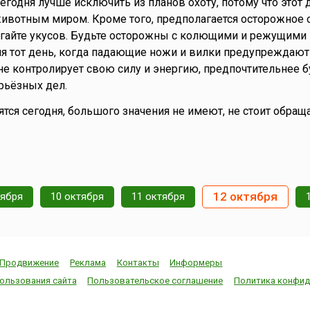
Сегодня лучше исключить из планов охоту, потому что этот 
животным миром. Кроме того, предполагается осторожное
егайте укусов. Будьте осторожны с колющими и режущими
я тот день, когда падающие ножи и вилки предупреждают
 не контролирует свою силу и энергию, предпочтительнее б
рьёзных дел.
нятся сегодня, большого значения не имеют, не стоит обраща
12 октября
тября
10 октября
11 октября
Продвижение
Реклама
Контакты
Информеры
ользования сайта
Пользовательское соглашение
Политика конфид