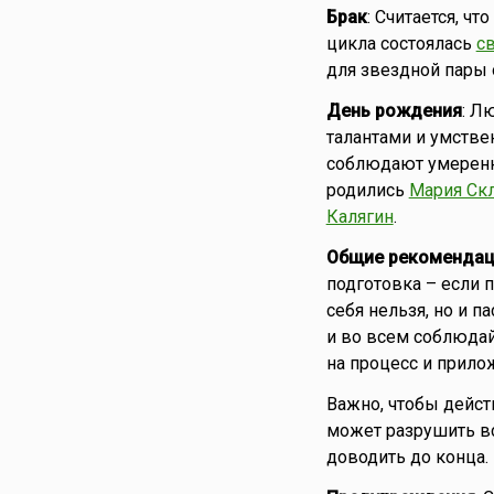
Брак
: Считается, ч
цикла состоялась
с
для звездной пары 
День рождения
: Л
талантами и умстве
соблюдают умеренно
родились
Мария Ск
Калягин
.
Общие рекомендац
подготовка – если п
себя нельзя, но и 
и во всем соблюдай
на процесс и прило
Важно, чтобы дейст
может разрушить вс
доводить до конца.