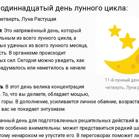
- одиннадцатый день лунного цикла:
 четверть, Луна Растущая
я
: Это напряжённый день, который
льным из всего лунного цикла, а
ых удачных из всего лунного месяца,
сть. В организме происходит
х сил. Сегодня можно увидеть, как
 задумалось или наметилось в начале
11-й лунный ден
ть
: В этот день велика концентрация
четверть, Луна
 То, что вы делаете, обладает мощью,
горы. В дополнение, усиливается личное обаяние, возраст
 вас не покидает энтузиазм.
дачный день для подготовленных решительных действий в
ьте особенно внимательны: может представиться редкий ш
тому ненароком не упустите его. В переговорах поможет л