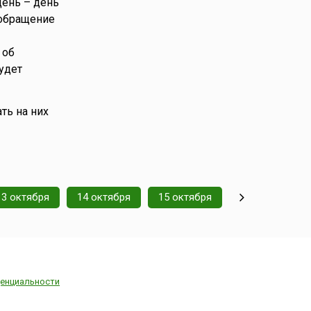
день – день
 обращение
 об
удет
ть на них
13 октября
14 октября
15 октября
енциальности