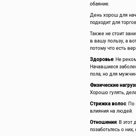
обаяние.
День хорош для нач
подходит для торгов
Также не стоит за
в вашу пользу, а в
потому что есть вер
Здоровье
: Не реко
Начавшиеся заболев
пола, но для мужчи
Физические нагруз
Хорошо гулять, дел
Стрижка волос
: По
влияния на людей.
Отношения
: В это
позаботьтесь о них,