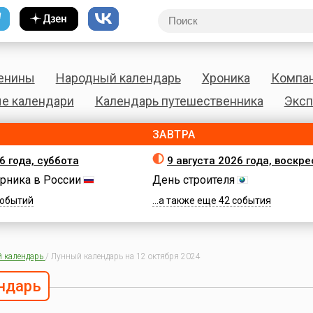
енины
Народный календарь
Хроника
Компа
е календари
Календарь путешественника
Эксп
ЗАВТРА
6 года, суббота
9 августа 2026 года, воскр
рника в России
День строителя
 событий
...а также еще 42 события
 календарь
/
Лунный календарь на 12 октября 2024
ндарь