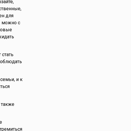
зайте,
ственные,
ен для
о можно с
еловые
жидать
 стать
соблюдать
семьи, и к
аться
 также
е
тремиться