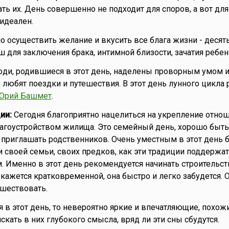
ть их. День совершенно не подходит для споров, а вот для
идеален.
о осуществить желание и вкусить все блага жизни - десят
ш для заключения брака, интимной близости, зачатия ребен
ди, родившиеся в этот день, наделены проворным умом 
, любят поездки и путешествия. В этот день лунного цикла
Юрий Башмет
.
ии:
Сегодня благоприятно нацелиться на укрепление отно
лагоустройством жилища. Это семейный день, хорошо быть
 приглашать родственников. Очень уместным в этот день 
 своей семьи, своих предков, как эти традиции поддержат
. Именно в этот день рекомендуется начинать строительст
кажется кратковременной, она быстро и легко забудется. О
шествовать.
я в этот день, то невероятно яркие и впечатляющие, похож
 искать в них глубокого смысла, вряд ли эти сны сбудутся.