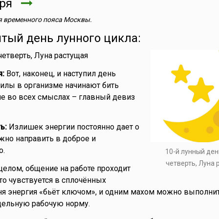
бря
 временного пояса Москвы.
ятый день лунного цикла:
четверть, Луна растущая
я:
Вот, наконец, и наступил день
Силы в организме начинают бить
е во всех смыслах – главный девиз
ь:
Излишек энергии постоянно дает о
ужно направить в доброе и
о.
10-й лунный ден
четверть, Луна
целом, общение на работе проходит
это чувствуется в сплочённых
ня энергия «бьёт ключом», и одним махом можно выполнит
едельную рабочую норму.