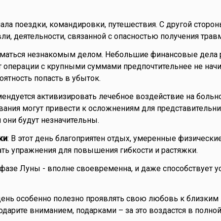
ала поездки, командировки, путешествия. С другой сторон
ли, деятельности, связанной с опасностью получения травм
ниматься незнакомым делом. Небольшие финансовые дела 
от операции с крупными суммами предпочтительнее не начи
оятность попасть в убыток.
мендуется активизировать лечебное воздействие на больно
ания могут привести к осложнениям для представительни
н они будут незначительны.
ки
: В этот день благоприятен отдых, умеренные физически
ать упражнения для повышения гибкости и растяжки.
 фазе Луны - вполне своевременна, и даже способствует 
т день особенно полезно проявлять свою любовь к близким
 одарите вниманием, подарками – за это воздастся в полной