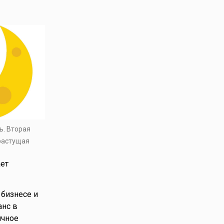
ь. Вторая
 растущая
ает
 бизнесе и
анс в
ичное