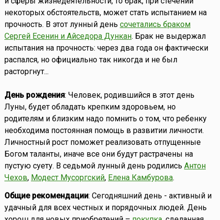
и сферы жизнедеятельности, то брак, при стечении
некоторых обстоятельств, может стать испытанием на
прочность. В этот лунный день
сочетались браком
Сергей Есенин и Айседора Дункан
. Брак не выдержал
испытания на прочность: через два года он фактически
распался, но официально так никогда и не был
расторгнут...
День рождения
: Человек, родившийся в этот день
Луны, будет обладать крепким здоровьем, но
родителям и близким надо помнить о том, что ребенку
необходима постоянная помощь в развитии личности.
Личностный рост поможет реализовать отпущенные
Богом таланты, иначе все они будут растрачены на
пустую суету. В седьмой лунный день родились
Антон
Чехов
,
Модест Мусоргский
,
Елена Камбурова
.
Общие рекомендации
: Сегодняшний день - активный и
удачный для всех честных и порядочных людей. День
хорош для новых приобретений –
покупка
, сделанная