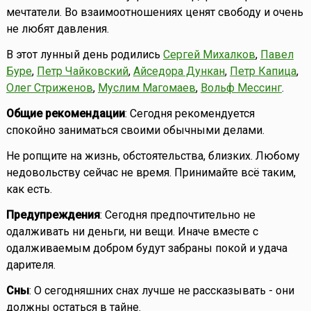
мечтатели. Во взаимоотношениях ценят свободу и очень
не любят давления.
В этот лунный день родились
Сергей Михалков
,
Павел
Буре
,
Петр Чайковский
,
Айседора Дункан
,
Петр Капица
,
Олег Стриженов
,
Муслим Магомаев
,
Вольф Мессинг
.
Общие рекомендации
: Сегодня рекомендуется
спокойно заниматься своими обычными делами.
Не ропщите на жизнь, обстоятельства, близких. Любому
недовольству сейчас не время. Принимайте всё таким,
как есть.
Предупреждения
: Сегодня предпочтительно не
одалживать ни деньги, ни вещи. Иначе вместе с
одалживаемым добром будут забраны покой и удача
дарителя.
Сны
: О сегодняшних снах лучше не рассказывать - они
должны остаться в тайне.