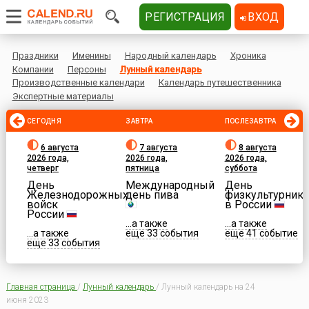
РЕГИСТРАЦИЯ
ВХОД
Праздники
Именины
Народный календарь
Хроника
Компании
Персоны
Лунный календарь
Производственные календари
Календарь путешественника
Экспертные материалы
СЕГОДНЯ
ЗАВТРА
ПОСЛЕЗАВТРА
6 августа
7 августа
8 августа
2026 года,
2026 года,
2026 года,
четверг
пятница
суббота
День
Международный
День
Железнодорожных
день пива
физкультурника
войск
в России
России
...а также
...а также
...а также
еще 33 события
еще 41 событие
еще 33 события
Главная страница
/
Лунный календарь
/
Лунный календарь на 24
июня 2023