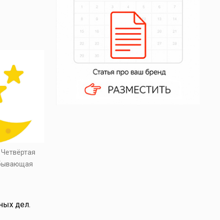
. Четвёртая
убывающая
ных дел.