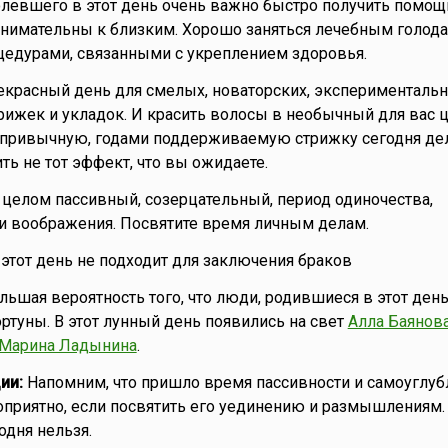
левшего в этот день очень важно быстро получить помощ
нимательны к близким. Хорошо заняться лечебным голода
едурами, связанными с укреплением здоровья.
красный день для смелых, новаторских, экспериментальн
рижек и укладок. И красить волосы в необычный для вас ц
 привычную, годами поддерживаемую стрижку сегодня дел
ть не тот эффект, что вы ожидаете.
целом пассивный, созерцательный, период одиночества,
и воображения. Посвятите время личным делам.
о этот день не подходит для заключения браков
ьшая вероятность того, что люди, родившиеся в этот день
ртуны. В этот лунный день появились на свет
Алла Баянов
Марина Ладынина
.
ии:
Напомним, что пришло время пассивности и самоуглубл
оприятно, если посвятить его уединению и размышлениям
одня нельзя.