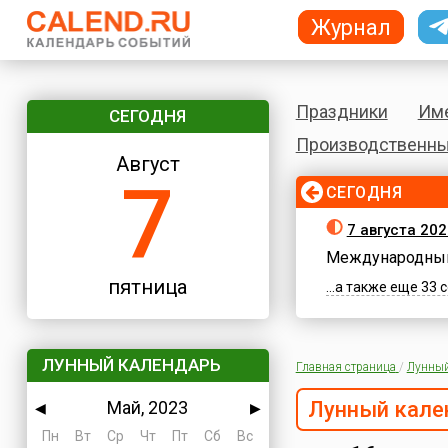
Журнал
Праздники
Им
СЕГОДНЯ
Производственны
Август
7
СЕГОДНЯ
7 августа 202
Международный
пятница
...а также еще 33
ЛУННЫЙ КАЛЕНДАРЬ
Главная страница
/
Лунный
Май, 2023
Лунный кале
◀
▶
Пн
Вт
Ср
Чт
Пт
Сб
Вс