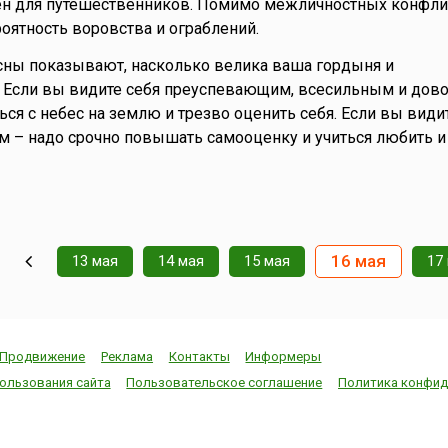
ен для путешественников. Помимо межличностных конфлик
ятность воровства и ограблений.
ны показывают, насколько велика ваша гордыня и
 Если вы видите себя преуспевающим, всесильным и дов
ться с небес на землю и трезво оценить себя. Если вы види
м – надо срочно повышать самооценку и учиться любить и
16 мая
13 мая
14 мая
15 мая
17
Продвижение
Реклама
Контакты
Информеры
ользования сайта
Пользовательское соглашение
Политика конфид