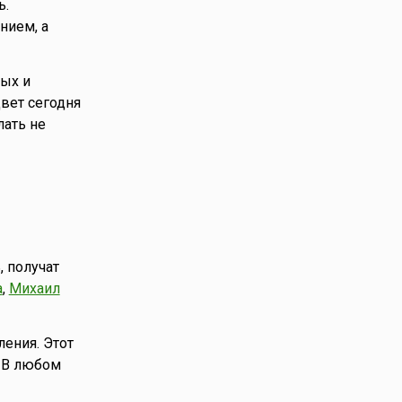
ь.
нием, а
ых и
вет сегодня
ать не
, получат
а
,
Михаил
ения. Этот
. В любом