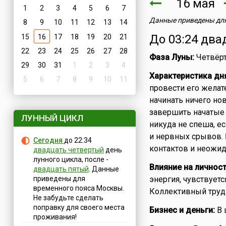
16 мая
1
2
3
4
5
6
7
Данные приведены для
8
9
10
11
12
13
14
До 03:24 два
15
16
17
18
19
20
21
22
23
24
25
26
27
28
Фаза Луны:
Четвёрт
29
30
31
1
2
3
4
Характеристика дн
5
6
7
8
9
10
11
провести его желат
начинать ничего нов
завершить начатые 
ЛУННЫЙ ЦИКЛ
никуда не спеша, е
и нервных срывов. 
Сегодня
до 22:34
контактов и неожид
двадцать четвертый
день
лунного цикла, после -
Влияние на личност
двадцать пятый
. Данные
приведены для
энергия, чувствуетс
временного пояса Москвы.
Коллективный труд 
Не забудьте сделать
поправку для своего места
Бизнес и деньги:
В 
проживания!