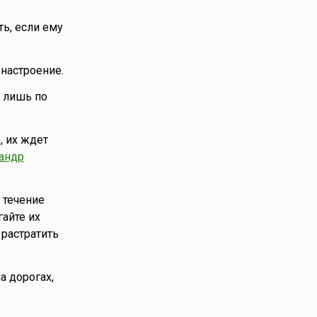
ь, если ему
 настроение.
я лишь по
, их ждет
андр
 течение
айте их
 растратить
а дорогах,