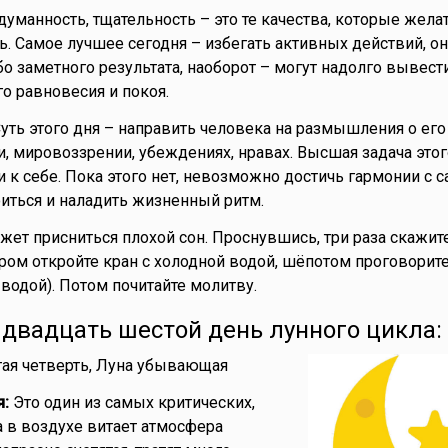
думанность, тщательность – это те качества, которые жела
ь. Самое лучшее сегодня – избегать активных действий, он
о заметного результата, наоборот – могут надолго вывести
о равновесия и покоя.
уть этого дня – направить человека на размышления о его 
и, мировоззрении, убеждениях, нравах. Высшая задача этог
 к себе. Пока этого нет, невозможно достичь гармонии с с
иться и наладить жизненный ритм.
жет присниться плохой сон. Проснувшись, три раза скажите
Утром откройте кран с холодной водой, шёпотом проговорите
 водой). Потом почитайте молитву.
- двадцать шестой день лунного цикла:
ая четверть, Луна убывающая
я:
Это один из самых критических,
а в воздухе витает атмосфера