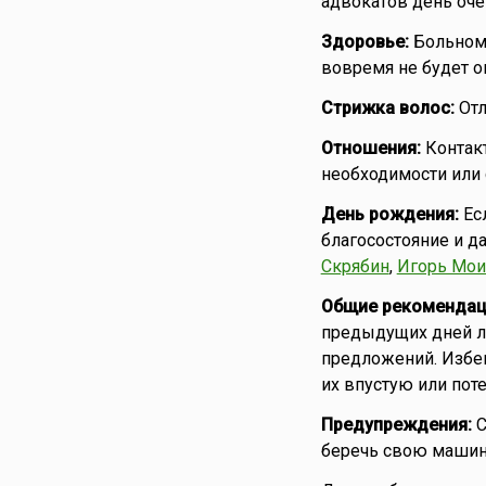
адвокатов день очен
Здоровье:
Больному
вовремя не будет о
Стрижка волос:
Отл
Отношения:
Контакт
необходимости или
День рождения:
Ес
благосостояние и да
Скрябин
,
Игорь Мои
Общие рекомендац
предыдущих дней лу
предложений. Избег
их впустую или поте
Предупреждения:
С
беречь свою машину