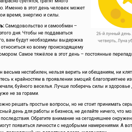
прасно суетятся, тратят много
ю. Именно в этот день человек может
ои время, энергию и силы.
ь:
Самодовольство и самообман –
этого дня. Чтобы не поддаваться
26-й лунный день
го, вам будут необходимы выдержка
четверть, Луна 
е относиться ко всему происходящему
юмором. Самое тяжёлое в этот день – постоянные перепа
весьма нестабилен, нельзя верить ни обещаниям, ни клят
йтесь к крайностям в проявлении эмоций: благоприятнее и
печали, буйного веселья. Лучше поберечь силы и здоровье
уже не за горами.
жно решать простые вопросы, но не стоит принимать сер
сный день для работы и бизнеса, не делайте ничего, что м
последствия. Обратите внимание на сегодняшнее окружен
огут появиться личности с недобрыми намерениями. А вот