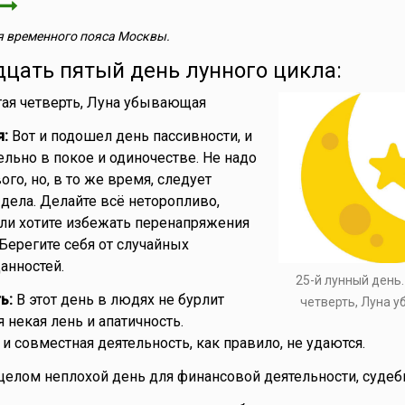
 временного пояса Москвы.
дцать пятый день лунного цикла:
ая четверть, Луна убывающая
я:
Вот и подошел день пассивности, и
ельно в покое и одиночестве. Не надо
ого, но, в то же время, следует
дела. Делайте всё неторопливо,
сли хотите избежать перенапряжения
Берегите себя от случайных
анностей.
25-й лунный день
ь:
В этот день в людях не бурлит
четверть, Луна 
я некая лень и апатичность.
и совместная деятельность, как правило, не удаются.
целом неплохой день для финансовой деятельности, судеб