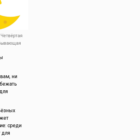
. Четвёртая
убывающая
ды
вам, ни
збежать
 для
ьёзных
ожет
ие: среди
 для