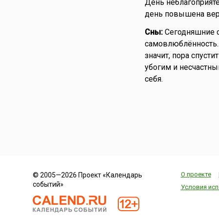
День неблагоприят
день повышена веро
Сны:
Сегодняшние с
самовлюблённость.
значит, пора спусти
убогим и несчастны
себя.
О проекте
© 2005—2026 Проект «Календарь
событий»
Условия исп