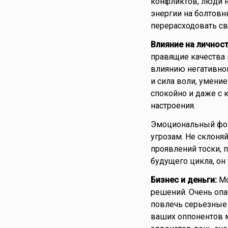
конфликтов, люди на
энергии на болтовн
перерасходовать св
Влияние на личност
правящие качества 
влиянию негативно
и сила воли, умени
спокойно и даже с 
настроения.
Эмоциональный фон 
угрозам. Не склоня
проявлений тоски, 
будущего цикла, он 
Бизнес и деньги:
Мо
решений. Очень опа
повлечь серьезные 
ваших оппонентов м