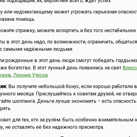
ь подходящий, их, вероятнее всего, ждет успех.
 или недомогающему может угрожать серьезная опасност
казана помощь.
ожите стрижку, можете испортить и без того нестабильное
ы в этот день надо, по возможности, ограничить, общатьс
 с самыми надёжными людьми.
ли рожденные в этот день люди смогут победить гордыню
же богатство. В этот лунный день появились на свет
Алекс
сеев
,
Леонид Утесов
.
ии:
Вы получите небольшой бонус, если хорошо работали в
нного месяца. Прислушайтесь к советам друзей, не отверг
айте шоппинга. Деньги лучше экономить – есть опасность
рять.
овет для тех, кто за рулём: быть особенно внимательным н
, не оставлять её без надежного присмотра.