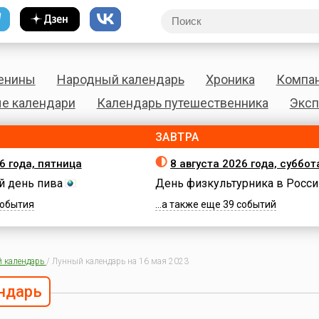
енины
Народный календарь
Хроника
Компа
е календари
Календарь путешественника
Эксп
ЗАВТРА
6 года, пятница
8 августа 2026 года, суббот
 день пива
День физкультурника в Росси
 события
...а также еще 39 событий
 календарь
/
Лунный календарь на 16 мая 2023
ндарь