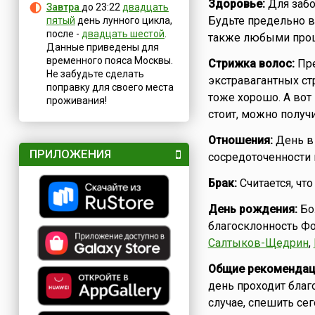
Здоровье:
Для забо
Завтра
до 23:22
двадцать
Будьте предельно в
пятый
день лунного цикла,
после -
двадцать шестой
.
также любыми проц
Данные приведены для
временного пояса Москвы.
Стрижка волос:
Пре
Не забудьте сделать
экстравагантных ст
поправку для своего места
тоже хорошо. А вот
проживания!
стоит, можно получи
Отношения:
День в 
ПРИЛОЖЕНИЯ
сосредоточенности 
Брак:
Считается, чт
День рождения:
Бол
благосклонность Фо
Салтыков-Щедрин
,
Общие рекомендац
день проходит благ
случае, спешить сег