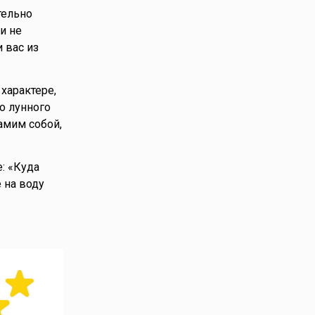
тельно
и не
 вас из
характере,
о лунного
амим собой,
: «Куда
 на воду