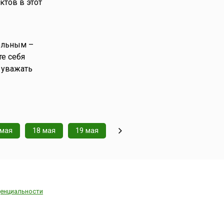
тов в этот
ольным –
те себя
 уважать
 мая
18 мая
19 мая
енциальности