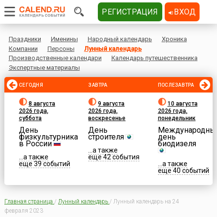
РЕГИСТРАЦИЯ
ВХОД
Праздники
Именины
Народный календарь
Хроника
Компании
Персоны
Лунный календарь
Производственные календари
Календарь путешественника
Экспертные материалы
СЕГОДНЯ
ЗАВТРА
ПОСЛЕЗАВТРА
8 августа
9 августа
10 августа
2026 года,
2026 года,
2026 года,
суббота
воскресенье
понедельник
День
День
Международны
физкультурника
строителя
день
в России
биодизеля
...а также
...а также
еще 42 события
еще 39 событий
...а также
еще 40 событий
Главная страница
/
Лунный календарь
/
Лунный календарь на 24
февраля 2023