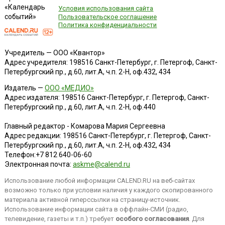
«Календарь
Условия использования сайта
событий»
Пользовательское соглашение
Политика конфиденциальности
Учредитель — ООО «Квантор»
Адрес учредителя: 198516 Санкт-Петербург, г. Петергоф, Санкт-
Петербургский пр., д.60, лит.А, ч.п. 2-Н, оф.432, 434
Издатель —
ООО «МЕДИО»
Адрес издателя: 198516 Санкт-Петербург, г. Петергоф, Санкт-
Петербургский пр., д.60, лит.А, ч.п. 2-Н, оф.440
Главный редактор - Комарова Мария Сергеевна
Адрес редакции:
198516
Санкт-Петербург, г. Петергоф
,
Санкт-
Петербургский пр., д.60, лит.А, ч.п. 2-Н, оф.432, 434
Телефон:
+7 812 640-06-60
Электронная почта:
askme@calend.ru
Использование любой информации CALEND.RU на веб-сайтах
возможно только при условии наличия у каждого скопированного
материала активной гиперссылки на страницу-источник.
Использование информации сайта в оффлайн-СМИ (радио,
телевидение, газеты и т.п.) требует
особого согласования
. Для