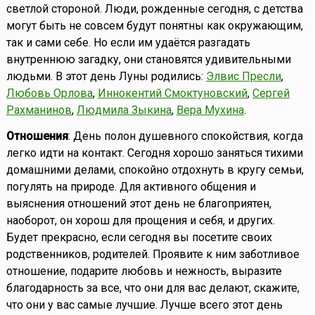
светлой стороной. Люди, рожденные сегодня, с детства
могут быть не совсем будут понятны как окружающим,
так и сами себе. Но если им удаётся разгадать
внутреннюю загадку, они становятся удивительными
людьми. В этот день Луны родились:
Элвис Пресли
,
Любовь Орлова
,
Иннокентий Смоктуновский
,
Сергей
Рахманинов
,
Людмила Зыкина
,
Вера Мухина
.
Отношения
: День полон душевного спокойствия, когда
легко идти на контакт. Сегодня хорошо заняться тихими
домашними делами, спокойно отдохнуть в кругу семьи,
погулять на природе. Для активного общения и
выяснения отношений этот день не благоприятен,
наоборот, он хорош для прощения и себя, и других.
Будет прекрасно, если сегодня вы посетите своих
родственников, родителей. Проявите к ним заботливое
отношение, подарите любовь и нежность, выразите
благодарность за все, что они для вас делают, скажите,
что они у вас самые лучшие. Лучше всего этот день