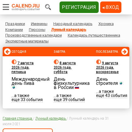
РЕГИСТРАЦИЯ
ВХОД
Праздники
Именины
Народный календарь
Хроника
Компании
Персоны
Лунный календарь
Производственные календари
Календарь путешественника
Экспертные материалы
СЕГОДНЯ
ЗАВТРА
ПОСЛЕЗАВТРА
7 августа
8 августа
9 августа
2026 года,
2026 года,
2026 года,
пятница
суббота
воскресенье
Международный
День
День
день пива
физкультурника
строителя
в России
...а также
...а также
...а также
еще 43 события
еще 33 события
еще 39 событий
Главная страница
/
Лунный календарь
/
Лунный календарь на 31
июля 2021