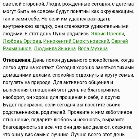
светлой стороной. Люди, рожденные сегодня, с детства
могут быть не совсем будут понятны как окружающим,
так и сами себе. Но если им удаётся разгадать
внутреннюю загадку, они становятся удивительными
людьми. В этот день Луны родились:
Элвис Пресли
,
Любовь Орлова
,
Иннокентий Смоктуновский
,
Сергей
Рахманинов
,
Людмила Зыкина
,
Вера Мухина
.
Отношения
: День полон душевного спокойствия, когда
легко идти на контакт. Сегодня хорошо заняться тихими
домашними делами, спокойно отдохнуть в кругу семьи,
погулять на природе. Для активного общения и
выяснения отношений этот день не благоприятен,
наоборот, он хорош для прощения и себя, и других.
Будет прекрасно, если сегодня вы посетите своих
родственников, родителей. Проявите к ним заботливое
отношение, подарите любовь и нежность, выразите
благодарность за все, что они для вас делают, скажите,
что они у вас самые лучшие. Лучше всего этот день