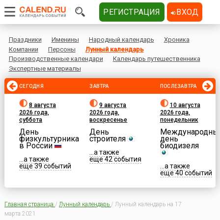
РЕГИСТРАЦИЯ
ВХОД
Праздники
Именины
Народный календарь
Хроника
Компании
Персоны
Лунный календарь
Производственные календари
Календарь путешественника
Экспертные материалы
СЕГОДНЯ
ЗАВТРА
ПОСЛЕЗАВТРА
8 августа
9 августа
10 августа
2026 года,
2026 года,
2026 года,
суббота
воскресенье
понедельник
День
День
Международны
физкультурника
строителя
день
в России
биодизеля
...а также
...а также
еще 42 события
еще 39 событий
...а также
еще 40 событий
Главная страница
/
Лунный календарь
/
Лунный календарь на 17
марта 2021