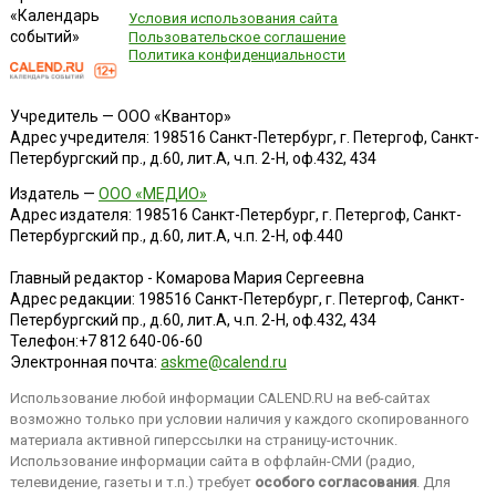
«Календарь
Условия использования сайта
событий»
Пользовательское соглашение
Политика конфиденциальности
Учредитель — ООО «Квантор»
Адрес учредителя: 198516 Санкт-Петербург, г. Петергоф, Санкт-
Петербургский пр., д.60, лит.А, ч.п. 2-Н, оф.432, 434
Издатель —
ООО «МЕДИО»
Адрес издателя: 198516 Санкт-Петербург, г. Петергоф, Санкт-
Петербургский пр., д.60, лит.А, ч.п. 2-Н, оф.440
Главный редактор - Комарова Мария Сергеевна
Адрес редакции:
198516
Санкт-Петербург, г. Петергоф
,
Санкт-
Петербургский пр., д.60, лит.А, ч.п. 2-Н, оф.432, 434
Телефон:
+7 812 640-06-60
Электронная почта:
askme@calend.ru
Использование любой информации CALEND.RU на веб-сайтах
возможно только при условии наличия у каждого скопированного
материала активной гиперссылки на страницу-источник.
Использование информации сайта в оффлайн-СМИ (радио,
телевидение, газеты и т.п.) требует
особого согласования
. Для