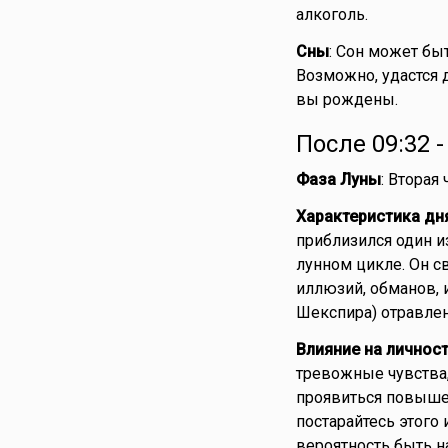
алкоголь.
Сны
: Сон может бы
Возможно, удастся 
вы рождены.
После 09:32 
Фаза Луны
: Вторая
Характеристика дн
приблизился один и
лунном цикле. Он с
иллюзий, обманов, 
Шекспира) отравлен
Влияние на личнос
тревожные чувства,
проявиться повыше
постарайтесь этого 
вероятность быть н