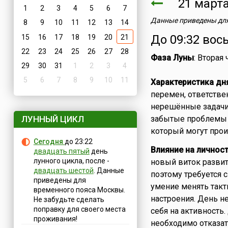
21 мар
1
2
3
4
5
6
7
Данные приведены для
8
9
10
11
12
13
14
До 09:32 вос
15
16
17
18
19
20
21
22
23
24
25
26
27
28
Фаза Луны
: Вторая
29
30
31
1
2
3
4
5
6
7
8
9
10
11
Характеристика дн
перемен, ответстве
нерешённые задачи 
ЛУННЫЙ ЦИКЛ
забытые проблемы д
который могут про
Сегодня
до 23:22
Влияние на личнос
двадцать пятый
день
лунного цикла, после -
новый виток развит
двадцать шестой
. Данные
поэтому требуется 
приведены для
умение менять так
временного пояса Москвы.
настроения. День н
Не забудьте сделать
поправку для своего места
себя на активность
проживания!
необходимо отказат