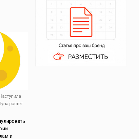
 Наступила
Луна растет
мулировать
вий
лам и