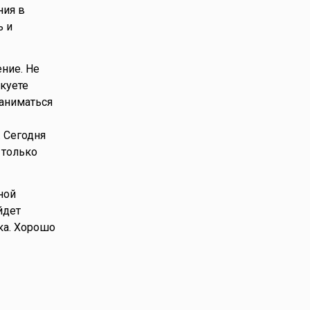
ния в
ь и
ние. Не
куете
заниматься
 Сегодня
 только
ной
йдет
ка. Хорошо