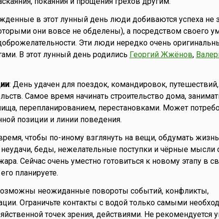
аскаяния, покаяния и прощения грехов другим.
ожденные в этот лунный день люди добиваются успеха не з
торыми они вовсе не обделены), а посредством своего ума
доброжелательности. Эти люди нередко очень оригинальн
ами. В этот лунный день родились
Георгий Жжёнов
,
Валер
ии
: День удачен для поездок, командировок, путешествий,
льств. Самое время начинать строительство дома, занимат
ища, перепланированием, перестановками. Может потреб
ной позиции и линии поведения.
ремя, чтобы по-иному взглянуть на вещи, обдумать жизнь
 неудачи, беды, нежелательные поступки и чёрные мысли с
жара. Сейчас очень уместно готовиться к новому этапу в с
его планируете.
 Возможны неожиданные повороты событий, конфликты,
ции. Ограничьте контакты с водой только самыми необхо
зяйственной точек зрения, действиями. Не рекомендуется 