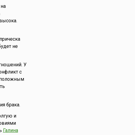
 на
а
высока.
 прическа
будет не
тношений. У
онфликт с
воположным
ть
ия брака.
олгую и
ловиями
сь
Галина