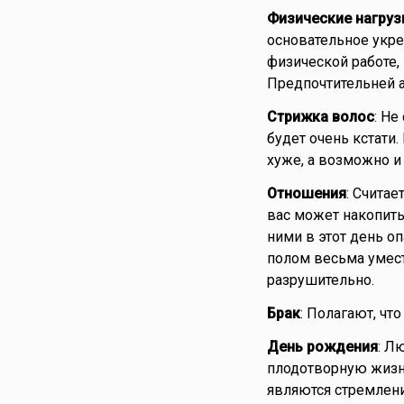
Физические нагруз
основательное укре
физической работе,
Предпочтительней а
Стрижка волос
: Не
будет очень кстати
хуже, а возможно и
Отношения
: Считае
вас может накопить
ними в этот день о
полом весьма умест
разрушительно.
Брак
: Полагают, чт
День рождения
: Л
плодотворную жизн
являются стремлени