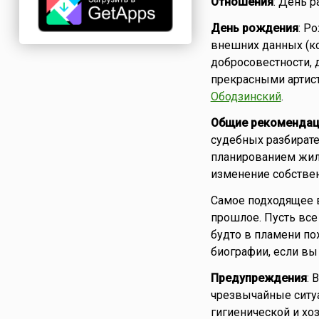
Отношения
: День р
День рождения
: Р
внешних данных (ко
добросовестности, 
прекрасными артист
Ободзинский
.
Общие рекомендац
судебных разбирате
планированием жил
изменение собствен
Самое подходящее в
прошлое. Пусть все
будто в пламени по
биографии, если вы 
Предупреждения
:
чрезвычайные ситуа
гигиенической и хо