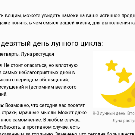
ть вещим, можете увидеть намёки на ваше истинное предн
даже понять, в чем смысл вашей жизни, для выполнения к
- девятый день лунного цикла:
 четверть, Луна растущая
я
: Не стоит опасаться, но вплотную
з самых неблагоприятных дней в
вязан с периодом обольщений,
искушений и (вспомним великого
ий.
ть
: Возможно, что сегодня вас посетят
 страхи, мрачные мысли. Может даже
9-й лунный день. Вто
нное самомнение. В любом случае,
Луна раст
избежать, в противном случае, есть
аказанным за гордыню. Замечено, что сегодня большинст