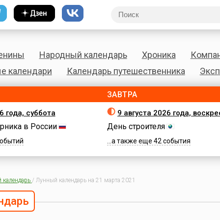
енины
Народный календарь
Хроника
Компа
е календари
Календарь путешественника
Эксп
ЗАВТРА
6 года, суббота
9 августа 2026 года, воскр
рника в России
День строителя
 событий
...а также еще 42 события
 календарь
/
Лунный календарь на 21 марта 2021
ндарь