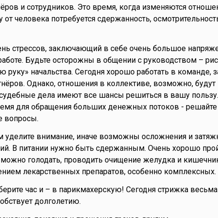
ёров и сотрудников. Это время, когда изменяются отноше
у от человека потребуется сдержанность, осмотрительност
ень стрессов, заключающий в себе очень большое напряже
работе. Будьте осторожны в общении с руководством – рис
ую руку» начальства. Сегодня хорошо работать в команде, 
нёров. Однако, отношения в коллективе, возможно, будут
 судебные дела имеют все шансы решиться в вашу пользу.
ремя для обращения больших денежных потоков - решайте
 вопросы.
ям уделите внимание, иначе возможны осложнения и затяж
ий. В питании нужно быть сдержанным. Очень хорошо про
, можно голодать, проводить очищение желудка и кишечни
ением лекарственных препаратов, особенно комплексных.
берите час и – в парикмахерскую! Сегодня стрижка весьма
собствует долголетию.