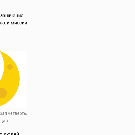
азначение.
акой миссии
рая четверть,
ущая
во людей