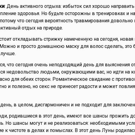
ки
: День активного отдыха: избыток сил хорошо направить
пление здоровья. Но будьте осторожны в тренировках и н
 потому что сегодня вероятность травмирования довольно 
ктивный отдых на природе.
 стоит откладывать стрижку намеченную на сегодня, новая
. Можно и просто домашнюю маску для волос сделать, это 
 лучше.
тся, что сегодня очень неподходящий день для выяснения о
ся недовольство людьми, окружающими вас, но идти на к
пасно для обеих сторон. Романтическое свидание с проти
но и полезно, но секс не принесет радости и может повлия
о день, в целом, дисгармоничен и не подходит для заключен
юди, родившиеся в этот день, имеют все шансы прожить д
ь. Но шансы могут и не реализоваться: необходимыми ус
е к чистоте в делах и помыслах. В этот день Луны родила