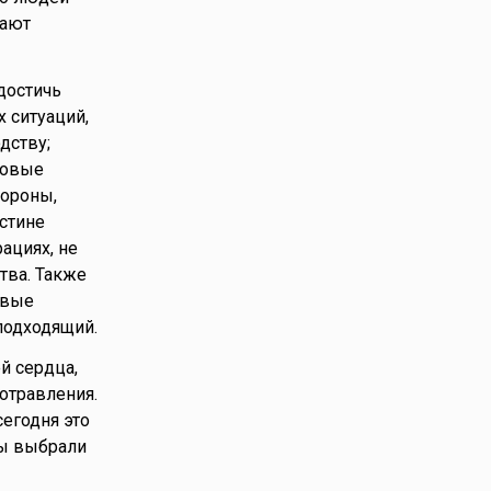
вают
 достичь
 ситуаций,
дству;
новые
тороны,
стине
ациях, не
тва. Также
овые
подходящий.
й сердца,
 отравления.
сегодня это
вы выбрали