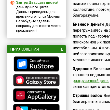
Завтра
Двадцать шестой
планам новых партн
день лунного цикла.
коллективе, поэтом
Данные приведены для
благоразумие.
временного пояса Москвы.
Не забудьте сделать
Бизнес и деньги
: Д
поправку для своего места
перегружайтесь на 
проживания!
попасть под «горяч
поиском новых парт
нестабильны. А вот
ПРИЛОЖЕНИЯ
неблагоприятное в
мелкие финансовые
Здоровье
: Болезн
характер недомоган
разгрузочный день
заняться приготовл
Стрижка волос
: Вы
благоприятна и спо