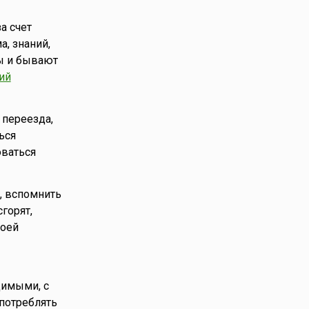
а счет
, знаний,
ы и бывают
ий
 переезда,
ься
оваться
, вспомнить
горят,
воей
димыми, с
употреблять