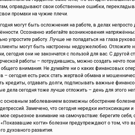
там, оправдывают свои собственные ошибки, переклады
 свои промахи на чужие плечи.
егодня могут быть осложнения на работе, в делах непросто
ённости. Осознанно избегайте возникновения напряжённых
но упростите работу. Лучше не попадаться на глаза руково
 клиенты могут быть настроены недружелюбно. Отложите 
и, сегодня они не закончатся с пользой для вас. С другой с
рческой работы – потрудившись, можно создать нечто пои
 общего внимания. Не думайте ни о каких финансовых опер
в – сегодня есть риск стать жертвой обмана и мошенничес
ть кредиты, отдавать долги, подписывать важные финанс
е дела сегодня тоже лучше отложить – день для этого не
й с основным заболеванием возможны обострение болезне
депрессий. Замечено, что сегодня нередки интоксикации и
амое серьезное внимание на самочувствие: берегите себя, 
 «Показавшие когти» болезни предупреждают о том, что 
го духовного развития.