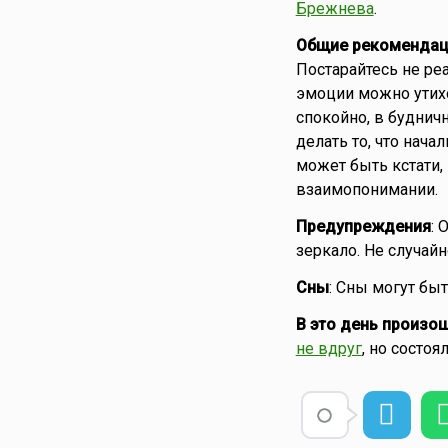
Брежнева
.
Общие рекомендац
Постарайтесь не р
эмоции можно утих
спокойно, в будничн
делать то, что нач
может быть кстати,
взаимопонимании.
Предупреждения
: 
зеркало. Не случайн
Сны
: Сны могут бы
В это день произо
не вдруг
, но состоя