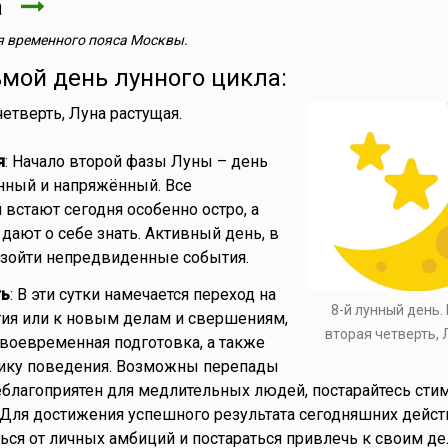
та
 временного пояса Москвы.
ьмой день лунного цикла:
 четверть, Луна растущая.
я
: Начало второй фазы Луны – день
нный и напряжённый. Все
встают сегодня особенно остро, а
ают о себе знать. Активный день, в
изойти непредвиденные события.
ть
: В эти сутки намечается переход на
8-й лунный день.
ия или к новым делам и свершениям,
вторая четверть, 
своевременная подготовка, а также
тику поведения. Возможны перепады
еблагоприятен для медлительных людей, постарайтесь сти
. Для достижения успешного результата сегодняшних дейст
ься от личных амбиций и постараться привлечь к своим де