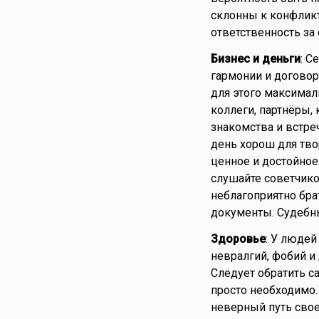
склонны к конфлик
ответственность за
Бизнес и деньги
: С
гармонии и договор
для этого максималь
коллеги, партнёры,
знакомства и встреч
день хорош для тво
ценное и достойное
слушайте советчико
неблагоприятно бра
документы. Судебны
Здоровье
: У люде
невралгий, фобий и 
Следует обратить с
просто необходимо.
неверный путь свое