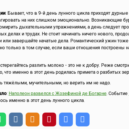
ии
: Бывает, что в 9-й день лунного цикла приходят дурные 
еагировать на них слишком эмоционально. Возникающие б
омирить дыхательными упражнениями, а день следует про
ых делах и трудах. Не стоит начинать ничего нового, прод
али или завершайте начатые дела. Романтический ужин тоже
 но только в том случае, если ваши отношения построены н
Остерегайтесь разлить молоко - это не к добру. Реже смотр
о, что именно в этот день родилась примета о разбитых зе
ть тяжёлыми, мучительными, но верить им не надо.
шло
:
Наполеон развелся с Жозефиной де Богарне
. Событие
лось именно в этот день лунного цикла.