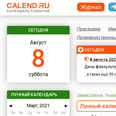
Журнал
Праздники
Им
СЕГОДНЯ
Производственны
Август
8
СЕГОДНЯ
8 августа 202
День физкульту
суббота
...а также еще 39
ЛУННЫЙ КАЛЕНДАРЬ
Главная страница
/
Лунный
Март, 2021
Лунный кале
◀
▶
Пн
Вт
Ср
Чт
Пт
Сб
Вс