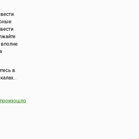
вести.
урные
вести
олжайте
 вполне
а
итесь в
ркалах…
произошло