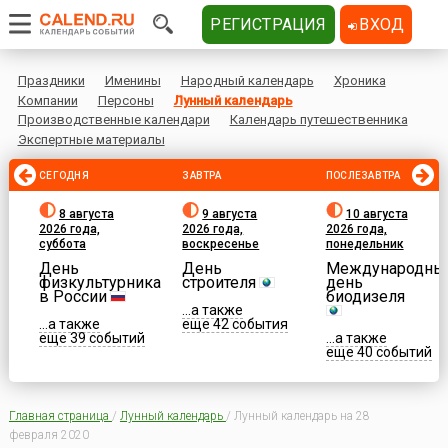
РЕГИСТРАЦИЯ
ВХОД
Праздники
Именины
Народный календарь
Хроника
Компании
Персоны
Лунный календарь
Производственные календари
Календарь путешественника
Экспертные материалы
СЕГОДНЯ
ЗАВТРА
ПОСЛЕЗАВТРА
8 августа
9 августа
10 августа
2026 года,
2026 года,
2026 года,
суббота
воскресенье
понедельник
День
День
Международны
физкультурника
строителя
день
в России
биодизеля
...а также
...а также
еще 42 события
еще 39 событий
...а также
еще 40 событий
Главная страница
/
Лунный календарь
/
Лунный календарь на 28
февраля 2020