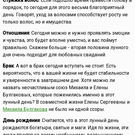
Стрижка волос
: Если подошло время привести голову в
порядок, то сегодня для этого весьма благоприятный
день. Говорят, уход за волосами способствует росту не
только волос, но и имущества.
Отношения
: Сегодня можно и нужно проявлять эмоции
и чувства, это будет вполне уместно, и вас поймут
правильно. Скажем больше - вторая половина лунного
дня очень подходит для любовных свиданий.
Брак
: А вот в брак сегодня вступать не стоит. Есть
вероятность, что в вашей жизни не будет стабильности
и уверенности в завтрашнем дне. Хотя можно ли
назвать несчастливым союз Михаила и Елены
Булгаковых, которые поженились именно в этот
лунный день? В совместной жизни Елены Сергеевны и
Михаила Булгакова
не было ни одной ссоры.
День рождения
: Считается, что в этот лунный день
рождаются богатыри, святые и маги. Идя по жизни, эти
люди тянутся ко всему необычному, возвышенному,