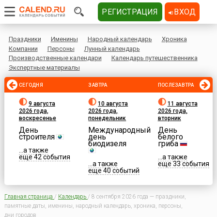
РЕГИСТРАЦИЯ
ВХОД
Праздники
Именины
Народный календарь
Хроника
Компании
Персоны
Лунный календарь
Производственные календари
Календарь путешественника
Экспертные материалы
СЕГОДНЯ
ЗАВТРА
ПОСЛЕЗАВТРА
9 августа
10 августа
11 августа
2026 года,
2026 года,
2026 года,
воскресенье
понедельник
вторник
День
Международный
День
строителя
день
белого
биодизеля
гриба
...а также
еще 42 события
...а также
...а также
еще 33 события
еще 40 событий
Главная страница
/
Календарь
/
8 сентября 2026 года — праздники,
памятные даты, именины, народный календарь, хроника, персоны,
дни городов