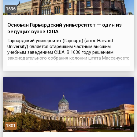
1636
Основан Гарвардский университет — один из
ведущих вузов США
Гарвардский университет (Гарвард) (англ. Harvard
University) является старейшим частным высшим
учебным заведением США. В 1636 году решением
законодательного собрания колонии штата Массачусетс
в городе Кембридже вблизи Бостона был основан
колледж. В 1639 году колледжу было дано имя его
первого благотворителя и министра Джона Гарварда
(1607-1638), завещавшего новому колледжу половину
своего имущ...
1801