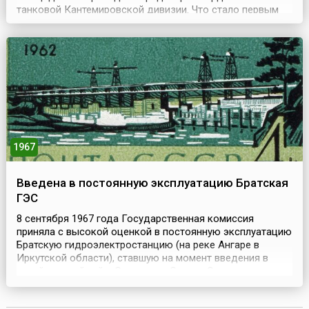
танковой Кантемировской дивизии. Что стало первым
официальным празднованием Дня танкиста. История
российских бронетанковых войск уходит корнями в
начало 20 века. После того, как в годы Первой мировой
войны на полях сражений появились первые английские
т...
1967
Введена в постоянную эксплуатацию Братская
ГЭС
8 сентября 1967 года Государственная комиссия
приняла с высокой оценкой в постоянную эксплуатацию
Братскую гидроэлектростанцию (на реке Ангаре в
Иркутской области), ставшую на момент введения в
строй крупнейшей в Советском Союзе. Статус
крупнейшей в мире она сохраняла до 1971 года. В наши
дни мощности Братской ГЭС обеспечивают ей третье