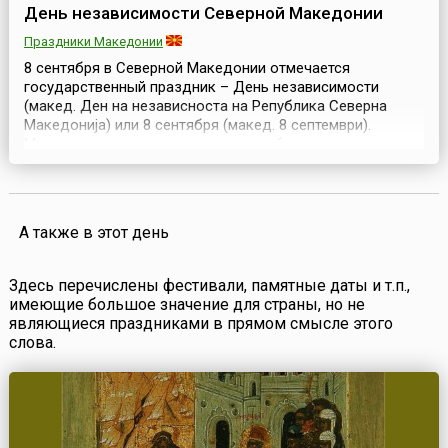
День независимости Северной Македонии
Праздники Македонии
8 сентября в Северной Македонии отмечается
государственный праздник – День независимости
(макед. Ден на независноста на Република Северна
Македонија) или 8 сентября (макед. 8 септември).
Македония – одно из государств, образовавшихся в
результате распада Югославии.Декларация
независимости Республики была принята первым
многопартийным парламентом страны 25 января 1991
года. Также па...
А также в этот день
Здесь перечислены фестивали, памятные даты и т.п.,
имеющие большое значение для страны, но не
являющиеся праздниками в прямом смысле этого
слова.