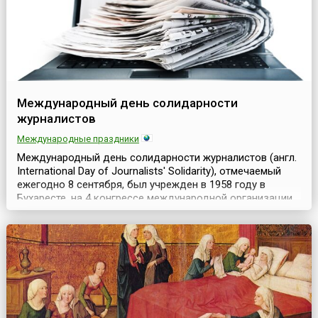
Международный день солидарности
журналистов
Международные праздники
Международный день солидарности журналистов (англ.
International Day of Journalists' Solidarity), отмечаемый
ежегодно 8 сентября, был учрежден в 1958 году в
Бухаресте, на 4 конгрессе международной организации
журналистов. По замыслу депутатов конгресса, в этот
день журналисты всех стран и изданий должны
демонстрировать миру свою сплоченность, особенно в
деле защиты своих прав.Основанием для вы...