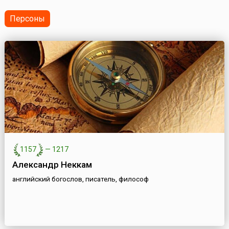
место среди всех ГЭС в России. По этому показателю
она ус...
Персоны
1157
—
1217
Александр Неккам
английский богослов, писатель, философ