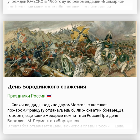
учрежден ЮНЕСКО в 1966 году по рекомендации «Всемирной
конференции министров образования по ликвидации
неграмотности», состоявшейся в Тегеране в сентябре 1965
года, с целью напомнить о важности грамотности в жизни
людей...
День Бородинского сражения
Праздники России
— Скажи-ка, дядя, ведь не даромМосква, спаленная
пожаром,Французу отдана?Ведь были ж схватки боевые,Да,
говорят, еще какие!Недаром помнит вся РоссияПро день
Бородина!М. Лермонтов «Бородино»
8 сентября отмечается День воинской славы России — День
Бородинского сражения русской армии под командованием
М.И. Кутузова с французской армией (1812 год). Он учрежден