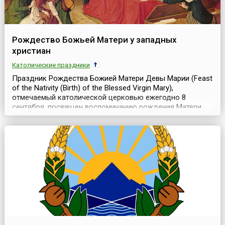
Рождество Божьей Матери у западных
христиан
Католические праздники
Праздник Рождества Божией Матери Девы Марии (Feast
of the Nativity (Birth) of the Blessed Virgin Mary),
отмечаемый католической церковью ежегодно 8
сентября, посвящен воспоминанию рождения Матери
Иисуса Христа — Пресвятой Девы Марии.В Новом
Завете содержится крайне мало сведений о жизни
Богородицы и событие, отмечаемое в этот день,
зафиксировано только в церковном предании.В
предании сообщ...