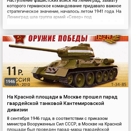
Наступление фашистских войск на Ленинград, захвату
которого германское командование придавало важное
стратегическое значение, началось летом 1941 года. На
Ленинград шла группа армий «Север» под
командованием генерал-фельдмаршала фон Лееба. В
августе тяжелые бои шли уже на подступах к городу,
немецкие войска перерезали железные дороги,
связывавшие Ленинград со страной. 8 сентября 1941
года нача...
1946
На Красной площади в Москве прошел парад
гвардейской танковой Кантемировской
дивизии
8 сентября 1946 года, в соответствии с приказом
министра Вооруженных Сил СССР, в Москве на Красной
площади был проведен парад-марш гвардейской