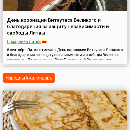
День коронации Витаутаса Великого и
благодарения за защиту независимости и
свободы Литвы
Праздники Литвы
8 сентября Литва отмечает День коронации Витаутаса Великого
и благодарения за защиту независимости и свободы Великого
княжества Литовского от Речи Посполитой.Витаутас, или
Витовт (лит. Vytautas, 1350—1430), с 1392 года великий князь
Литвы, сын Кейстута. После унии Литвы с Польшей 1385 года
Витаутас (Витовт), опираясь на литовских и русских бояр,
Народный календарь
живших в русских областях Литвы, боролся за неза...