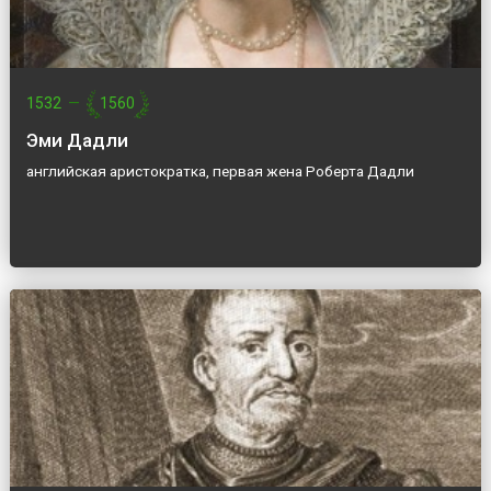
1532
—
1560
Эми Дадли
английская аристократка, первая жена Роберта Дадли