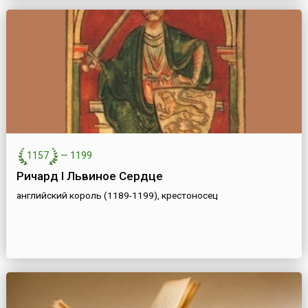
1157
—
1199
Ричард I Львиное Сердце
английский король (1189-1199), крестоносец