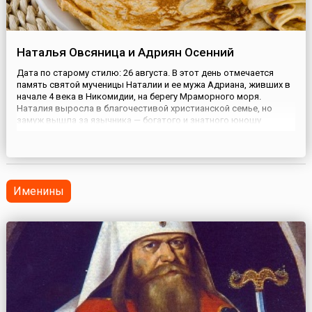
Наталья Овсяница и Адриян Осенний
Дата по старому стилю: 26 августа. В этот день отмечается
память святой мученицы Наталии и ее мужа Адриана, живших в
начале 4 века в Никомидии, на берегу Мраморного моря.
Наталия выросла в благочестивой христианской семье, но
замуж вышла за язычника — богатого и знатного юношу
Адриана. Супруги прожили вместе чуть больше года, когда
начались гонения на христиан.В Никомидию прибыл император
Макс...
Именины