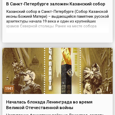
В Санкт-Петербурге заложен Казанский собор
Казанский собор в Санкт-Петербурге (Собор Казанской
иконы Божией Матери) – выдающийся памятник русской
архитектуры начала 19 века и один из крупнейших
храмов Северной столицы. Ранее на месте собора
стояла небольшая каменная церковь Рождества
Пресвятой Богородицы, куда в 1737 году был перенесён
чтимый образ Казанской иконы Божией Матери. Это
был первый православный храм на Невском проспекте. ...
1941
Началась блокада Ленинграда во время
Великой Отечественной войны