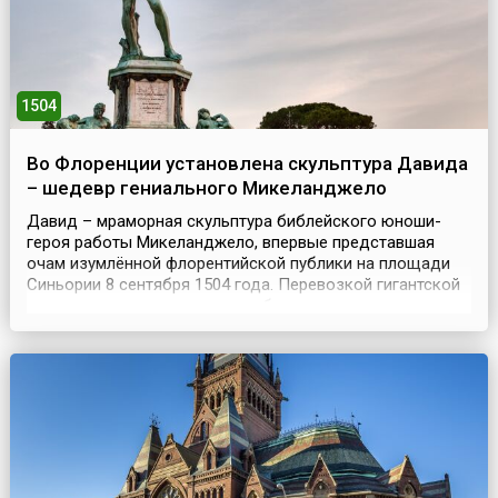
1504
Во Флоренции установлена скульптура Давида
– шедевр гениального Микеланджело
Давид – мраморная скульптура библейского юноши-
героя работы Микеланджело, впервые представшая
очам изумлённой флорентийской публики на площади
Синьории 8 сентября 1504 года. Перевозкой гигантской
статуи на место установки, выбранное ее создателем,
руководил Леонардо да Винчи. Скульптура была
заказана мастеру в 1501 году гильдией торговцев
шерстью. Мастер работал над ней 2 года. Статуя
высотой ...