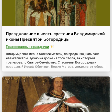
Празднование в честь сретения Владимирской
иконы Пресвятой Богородицы
Православные праздники
Владимирская икона Божией матери, по преданию, написана
евангелистом Лукою на доске из того стола, за которым
трапезовало Святое Семейство: Спаситель, Богородица и
праведный Иосиф Обручник. Божия Матерь, увидев этот образ,
произнесла: «Отныне ублажат Меня все роды. Благодать
Рождшегося от Меня и Моя с этой иконой да будет».В Россию
икона принесена из Византии в начале 12 века, как подарок
Юрию...