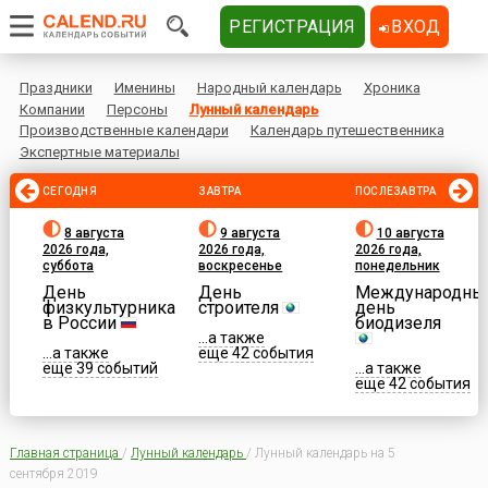
РЕГИСТРАЦИЯ
ВХОД
Праздники
Именины
Народный календарь
Хроника
Компании
Персоны
Лунный календарь
Производственные календари
Календарь путешественника
Экспертные материалы
СЕГОДНЯ
ЗАВТРА
ПОСЛЕЗАВТРА
8 августа
9 августа
10 августа
2026 года,
2026 года,
2026 года,
суббота
воскресенье
понедельник
День
День
Международны
физкультурника
строителя
день
в России
биодизеля
...а также
...а также
еще 42 события
еще 39 событий
...а также
еще 42 события
Главная страница
/
Лунный календарь
/
Лунный календарь на 5
сентября 2019