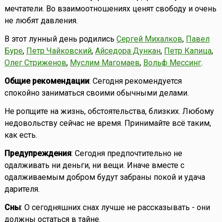
мечтатели. Во взаимоотношениях ценят свободу и очень
не любят давления.
В этот лунный день родились
Сергей Михалков
,
Павел
Буре
,
Петр Чайковский
,
Айседора Дункан
,
Петр Капица
,
Олег Стриженов
,
Муслим Магомаев
,
Вольф Мессинг
.
Общие рекомендации
: Сегодня рекомендуется
спокойно заниматься своими обычными делами.
Не ропщите на жизнь, обстоятельства, близких. Любому
недовольству сейчас не время. Принимайте всё таким,
как есть.
Предупреждения
: Сегодня предпочтительно не
одалживать ни деньги, ни вещи. Иначе вместе с
одалживаемым добром будут забраны покой и удача
дарителя.
Сны
: О сегодняшних снах лучше не рассказывать - они
должны остаться в тайне.