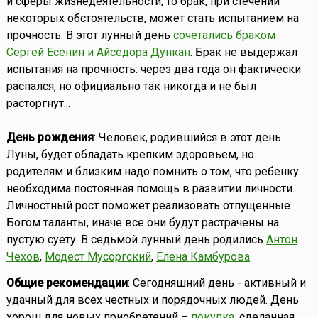
и сферы жизнедеятельности, то брак, при стечении
некоторых обстоятельств, может стать испытанием на
прочность. В этот лунный день
сочетались браком
Сергей Есенин и Айседора Дункан
. Брак не выдержал
испытания на прочность: через два года он фактически
распался, но официально так никогда и не был
расторгнут...
День рождения
: Человек, родившийся в этот день
Луны, будет обладать крепким здоровьем, но
родителям и близким надо помнить о том, что ребенку
необходима постоянная помощь в развитии личности.
Личностный рост поможет реализовать отпущенные
Богом таланты, иначе все они будут растрачены на
пустую суету. В седьмой лунный день родились
Антон
Чехов
,
Модест Мусоргский
,
Елена Камбурова
.
Общие рекомендации
: Сегодняшний день - активный и
удачный для всех честных и порядочных людей. День
хорош для новых приобретений –
покупка
, сделанная