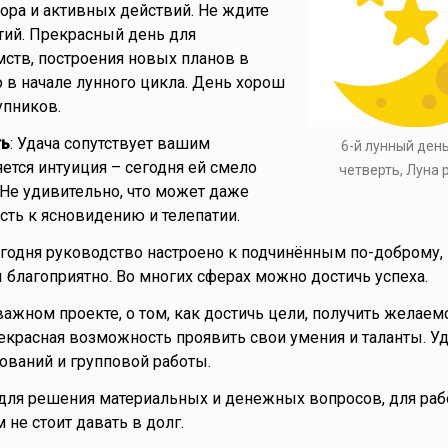
пора и активных действий. Не ждите
ий. Прекрасный день для
ств, построения новых планов в
 в начале лунного цикла. День хорош
упников.
ть
: Удача сопутствует вашим
6-й лунный ден
яется интуиция – сегодня ей смело
четверть, Луна
Не удивительно, что может даже
сть к ясновидению и телепатии.
егодня руководство настроено к подчинённым по-доброму,
благоприятно. Во многих сферах можно достичь успеха.
ажном проекте, о том, как достичь цели, получить желаем
екрасная возможность проявить свои умения и таланты. У
ований и групповой работы.
для решения материальных и денежных вопросов, для раб
м не стоит давать в долг.