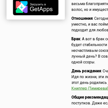
весьма благоприятн
волос, но и имущест
Отношения
: Сегодн
уместно, и вас пой
подходит для любо
Брак
: А вот в брак 
будет стабильности
несчастливым союз
лунный день? В со
одной ссоры.
День рождения
: С
Идя по жизни, эти 
этот день родились
Книппер (Тимирева
Общие рекомендац
поступков. Даже ес