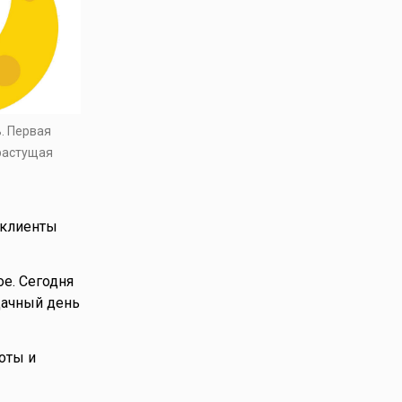
ь. Первая
 растущая
 клиенты
ое. Сегодня
дачный день
оты и