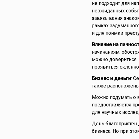
не подходит для на
неожиданных событ
завязывания знаком
рамках задуманного
и для поимки прест
Влияние на личнос
начинаниям, обостр
можно довериться. 
проявиться склонно
Бизнес и деньги
: С
также расположены 
Можно подумать о в
предоставляется пр
для научных исслед
День благоприятен 
бизнеса. Но при это