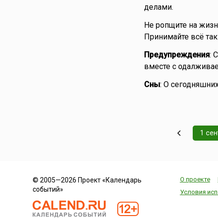
делами.
Не ропщите на жизн
Принимайте всё таки
Предупреждения
: 
вместе с одалживае
Сны
: О сегодняшних
1 се
О проекте
© 2005—2026 Проект «Календарь
событий»
Условия исп