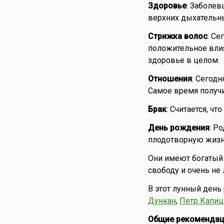
Здоровье
: Заболев
верхних дыхательны
Стрижка волос
: Се
положительное влия
здоровье в целом.
Отношения
: Сегод
Самое время получи
Брак
: Считается, ч
День рождения
: Р
плодотворную жизнь
Они имеют богатый 
свободу и очень не
В этот лунный день
Дункан
,
Петр Капиц
Общие рекомендац