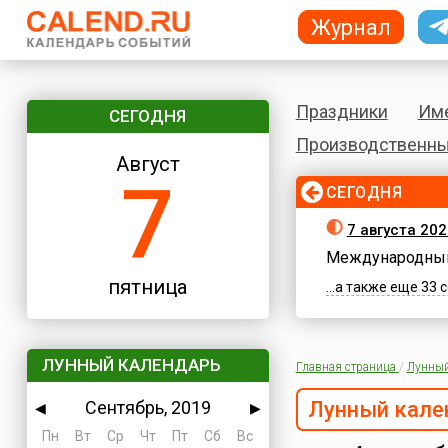
Журнал
Праздники
Им
СЕГОДНЯ
Производственны
Август
7
СЕГОДНЯ
7 августа 202
Международный
пятница
...а также еще 33
ЛУННЫЙ КАЛЕНДАРЬ
Главная страница
/
Лунный
Сентябрь, 2019
Лунный кале
◀
▶
Пн
Вт
Ср
Чт
Пт
Сб
Вс