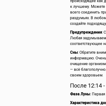
происходящее как да
к лучшему. Можете 
всего соединить пр
раздумьях. В любом
создайте подходящ
Предупреждения
: 
Любая задумываемая
соответствующее на
Сны
: Обратите вни
информацию. Очень х
очищение организма
— всё благополучно
своим здоровьем.
После 12:14 
Фаза Луны
: Первая
Характеристика дн