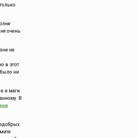
 только
полне
дня очень
изни не
о в этот
было ни
е и маги.
анному. В
нна
недобрых
имите