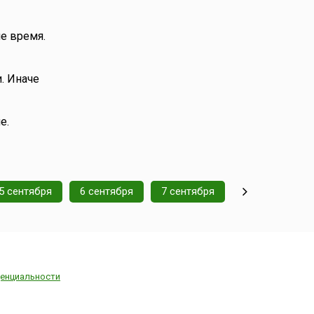
е время.
. Иначе
е.
5 сентября
6 сентября
7 сентября
енциальности