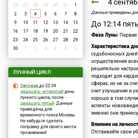
4 сентя
26
27
28
29
30
31
1
Данные приведены для
2
3
4
5
6
7
8
До 12:14 пят
9
10
11
12
13
14
15
16
17
18
19
20
21
22
Фаза Луны
: Первая
23
24
25
26
27
28
29
Характеристика дн
30
1
2
3
4
5
6
судьбоносных дней 
осуществления всех
решительно настрое
ЛУННЫЙ ЦИКЛ
подходит для кард
сферах, но не за сч
Сегодня
до 22:34
счет улучшения и у
двадцать четвертый
день
лунного цикла, после -
хорошо в том случа
двадцать пятый
. Данные
аспекты нововведен
приведены для
именно они принесу
временного пояса Москвы.
Не забудьте сделать
Влияние на личнос
поправку для своего места
Отстаивайте свои уб
проживания!