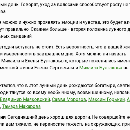
ый день. Говорят, уход за волосами способствует росту не
ва.
я можно и нужно проявлять эмоции и чувства, это будет в
мут правильно. Скажем больше - вторая половина лунного 
вных свиданий.
сегодня вступать не стоит. Есть вероятность, что в вашей ж
 и уверенности в завтрашнем дне. Хотя можно ли назвать
 Михаила и Елены Булгаковых, которые поженились именн
вместной жизни Елены Сергеевны и
Михаила Булгакова
не 
читается, что в этот лунный день рождаются богатыри, святы
люди тянутся ко всему необычному, возвышенному, непозн
Владимир Маяковский
,
Савва Морозов
,
Максим Горький
,
А
)
,
Тамара Макарова
.
ии
: Сегодняшний день хорош для дороги. Не совершайте 
ли вам тяжело, не переносите тяжесть на окружающих, пр