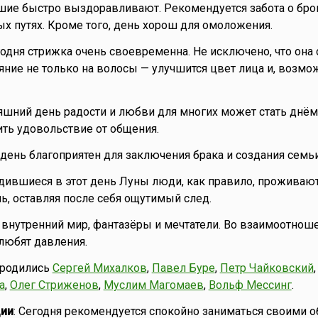
шие быстро выздоравливают. Рекомендуется забота о брон
х путях. Кроме того, день хорош для омоложения.
годня стрижка очень своевременна. Не исключено, что она
ние не только на волосы — улучшится цвет лица и, возмо
няшний день радости и любви для многих может стать днём 
ть удовольствие от общения.
то день благоприятен для заключения брака и создания семьи
одившиеся в этот день Луны люди, как правило, проживаю
, оставляя после себя ощутимый след.
внутренний мир, фантазёры и мечтатели. Во взаимоотнош
 любят давления.
 родились
Сергей Михалков
,
Павел Буре
,
Петр Чайковский
а
,
Олег Стриженов
,
Муслим Магомаев
,
Вольф Мессинг
.
ии
: Сегодня рекомендуется спокойно заниматься своими