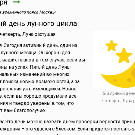
бря
 временного пояса Москвы.
ый день лунного цикла:
 четверть, Луна растущая.
я
: Сегодня активный день, один из
лунного месяца. Он хорош для
 ваших планов в том случае, если вы
ны на успех. Пятый день Луны
инальных изменений во многих
ет поиска новых возможностей, а за
крепления уже имеющихся. Новое
5-й лунный ден
е, если вы хорошо продумали все
четверть, Луна
ия и твердо уверены в том, что
т вам благополучие.
ть
: Это день можно назвать днем проверки верности прин
еждения – это удастся с блеском. Если придётся постоять з