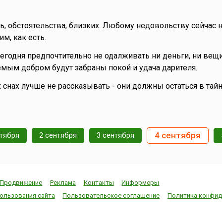
ь, обстоятельства, близких. Любому недовольству сейчас н
м, как есть.
Сегодня предпочтительно не одалживать ни деньги, ни вещи
мым добром будут забраны покой и удача дарителя.
 снах лучше не рассказывать - они должны остаться в тайн
4 сентября
нтября
2 сентября
3 сентября
Продвижение
Реклама
Контакты
Информеры
ользования сайта
Пользовательское соглашение
Политика конфид