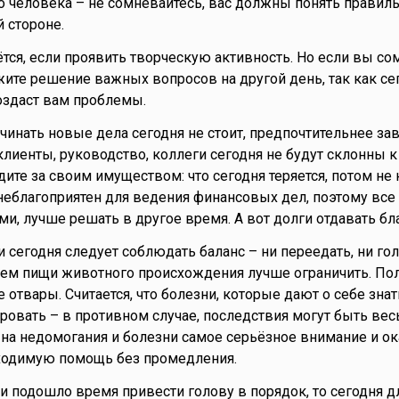
о человека – не сомневайтесь, вас должны понять правиль
 стороне.
ётся, если проявить творческую активность. Но если вы с
ожите решение важных вопросов на другой день, так как с
оздаст вам проблемы.
ачинать новые дела сегодня не стоит, предпочтительнее з
клиенты, руководство, коллеги сегодня не будут склонны к
ите за своим имуществом: что сегодня теряется, потом не 
 неблагоприятен для ведения финансовых дел, поэтому все
ми, лучше решать в другое время. А вот долги отдавать бл
ии сегодня следует соблюдать баланс – ни переедать, ни го
ием пищи животного происхождения лучше ограничить. По
отвары. Считается, что болезни, которые дают о себе знат
ировать – в противном случае, последствия могут быть ве
 на недомогания и болезни самое серьёзное внимание и о
одимую помощь без промедления.
ли подошло время привести голову в порядок, то сегодня д