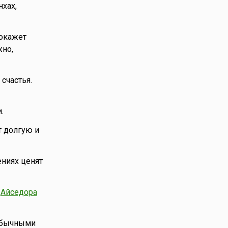
хах,
 окажет
жно,
счастья.
.
т долгую и
ениях ценят
,
Айседора
 обычными