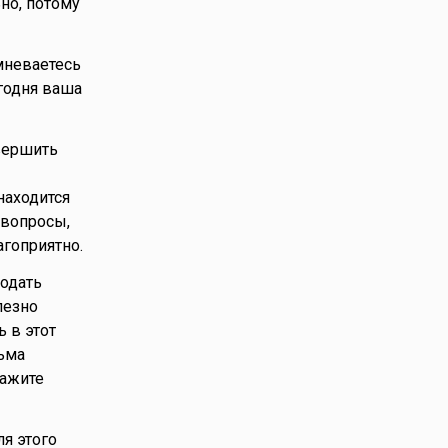
но, потому
омневаетесь
егодня ваша
авершить
находится
 вопросы,
агоприятно.
лодать
лезно
ь в этот
сьма
кажите
ля этого