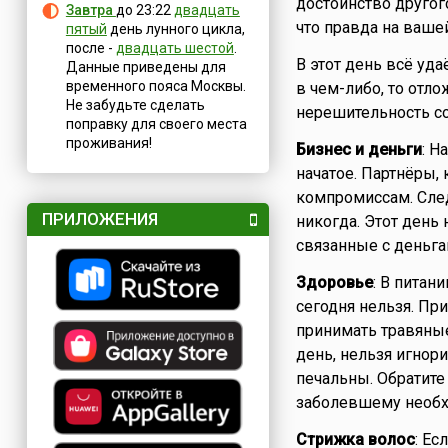
достоинство другог
Завтра
до 23:22
двадцать
что правда на вашей
пятый
день лунного цикла,
после -
двадцать шестой
.
В этот день всё уда
Данные приведены для
временного пояса Москвы.
в чем-либо, то отл
Не забудьте сделать
нерешительность с
поправку для своего места
проживания!
Бизнес и деньги
: Н
начатое. Партнёры, 
компромиссам. След
ПРИЛОЖЕНИЯ
никогда. Этот день
связанные с деньга
Здоровье
: В питан
сегодня нельзя. Пр
принимать травяные 
день, нельзя игнор
печальны. Обратите
заболевшему необх
Стрижка волос
: Ес