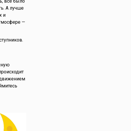
ь, все было
ь. А лучше
х и
атмосфере —
ступников.
есную
 происходит
, движением
аймитесь