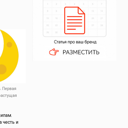
ь. Первая
 растущая
ципам.
а честь и