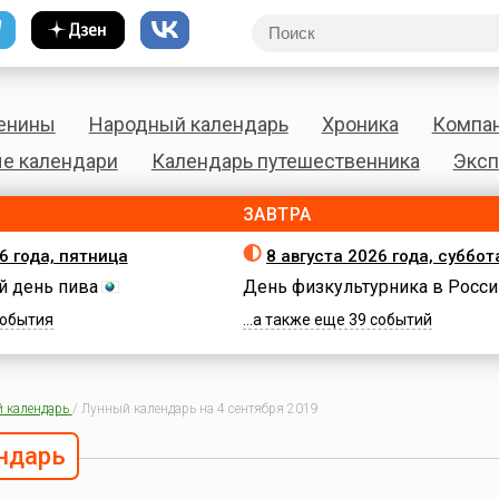
енины
Народный календарь
Хроника
Компа
е календари
Календарь путешественника
Эксп
ЗАВТРА
6 года, пятница
8 августа 2026 года, суббот
 день пива
День физкультурника в Росси
 события
...а также еще 39 событий
 календарь
/
Лунный календарь на 4 сентября 2019
ндарь