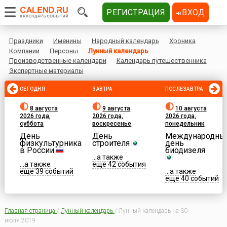
РЕГИСТРАЦИЯ
ВХОД
Праздники
Именины
Народный календарь
Хроника
Компании
Персоны
Лунный календарь
Производственные календари
Календарь путешественника
Экспертные материалы
СЕГОДНЯ
ЗАВТРА
ПОСЛЕЗАВТРА
8 августа
9 августа
10 августа
2026 года,
2026 года,
2026 года,
суббота
воскресенье
понедельник
День
День
Международны
физкультурника
строителя
день
в России
биодизеля
...а также
...а также
еще 42 события
еще 39 событий
...а также
еще 40 событий
Главная страница
/
Лунный календарь
/
Лунный календарь на 30
июля 2019