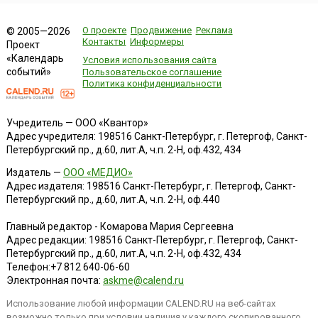
О проекте
Продвижение
Реклама
© 2005—2026
Контакты
Информеры
Проект
«Календарь
Условия использования сайта
событий»
Пользовательское соглашение
Политика конфиденциальности
Учредитель — ООО «Квантор»
Адрес учредителя: 198516 Санкт-Петербург, г. Петергоф, Санкт-
Петербургский пр., д.60, лит.А, ч.п. 2-Н, оф.432, 434
Издатель —
ООО «МЕДИО»
Адрес издателя: 198516 Санкт-Петербург, г. Петергоф, Санкт-
Петербургский пр., д.60, лит.А, ч.п. 2-Н, оф.440
Главный редактор - Комарова Мария Сергеевна
Адрес редакции:
198516
Санкт-Петербург, г. Петергоф
,
Санкт-
Петербургский пр., д.60, лит.А, ч.п. 2-Н, оф.432, 434
Телефон:
+7 812 640-06-60
Электронная почта:
askme@calend.ru
Использование любой информации CALEND.RU на веб-сайтах
возможно только при условии наличия у каждого скопированного