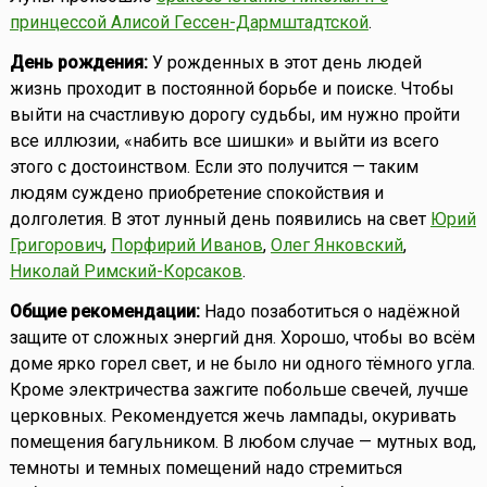
принцессой Алисой Гессен-Дармштадтской
.
День рождения:
У рожденных в этот день людей
жизнь проходит в постоянной борьбе и поиске. Чтобы
выйти на счастливую дорогу судьбы, им нужно пройти
все иллюзии, «набить все шишки» и выйти из всего
этого с достоинством. Если это получится — таким
людям суждено приобретение спокойствия и
долголетия. В этот лунный день появились на свет
Юрий
Григорович
,
Порфирий Иванов
,
Олег Янковский
,
Николай Римский-Корсаков
.
Общие рекомендации:
Надо позаботиться о надёжной
защите от сложных энергий дня. Хорошо, чтобы во всём
доме ярко горел свет, и не было ни одного тёмного угла.
Кроме электричества зажгите побольше свечей, лучше
церковных. Рекомендуется жечь лампады, окуривать
помещения багульником. В любом случае — мутных вод,
темноты и темных помещений надо стремиться