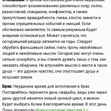
способствует возникновению различных ссор, склок,
разногласий, скандалов, конфликтов, а также
присутствию враждебности, гнева, злости, зависти и
прочих отрицательных событий и эмоций. Если
обстановка накаляется, то самым разумным будет
вовремя остановиться. Может случиться, что
сегодняшний раздор затянется на годы. Следует
обрубать фальшивые связи, гнать прочь назойливых
людей и назойливые мысли. Сегодня вас могут очень
сильно оскорбить, и вы станете думать лишь о том, как
наказать обидчика. Не впускайте мысли о мести в свою
душу — это дурное чувство, оно опустошает душу и
иссушает разум.
Брак:
Неудачное время для вступления в брак.
Постарайтесь перенести день свадьбы, ведь уже через
день-другой начнется новый лунный цикл, и можно
будет выбрать более благоприятное время. В этот день
Луны произошло
бракосочетание Николая II с