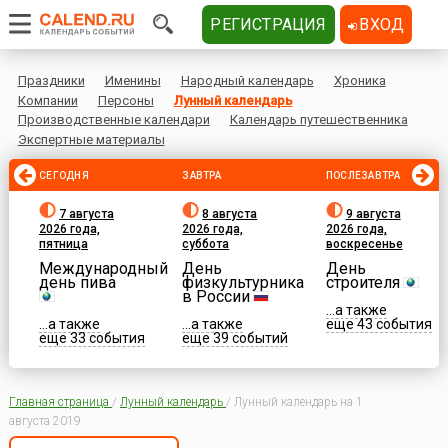
РЕГИСТРАЦИЯ
ВХОД
Праздники
Именины
Народный календарь
Хроника
Компании
Персоны
Лунный календарь
Производственные календари
Календарь путешественника
Экспертные материалы
СЕГОДНЯ
ЗАВТРА
ПОСЛЕЗАВТРА
7 августа
8 августа
9 августа
2026 года,
2026 года,
2026 года,
пятница
суббота
воскресенье
Международный
День
День
день пива
физкультурника
строителя
в России
...а также
...а также
...а также
еще 43 события
еще 33 события
еще 39 событий
Главная страница
/
Лунный календарь
/
Лунный календарь на 1
августа 2019