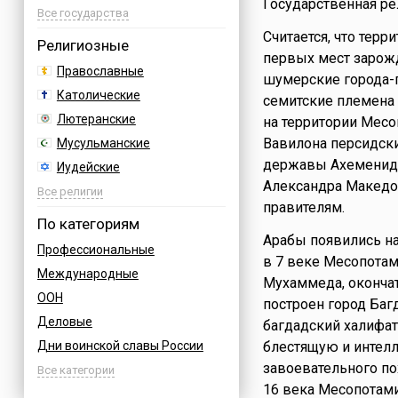
Государственная ре
Австрия
Все государства
Считается, что терр
Азербайджан
Религиозные
первых мест зарожд
Албания
Православные
шумерские города-г
Аргентина
Католические
семитские племена
Армения
Лютеранские
на территории Месо
Афганистан
Вавилона персидск
Мусульманские
Багамы
державы Ахеменидов
Иудейские
Бахрейн
Александра Македон
Буддийские
Все религии
Бельгия
правителям.
Индуизм
По категориям
Болгария
Бахаи
Арабы появились на
Профессиональные
Босния
в 7 веке Месопота
Зороастризм
Международные
Бразилия
Мухаммеда, окончат
Славянские
ООН
Великобритания
построен город Баг
Языческие
Деловые
Венгрия
багдадский халифат
Дни воинской славы России
блестящую и интелл
Вьетнам
завоевательного по
Армейские
Все категории
Германия
16 века Месопотами
Величественные
Греция