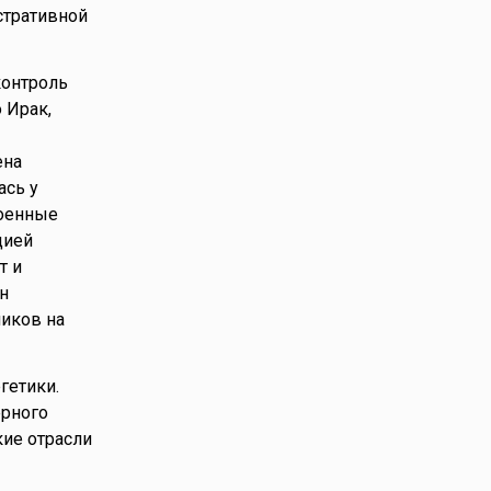
стративной
контроль
 Ирак,
ена
ась у
военные
цией
т и
н
ников на
гетики.
ёрного
кие отрасли