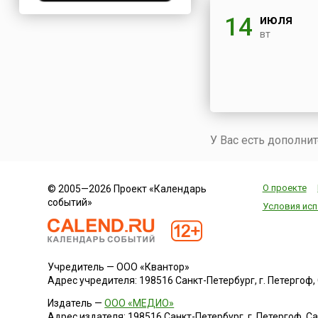
Нигерия
июля
14
Нидерланды
вт
Новая Зеландия
Норвегия
ОАЭ
Оман
Пакистан
У Вас есть дополни
Палестина
Панама
Перу
О проекте
© 2005—2026 Проект «Календарь
событий»
Польша
Условия исп
Португалия
Румыния
США
Учредитель — ООО «Квантор»
Адрес учредителя: 198516 Санкт-Петербург, г. Петергоф, Са
Саудовская Аравия
Сербия
Издатель —
ООО «МЕДИО»
Адрес издателя: 198516 Санкт-Петербург, г. Петергоф, Санк