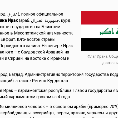
ика Ирак
(араб. جمهورية العـراق, курд.
нное в Месопотамской низменности,
и Евфрат. Юго-восток страны
ерсидского залива. На севере Ирак
 на юге – с Саудовской Аравией, на
Флаг Ирака, Общ
й и Сирией, на востоке с Ираном и
достоян
ород Багдад. Административно территория государства под
инций), а также Регион Курдистан.
 Ирак – парламентская республика. Главой государства яв
мый парламентом сроком на 4 года.
46 миллионов человек – в основном арабы (примерно 70%
 азербайджанцы, ассирийцы, персы, армяне, черкесы и друг