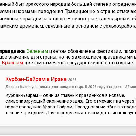
енный быт иракского народа в большей степени определя
ями и нормами поведения. Традиционно в стране отмечаю
гиозные праздники, а также – некоторые календарные о
амским временам, связанные в основном с сельхозработ
 праздника
.
Зеленым
цветом обозначены фестивали, памя
шое значение для страны, но не являющиеся праздниками 
.
Красным
цветом отмечены государственные выходные.
Курбан-Байрам в Ираке
2026
Дата события уникальна для каждого года. В 2026 году эта дата - 27 ма
Курбан-Байрам – один из главных праздников в исламе,
символизирующий окончание хаджа. Его отмечают на через 
после праздника Ураза-Байрам. Празднование обычно прод
течение трех дней. Для определения точной даты используетс