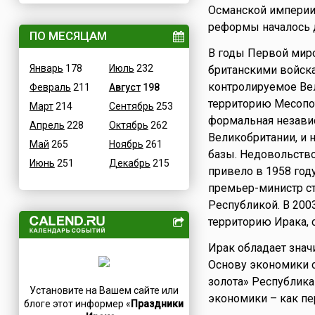
Османской империи.
ВОВ
Грузия
реформы началось 
Водные
ПО МЕСЯЦАМ
Дания
В годы Первой миро
Гастрономические
Египет
Январь
178
Июль
232
британскими войска
Детские
Зимбабве
контролируемое Ве
Февраль
211
Август
198
В честь икон
Израиль
территорию Месопот
Март
214
Сентябрь
253
Дни памяти святых
Индия
формальная независ
Апрель
228
Октябрь
262
Конституционные
Иордания
Великобритании, и 
Май
265
Ноябрь
261
Культурные
Иран
базы. Недовольств
Июнь
251
Декабрь
215
Масс-медийные
Ирландия
привело в 1958 году
Молодежные
премьер-министр ст
Исландия
Республикой. В 200
Научно-технические
Испания
территорию Ирака, 
Независимые
Италия
Необычные
Йемен
Ирак обладает знач
Природные
Основу экономики с
Казахстан
золота» Республика
Медицинские
Камерун
Установите на Вашем сайте или
экономики – как пер
Посты
Канада
блоге этот информер «
Праздники