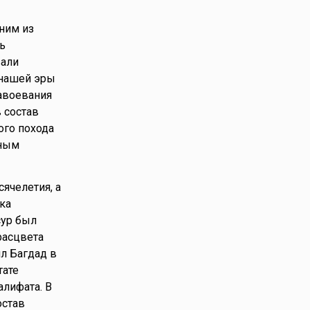
дним из
ь
вали
 нашей эры
завоевания
 состав
ого похода
зным
ячелетия, а
ка
сур был
расцвета
л Багдад в
тате
алифата. В
остав