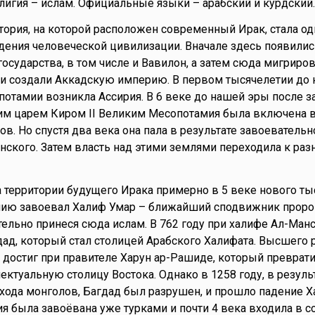
лигия – ислам. Официальные языки – арабский и курдский.
итория, на которой расположен современный Ирак, стала о
ения человеческой цивилизации. Вначале здесь появилис
осударства, в том числе и Вавилон, а затем сюда мигриро
 и создали Аккадскую империю. В первом тысячелетии до
потамии возникла Ассирия. В 6 веке до нашей эры после 
им царем Киром II Великим Месопотамия была включена в
. Но спустя два века она пала в результате завоевательн
ского. Затем власть над этими землями переходила к ра
 территории будущего Ирака примерно в 5 веке нового тыс
мию завоевал Халиф Умар – ближайший сподвижник проро
ельно принеся сюда ислам. В 762 году при халифе Ал-Ман
дад, который стал столицей Арабского Халифата. Высшего 
 достиг при правителе Харун ар-Рашиде, который преврати
ектуальную столицу Востока. Однако в 1258 году, в резуль
хода монголов, Багдад был разрушен, и прошло падение Х
я была завоёвана уже турками и почти 4 века входила в с