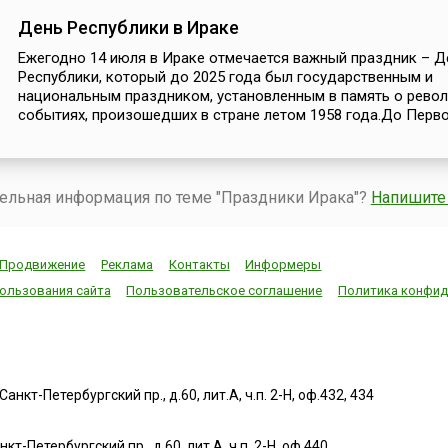
День Республики в Ираке
Ежегодно 14 июля в Ираке отмечается важный праздник – Д
Республики, который до 2025 года был государственным и
национальным праздником, установленным в память о рев
событиях, произошедших в стране летом 1958 года.До Первой
тельная информация по теме "Праздники Ирака"?
Напишите
Продвижение
Реклама
Контакты
Информеры
ользования сайта
Пользовательское соглашение
Политика конфид
нкт-Петербургский пр., д.60, лит.А, ч.п. 2-Н, оф.432, 434
т-Петербургский пр., д.60, лит.А, ч.п. 2-Н, оф.440