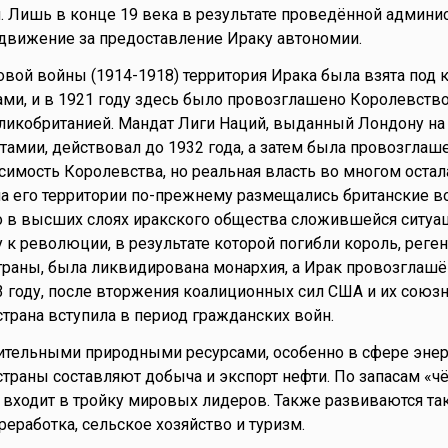
 Лишь в конце 19 века в результате проведённой админи
движение за предоставление Ираку автономии.
вой войны (1914-1918) территория Ирака была взята под 
ми, и в 1921 году здесь было провозглашено Королевство
ликобританией. Мандат Лиги Наций, выданный Лондону на
амии, действовал до 1932 года, а затем была провозглаш
имость Королевства, но реальная власть во многом остал
на его территории по-прежнему размещались британские 
о в высших слоях иракского общества сложившейся ситуа
 к революции, в результате которой погибли король, реген
раны, была ликвидирована монархия, а Ирак провозглашё
3 году, после вторжения коалиционных сил США и их союз
страна вступила в период гражданских войн.
ительными природными ресурсами, особенно в сфере энер
траны составляют добыча и экспорт нефти. По запасам «ч
 входит в тройку мировых лидеров. Также развиваются та
еработка, сельское хозяйство и туризм.