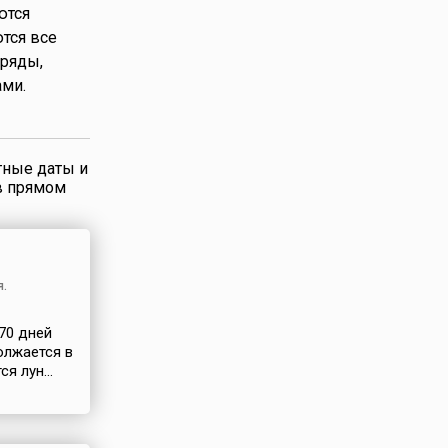
ются
тся все
бряды,
ами.
тные даты и
в прямом
я.
70 дней
олжается в
я лун...