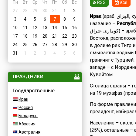
Пн
Вт
Ср
Чт
Пт
Сб
Вс
RSS
iCal
27
28
29
30
31
1
2
Ирак
(араб. العِرَاق‎, курд. عێراق), полное официальное
3
4
5
6
7
8
9
название –
Республ
10
11
12
13
14
15
16
كۆماری عێراق) – арабское государство на Ближнем
17
18
19
20
21
22
23
Востоке, расположе
24
25
26
27
28
29
30
в долине рек Тигр 
омывается водами П
31
1
2
3
4
5
6
граничит с Турцией,
западе – с Иордание
Кувейтом.
ПРАЗДНИКИ
Столица страны – г
Государственные
на 19 мухафаз (пров
Ирак
По форме правления
Россия
президент, избирае
Беларусь
Население – около 
Абхазия
(25%), остальные –
Австралия