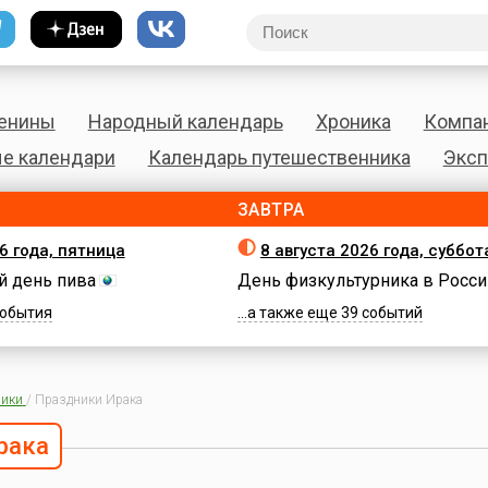
енины
Народный календарь
Хроника
Компа
е календари
Календарь путешественника
Эксп
ЗАВТРА
6 года, пятница
8 августа 2026 года, суббот
 день пива
День физкультурника в Росси
 события
...а также еще 39 событий
ики
/
Праздники Ирака
рака