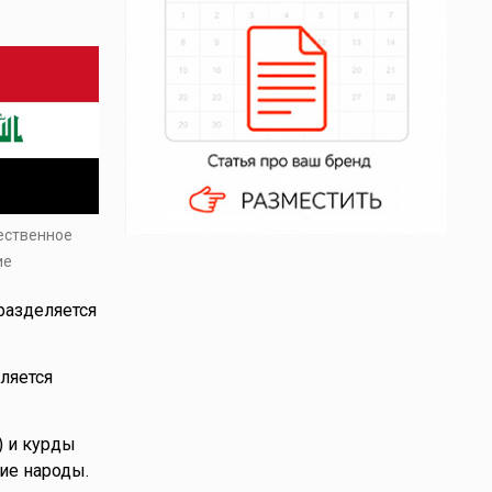
ественное
ие
разделяется
ляется
) и курды
ие народы.