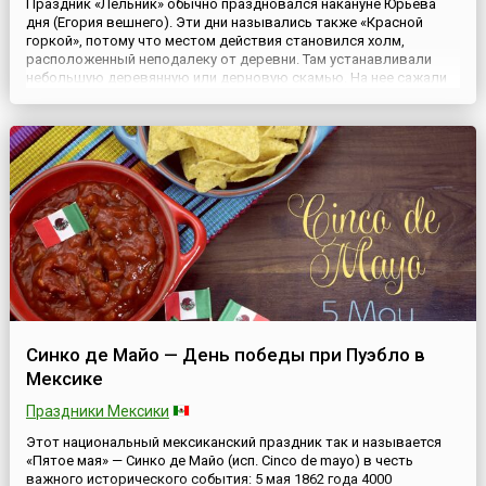
Праздник «Лельник» обычно праздновался накануне Юрьева
дня (Егория вешнего). Эти дни назывались также «Красной
горкой», потому что местом действия становился холм,
расположенный неподалеку от деревни. Там устанавливали
небольшую деревянную или дерновую скамью. На нее сажали
самую красивую девушку, которая и исполняла роль Ляли
(Лели).Справа и слева от девушки на холме на скамью
укладывались пр...
Синко де Майо — День победы при Пуэбло в
Мексике
Праздники Мексики
Этот национальный мексиканский праздник так и называется
«Пятое мая» — Синко де Майо (исп. Cinco de mayo) в честь
важного исторического события: 5 мая 1862 года 4000