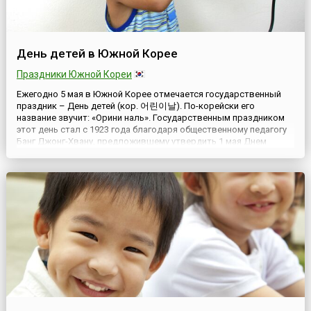
День детей в Южной Корее
Праздники Южной Кореи
Ежегодно 5 мая в Южной Корее отмечается государственный
праздник – День детей (кор. 어린이날). По-корейски его
название звучит: «Орини наль». Государственным праздником
этот день стал с 1923 года благодаря общественному педагогу
Банг Джонг-Хвану, предложившему утвердить 1 мая Днем
детей. С 1946 года празднование перенесли на 5 мая, а
выходным днем праздник стал с 1975 года.В этот день во всех...