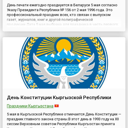
День печати ежегодно празднуется в Беларуси 5 мая согласно
Указу Президента Республики № 156 от 2 мая 1996 года. Это
профессиональный праздник всех, кто связан с выпуском
газет, журналов, книг и другой полиграфической
продукции.Дата 5 мая выбрана для праздника в честь первого
выхода в тираж газеты «Правды» в 1912 году. Хотя
белорусская печать имеет гораздо более глубокие корни и
немало знамена...
День Конституции Кыргызской Республики
Праздники Кыргызстана
5 мая в Кыргызской Республике отмечается День Конституции —
праздник главного закона страны.В этот день в 1993 году на XII
сессии Верховным советом Республики Кыргызстан принята