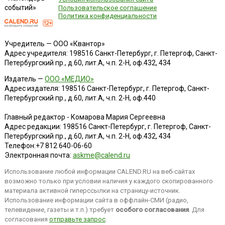
событий»
Пользовательское соглашение
Политика конфиденциальности
Учредитель — ООО «Квантор»
Адрес учредителя: 198516 Санкт-Петербург, г. Петергоф, Санкт-
Петербургский пр., д.60, лит.А, ч.п. 2-Н, оф.432, 434
Издатель —
ООО «МЕДИО»
Адрес издателя: 198516 Санкт-Петербург, г. Петергоф, Санкт-
Петербургский пр., д.60, лит.А, ч.п. 2-Н, оф.440
Главный редактор - Комарова Мария Сергеевна
Адрес редакции:
198516
Санкт-Петербург, г. Петергоф
,
Санкт-
Петербургский пр., д.60, лит.А, ч.п. 2-Н, оф.432, 434
Телефон:
+7 812 640-06-60
Электронная почта:
askme@calend.ru
Использование любой информации CALEND.RU на веб-сайтах
возможно только при условии наличия у каждого скопированного
материала активной гиперссылки на страницу-источник.
Использование информации сайта в оффлайн-СМИ (радио,
телевидение, газеты и т.п.) требует
особого согласования
. Для
согласования
отправьте запрос
.