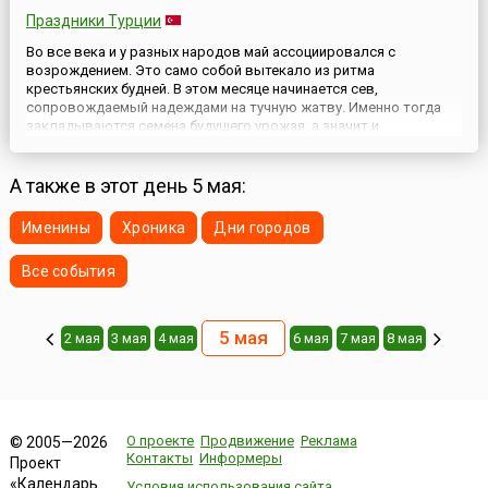
Праздники Турции
Во все века и у разных народов май ассоциировался с
возрождением. Это само собой вытекало из ритма
крестьянских будней. В этом месяце начинается сев,
сопровождаемый надеждами на тучную жатву. Именно тогда
закладываются семена будущего урожая, а значит и
имущественного достатка семьи. Наконец, в последний месяц
весны все вокруг поражает глаз буйством красок, некогда
вызывавшим столько сказаний об е...
А также в этот день 5 мая:
Именины
Хроника
Дни городов
Все события
5 мая
2 мая
3 мая
4 мая
6 мая
7 мая
8 мая
О проекте
Продвижение
Реклама
© 2005—2026
Контакты
Информеры
Проект
«Календарь
Условия использования сайта