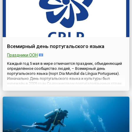
Всемирный день португальского языка
Праздники ООН
Каждый год 5 мая в мире отмечается праздник, объединяющий
определённое сообщество людей, – Всемирный день
португальского языка (порт.Dia Mundial da Língua Portuguesa).
Изначально День португальского языка и культуры был
учреждён в 2009 году Содружеством португалоязычных стран
(CPLP), объединяющим государства, где этот язык имеет
официальный статус. А уже в 2019 году, на 40-й сессии
Генеральной...