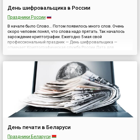
День шифровальщика в России
Праздники России
В начале было Слово… Потом появилось много слов. Очень
скоро человек понял, что слова надо прятать. Так началось
зарождение криптографии. Ежегодно 5 мая свой
профессиональный праздник — День шифровальщика —
отмечает Криптографическая служба России.Дата для
учреждения праздника шифровальщиков была выбрана в
связи с тем, что 5 мая 1921 года, согласно Постановлению
Совета народных комиссаров ...
День печати в Беларуси
Праздники Беларуси