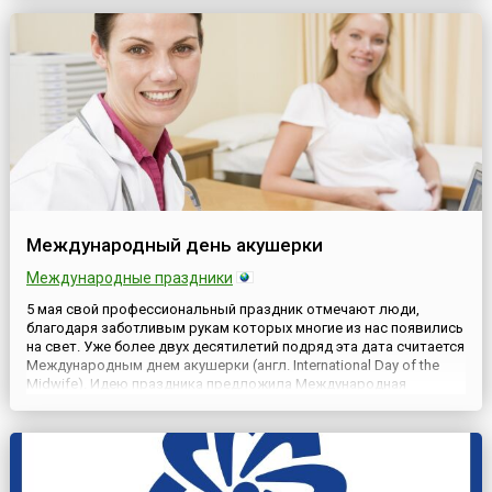
дискриминации людей с физическими, психическими или
сенсорными ограничениями. С того времени подобные
мероприятия стали тради...
Международный день акушерки
Международные праздники
5 мая свой профессиональный праздник отмечают люди,
благодаря заботливым рукам которых многие из нас появились
на свет. Уже более двух десятилетий подряд эта дата считается
Международным днем акушерки (англ. International Day of the
Midwife). Идею праздника предложила Международная
ассоциация акушерок (англ. International Confederation of
Midwives, ICM) на конференции в Нидерландах в 1987 году...