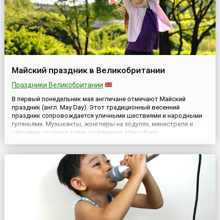
Майский праздник в Великобритании
Праздники Великобритании
В первый понедельник мая англичане отмечают Майский
праздник (англ. May Day). Этот традиционный весенний
праздник сопровождается уличными шествиями и народными
гуляньями. Музыканты, жонглеры на ходулях, менестрели и
харчевни создают здесь подлинную атмосферу
средневекового карнавала.В этот день народ пляшет под
майским деревом, украшенным разноцветными ленточками,
наряжается в Зеленого Джека (...