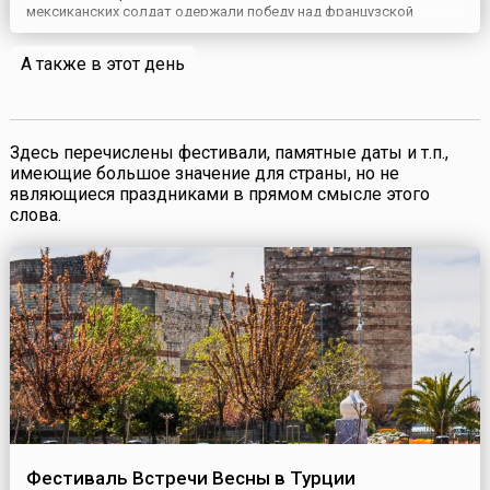
мексиканских солдат одержали победу над французской
армией в битве при городе Пуэбло.Это день, когда был
свергнут длившийся 3 года (1864-1867) монархический режим
А также в этот день
Наполеона III, племянника Наполеона Бонапарта, и
мексиканской парти...
Здесь перечислены фестивали, памятные даты и т.п.,
имеющие большое значение для страны, но не
являющиеся праздниками в прямом смысле этого
слова.
Фестиваль Встречи Весны в Турции