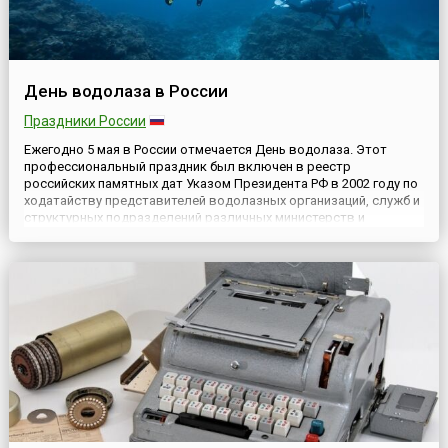
День водолаза в России
Праздники России
Ежегодно 5 мая в России отмечается День водолаза. Этот
профессиональный праздник был включен в реестр
российских памятных дат Указом Президента РФ в 2002 году по
ходатайству представителей водолазных организаций, служб и
структурных подразделений различных министерств и
ведомств.Датой для учреждения праздника послужило важное
исторической событие — (23 апреля) 5 мая 1882 года по Указу
российск...