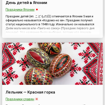
День детей в Японии
Праздники Японии
Праздник детей (яп. こどもの日) отмечается в Японии 5 мая и
официально называется «Кодомо-но хи». Праздник получил
статус национального в 1948 году. Изначально он назывался
Днём мальчиков или «Танго-но сэкку» (Праздник первого дня
лошади). Это название было выбрано, потому что лошадь
символизирует храбрость, смелость, мужество, все те
качества, которыми должен обладать юноша, чтобы стать
достойным ...
Лельник — Красная горка
Праздники славян