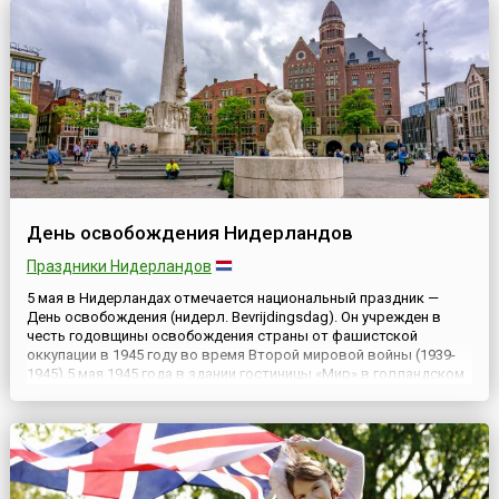
фонарями...
День освобождения Нидерландов
Праздники Нидерландов
5 мая в Нидерландах отмечается национальный праздник —
День освобождения (нидерл. Bevrijdingsdag). Он учрежден в
честь годовщины освобождения страны от фашистской
оккупации в 1945 году во время Второй мировой войны (1939-
1945).5 мая 1945 года в здании гостиницы «Мир» в голландском
городе Вахенинген был подписан акт о капитуляции группировки
немецких войск на территории Нидерландов. В честь...