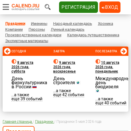
РЕГИСТРАЦИЯ
ВХОД
Праздники
Именины
Народный календарь
Хроника
Компании
Персоны
Лунный календарь
Производственные календари
Календарь путешественника
Экспертные материалы
СЕГОДНЯ
ЗАВТРА
ПОСЛЕЗАВТРА
8 августа
9 августа
10 августа
2026 года,
2026 года,
2026 года,
суббота
воскресенье
понедельник
День
День
Международны
физкультурника
строителя
день
в России
биодизеля
...а также
...а также
еще 42 события
еще 39 событий
...а также
еще 40 событий
Главная страница
/
Праздники
/
Праздники 5 мая 2026 года