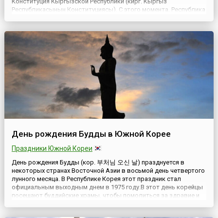
Конституция Кыргызской Республики (кирг. Кыргыз
Республикасынын Конституциясы). С этого момента, Республика
Кыргызстан стала именоваться Кыргызской Республикой, а
Конституция Киргизской ССР, принятая в 1978 году, утрат...
День рождения Будды в Южной Корее
Праздники Южной Кореи
День рождения Будды (кор. 부처님 오신 날) празднуется в
некоторых странах Восточной Азии в восьмой день четвертого
лунного месяца. В Республике Корея этот праздник стал
официальным выходным днем в 1975 году.В этот день корейцы
посещают буддийские храмы, чтобы помолиться за здравие и
удачу в жизни. Во многих городах проходят праздничные
шествия с красочными фонарями в форме лотоса.Такими