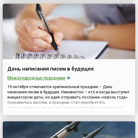
октября, обязан своим появлением учебному заведению, к...
День написания писем в будущее
Международные праздники
19 октября отмечается оригинальный праздник – День
написания писем в будущее. Неизвестно – кто и когда выступил
инициатором даты, но идея отправить послание «сквозь года»
понравилась многим, и праздник стал приобретать
сторонников. Не секрет, что писать послания потомкам или
даже себе самому в будущее – традиция повсеместно
известная. Многие из нас в школе писали письма себе
повзрослевшему, чт...