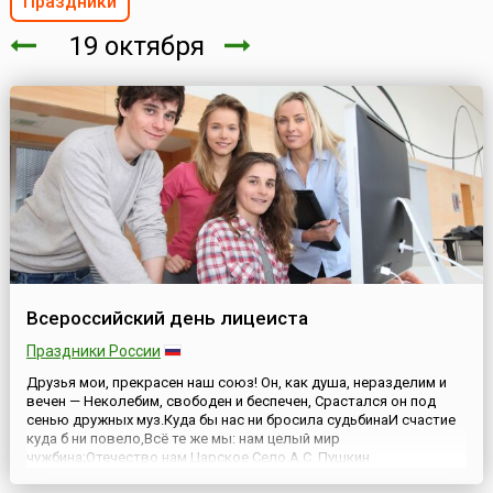
Праздники
19 октября
Всероссийский день лицеиста
Праздники России
Друзья мои, прекрасен наш союз! Он, как душа, неразделим и
вечен — Неколебим, свободен и беспечен, Срастался он под
сенью дружных муз.Куда бы нас ни бросила судьбинаИ счастие
куда б ни повело,Всё те же мы: нам целый мир
чужбина;Отечество нам Царское Село.А.С. Пушкин
Всероссийский день лицеиста, отмечаемый ежегодно 19