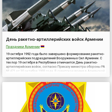
День ракетно-артиллерийских войск Армении
Праздники Армении
19 октября 1992 года было завершено формирование ракетно-
артиллерийских подразделений Вооруженных Сил Армении. С
тех пор 19 октября в Республике отмечается День ракетно-
артиллерийских войск, согласно Приказу министра обороны РА
№ 471 от 30 октября 1993 года. В советское время в Армянской
ССР функционировали широко известные в Союзе предприятия
военно-промышленного комплекса, которые, по некото...