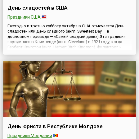
День сладостей в США
Праздники США
Ежегодно в третью субботу октября в США отмечается День
сладостей или День сладкого (англ. Sweetest Day — в
дословном переводе — «Самый сладкий день»).Эта традиция
зародилась в Кливленде (англ. Cleveland) в 1921 году, когда
Герберт Кингстон (англ. Herbert Birch Kingston), филантроп и
работник кондитерской фабрики, решил помочь обездоленным
сиротам, беднякам и всем тем, кто испытывает нелучшие ...
День юриста в Республике Молдове
Праздники Молдавии