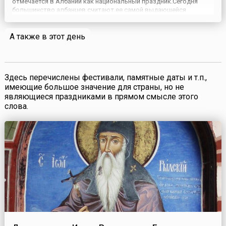
отмечается в Албании как национальный праздник.Сегодня
большинство албанцев считают ее самой выдающейся
представительницей своего народа. Имя матери Терезы носит
международный аэропорт Тираны и самая большая больница
А также в этот день
албанской стол...
Здесь перечислены фестивали, памятные даты и т.п.,
имеющие большое значение для страны, но не
являющиеся праздниками в прямом смысле этого
слова.