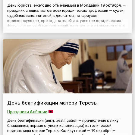
День юриста, ежегодно отмечаемый в Молдавии 19 октября, —
праздник специалистов всех юридических профессий — судей,
судебных исполнителей, адвокатов, нотариусов,
юрисконсультов, преподавателей и студентов юридических
факультетов учебных заведений, всех тех, кто стремится стать
юристом.Сегодня принимают поздравления профессионалы
юридического дела, на кого возложена или будет возложена
огромная...
День беатификации матери Терезы
Праздники Албании
День беатификации (англ. beatification — причисление к лику
блаженных, первая ступень канонизации) католической
подвижницы матери Терезы Калькуттской — 19 октября —