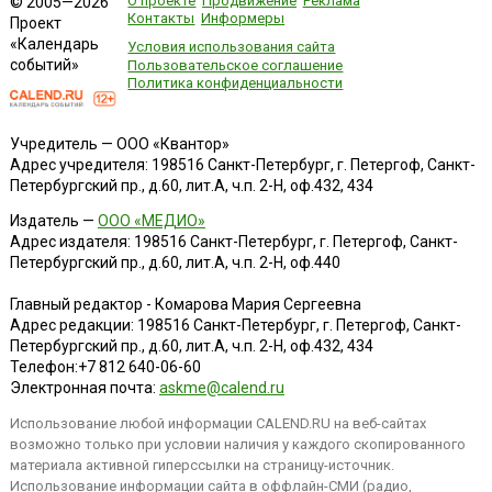
О проекте
Продвижение
Реклама
© 2005—2026
Контакты
Информеры
Проект
«Календарь
Условия использования сайта
событий»
Пользовательское соглашение
Политика конфиденциальности
Учредитель — ООО «Квантор»
Адрес учредителя: 198516 Санкт-Петербург, г. Петергоф, Санкт-
Петербургский пр., д.60, лит.А, ч.п. 2-Н, оф.432, 434
Издатель —
ООО «МЕДИО»
Адрес издателя: 198516 Санкт-Петербург, г. Петергоф, Санкт-
Петербургский пр., д.60, лит.А, ч.п. 2-Н, оф.440
Главный редактор - Комарова Мария Сергеевна
Адрес редакции:
198516
Санкт-Петербург, г. Петергоф
,
Санкт-
Петербургский пр., д.60, лит.А, ч.п. 2-Н, оф.432, 434
Телефон:
+7 812 640-06-60
Электронная почта:
askme@calend.ru
Использование любой информации CALEND.RU на веб-сайтах
возможно только при условии наличия у каждого скопированного
материала активной гиперссылки на страницу-источник.
Использование информации сайта в оффлайн-СМИ (радио,