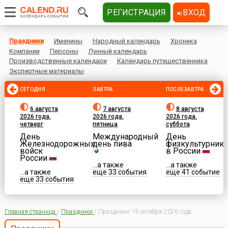
РЕГИСТРАЦИЯ
ВХОД
Праздники
Именины
Народный календарь
Хроника
Компании
Персоны
Лунный календарь
Производственные календари
Календарь путешественника
Экспертные материалы
СЕГОДНЯ
ЗАВТРА
ПОСЛЕЗАВТРА
6 августа
7 августа
8 августа
2026 года,
2026 года,
2026 года,
четверг
пятница
суббота
День
Международный
День
Железнодорожных
день пива
физкультурника
войск
в России
России
...а также
...а также
...а также
еще 33 события
еще 41 событие
еще 33 события
Главная страница
/
Праздники
/
Праздники 19 октября 2026 года