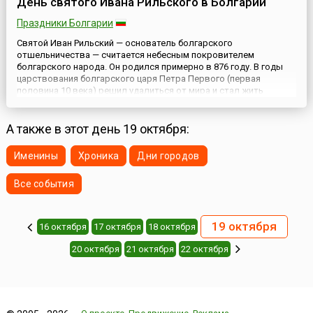
День святого Ивана Рильского в Болгарии
Праздники Болгарии
Святой Иван Рильский — основатель болгарского
отшельничества — считается небесным покровителем
болгарского народа. Он родился примерно в 876 году. В годы
царствования болгарского царя Петра Первого (первая
половина 10 века) решил удалиться от мира и стал жить
отшельником в горе Рила. Иван Рильский был причислен к лику
святых еще при жизни, и легенды повествуют, что дикие
животные сами нахо...
А также в этот день 19 октября:
Именины
Хроника
Дни городов
Все события
19 октября
16 октября
17 октября
18 октября
20 октября
21 октября
22 октября