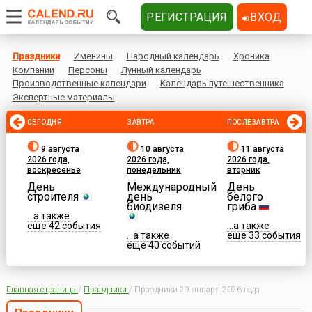
РЕГИСТРАЦИЯ
ВХОД
Праздники
Именины
Народный календарь
Хроника
Компании
Персоны
Лунный календарь
Производственные календари
Календарь путешественника
Экспертные материалы
СЕГОДНЯ
ЗАВТРА
ПОСЛЕЗАВТРА
9 августа
10 августа
11 августа
2026 года,
2026 года,
2026 года,
воскресенье
понедельник
вторник
День
Международный
День
строителя
день
белого
биодизеля
гриба
...а также
еще 42 события
...а также
...а также
еще 33 события
еще 40 событий
Главная страница
/
Праздники
/
Праздники 29 января 2026 года