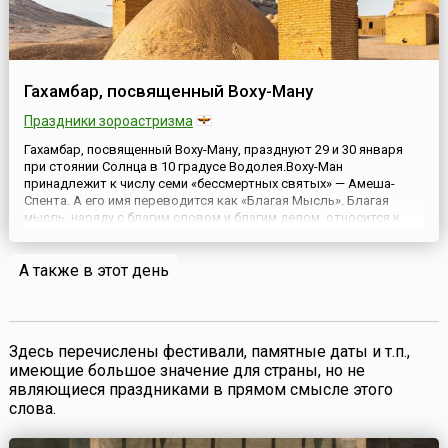
Гахамбар, посвященный Воху-Ману
Праздники зороастризма
Гахамбар, посвященный Воху-Ману, празднуют 29 и 30 января
при стоянии Солнца в 10 градусе Водолея.Воху-Ман
принадлежит к числу семи «бессмертных святых» — Амеша-
Спента. А его имя переводится как «Благая Мысль». Благая
мысль, наряду с благим словом и благим делом, относится к
составляющим морально-этической триады
зороастризма.Поэтому в этот праздник проигрывается
А также в этот день
мистерия Благой Мысли. Это...
Здесь перечислены фестивали, памятные даты и т.п.,
имеющие большое значение для страны, но не
являющиеся праздниками в прямом смысле этого
слова.