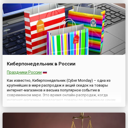
постепенной ликвидации ядерных арсеналов стран мира и
устранению самой угрозы ядерной войны.Делийская
декларация была при...
Киберпонедельник в России
Праздники России
Как известно, Киберпонедельник (Cyber Monday) – одна из
крупнейших в мире распродаж и акций скидок на товары
интернет-магазинов и весьма популярное событие в
современном мире. Это время онлайн-распродаж, когда
интернет-магазины предлагают товары по сниженным ценам,
которые вы можете приобрести, не выходя из дома.В западных
странах Киберпонедельник, который, кстати, ведёт свою
историю из США, н...