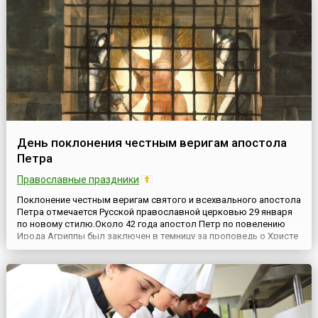
День поклонения честным веригам апостола
Петра
Православные праздники
Поклонение честным веригам святого и всехвального апостола
Петра отмечается Русской православной церковью 29 января
по новому стилю.Около 42 года апостол Петр по повелению
Ирода Агриппы был заключен в темницу за проповедь о Христе
Спасителе. В темнице он был связан двумя железными цепями.
Ночью, накануне суда над апостолом, Ангел Господень снял с
него эти цепи и чудесно вывел его из темниц...