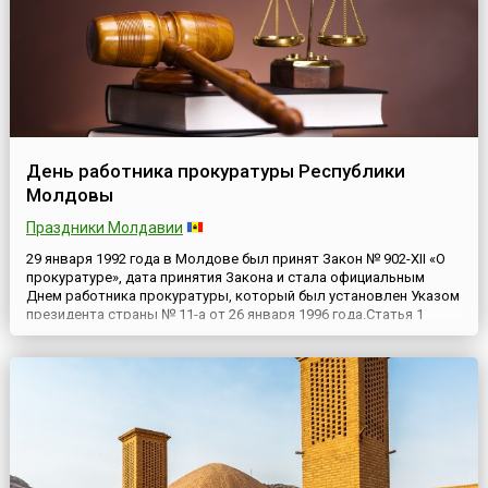
День работника прокуратуры Республики
Молдовы
Праздники Молдавии
29 января 1992 года в Молдове был принят Закон № 902-XII «О
прокуратуре», дата принятия Закона и стала официальным
Днем работника прокуратуры, который был установлен Указом
президента страны № 11-a от 26 января 1996 года.Статья 1
данного Закона гласит, что «В соответствии с Конституцией
Генеральный прокурор и подчиненные ему прокуроры
осуществляют надзор за точным и единообразным
исполнением з...