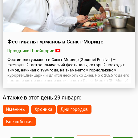
Фестиваль гурманов в Санкт-Морице
Праздники Швейцарии
Фестиваль гурманов в Санкт-Морице (Gourmet Festival) –
ежегодный гастрономический фестиваль, который проходит
зимой, начиная с 1994 года, на знаменитом горнолыжном
курорте Швейцарии и длится несколько дней. Но с 2026 года его
проведение решено перенести на лето.Санкт-Мориц (St. Moritz)
– красивый и популярный курорт у подножия горы с
прекрасными пейзажами и развитой туристской
инфраструктурой....
А также в этот день 29 января:
Именины
Хроника
Дни городов
Все события