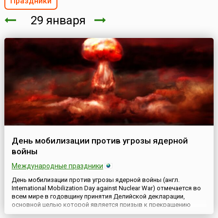
Праздники
29 января
День мобилизации против угрозы ядерной
войны
Международные праздники
День мобилизации против угрозы ядерной войны (англ.
International Mobilization Day against Nuclear War) отмечается во
всем мире в годовщину принятия Делийской декларации,
основной целью которой является призыв к прекращению
гонки ядерных вооружений, сокращению и последующей