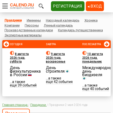
РЕГИСТРАЦИЯ
ВХОД
Праздники
Именины
Народный календарь
Хроника
Компании
Персоны
Лунный календарь
Производственные календари
Календарь путешественника
Экспертные материалы
СЕГОДНЯ
ЗАВТРА
ПОСЛЕЗАВТРА
8 августа
9 августа
10 августа
2026 года,
2026 года,
2026 года,
суббота
воскресенье
понедельник
День
День
Международны
физкультурника
строителя
день
в России
биодизеля
...а также
...а также
еще 42 события
еще 39 событий
...а также
еще 40 событий
Главная страница
/
Праздники
/
Праздники 2 мая 2026 года