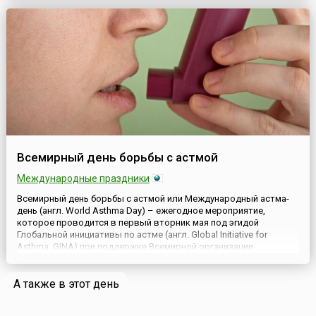
тунцовые популяции, и об экономических и социальных
преимуществах устойчиво...
Всемирный день борьбы с астмой
Международные праздники
Всемирный день борьбы с астмой или Международный астма-
день (англ. World Asthma Day) – ежегодное мероприятие,
которое проводится в первый вторник мая под эгидой
Глобальной инициативы по астме (англ. Global Initiative for
Asthma, GINA) при поддержке Всемирной организации
здравоохранения (ВОЗ). Впервые этот День прошел в 1998 году
в 35 странах и был приурочен к Всемирному форуму по
А также в этот день
бронхиальной астм...