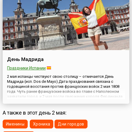
День Мадрида
Праздники Испании
2 мая испанцы чествуют свою столицу – отмечается День
Мадрида (исп. Dos de Mayo).Дата празднования связана с
годовщиной восстания против французских войск 2 мая 1808
года. Чуть ранее французские войска во главе с Наполеоном
захватили город, и 2 мая после свержения короля Фердинанда
VII и провозглашения королём Жозефа Бонапарта в Мадриде
вспыхнуло восстание. Хотя оно было жестоко подавлено
окку...
А также в этот день 2 мая:
Именины
Хроника
Дни городов