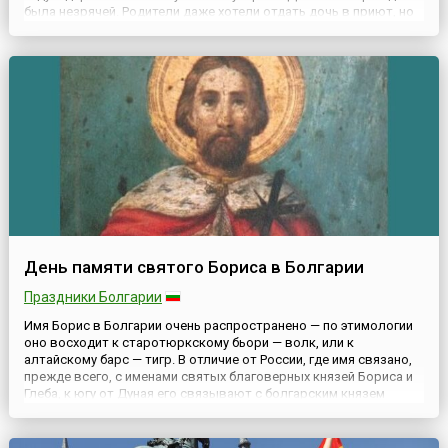
была незрячей. Родители даже хотели отдать дочь в приют, но
матери Матроны приснился странный сон о белой птице
необычайной красоты, но слепой. После этого родители
передумали отказ...
День памяти святого Бориса в Болгарии
Праздники Болгарии
Имя Борис в Болгарии очень распространено — по этимологии
оно восходит к старотюркскому бьори — волк, или к
алтайскому барс — тигр. В отличие от России, где имя связано,
прежде всего, с именами святых благоверных князей Бориса и
Глеба, к югу от Дуная его связывают с болгарским князем
Борисом Первым Михаилом. Болгарская церковь принимает его
как равноапостольного святого, так как именно он принял х...