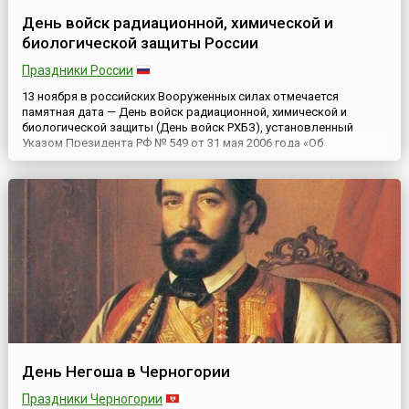
День войск радиационной, химической и
биологической защиты России
Праздники России
13 ноября в российских Вооруженных силах отмечается
памятная дата — День войск радиационной, химической и
биологической защиты (День войск РХБЗ), установленный
Указом Президента РФ № 549 от 31 мая 2006 года «Об
установлении профессиональных праздников и памятных дней
в Вооруженных силах РФ».Военные химики появились в русской
армии ещё в период Первой мировой войны (1914-1918), когда
воюющие го...
День Негоша в Черногории
Праздники Черногории