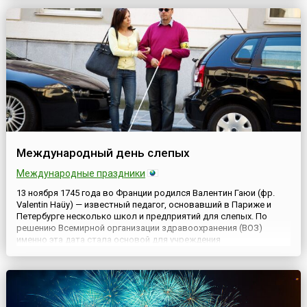
Таиланда, Сингапура, Великобритании и США (позднее к Д...
Международный день слепых
Международные праздники
13 ноября 1745 года во Франции родился Валентин Гаюи (фр.
Valentin Haüy) — известный педагог, основавший в Париже и
Петербурге несколько школ и предприятий для слепых. По
решению Всемирной организации здравоохранения (ВОЗ)
именно эта дата стала основой для учреждения
Международного дня слепых (англ. International Day of the Blind),
главная цель которого — привлечение внимания широкой
общественност...