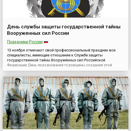
День службы защиты государственной тайны
Вооруженных сил России
Праздники России
13 ноября отмечают свой профессиональный праздник все
специалисты, имеющие отношение к Службе защиты
государственной тайны Вооружённых сил Российской
Федерации.День празднования годовщины создания этой
Службы установлен Приказом Министра обороны РФ от 18
декабря 2020 года № 698, в соответствии с подпунктом 26.1
Положения о Министерстве обороны РФ, утверждённого
Указом Президента России от 16 а...