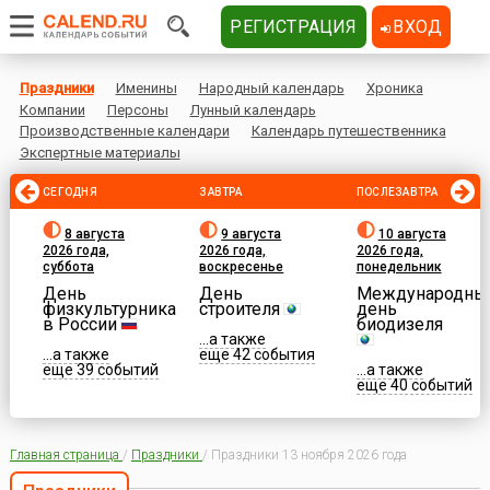
РЕГИСТРАЦИЯ
ВХОД
Праздники
Именины
Народный календарь
Хроника
Компании
Персоны
Лунный календарь
Производственные календари
Календарь путешественника
Экспертные материалы
СЕГОДНЯ
ЗАВТРА
ПОСЛЕЗАВТРА
8 августа
9 августа
10 августа
2026 года,
2026 года,
2026 года,
суббота
воскресенье
понедельник
День
День
Международны
физкультурника
строителя
день
в России
биодизеля
...а также
...а также
еще 42 события
еще 39 событий
...а также
еще 40 событий
Главная страница
/
Праздники
/
Праздники 13 ноября 2026 года