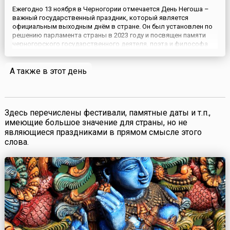
Ежегодно 13 ноября в Черногории отмечается День Негоша –
важный государственный праздник, который является
официальным выходным днём в стране. Он был установлен по
решению парламента страны в 2023 году и посвящен памяти
черногорского государственного деятеля, поэта и философа
Петра Петровича Негоша, который является ключевой фигурой
в истории страны и символом культурного наследия
А также в этот день
Черногории.П...
Здесь перечислены фестивали, памятные даты и т.п.,
имеющие большое значение для страны, но не
являющиеся праздниками в прямом смысле этого
слова.