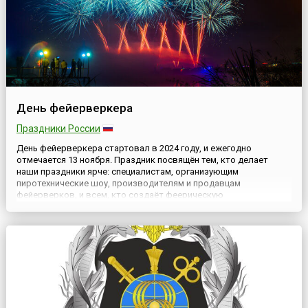
День фейерверкера
Праздники России
День фейерверкера стартовал в 2024 году, и ежегодно
отмечается 13 ноября. Праздник посвящён тем, кто делает
наши праздники ярче: специалистам, организующим
пиротехнические шоу, производителям и продавцам
фейерверков, и всем, кто создаёт феерическую
атмосферу.Истоки праздникаДень фейерверкера появился
благодаря энтузиазму специализированного магазина
пиротехники Фейерверки «Дядя Гриша», который а...