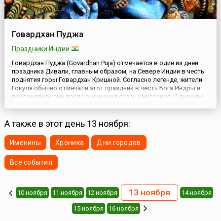
Говардхан Пуджа
Праздники Индии
Говардхан Пуджа (Govardhan Puja) отмечается в один из дней
праздника Дивали, главным образом, на Севере Индии в честь
поднятия горы Говардхан Кришной. Согласно легенде, жители
Гокуля обычно отмечали этот праздник в честь Бога Индры и
поклонялись ему после окончания сезона муссонов. Однажды
юный Кришна остановил их от жертвенных молитв Богу Индре,
который в ужасном гневе наслал потоп на Гокуль....
А также в этот день 13 ноября:
Именины
Хроника
Дни городов
Все события
13 ноября
10 ноября
11 ноября
12 ноября
14 ноября
15 ноября
16 ноября