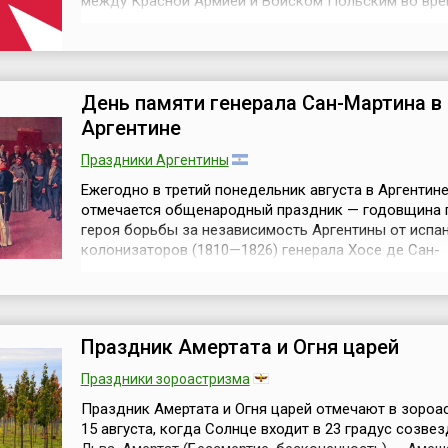
между Красной Армией и Войском Польским во вре
Советско-польской войны 1919-1921 годов. Это бы
сражение под Варшавой между войсками Западног
Красной Армии под командованием М. Тухачевского
Польскими войсками фронто...
День памяти генерала Сан-Мартина в
Аргентине
Праздники Аргентины
Ежегодно в третий понедельник августа в Аргентин
отмечается общенародный праздник — годовщина 
героя борьбы за независимость Аргентины от испа
колонизаторов (1810—1826) генерала Хосе де Сан-
Мартина.Национальный герой Аргентины, Чили и Пер
генерал, командующий армией Франсиско де Сан-Ма
Маторрас (исп. José Francisco de San Martín y Matorr
родился 25 февраля 1778 года в н...
Праздник Амертата и Огня царей
Праздники зороастризма
Праздник Амертата и Огня царей отмечают в зороа
15 августа, когда Солнце входит в 23 градус созве