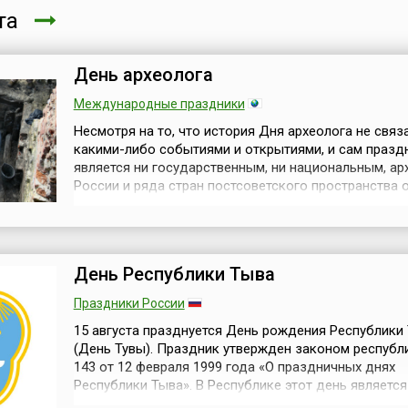
ста
День археолога
Международные праздники
Несмотря на то, что история Дня археолога не связ
какими-либо событиями и открытиями, и сам празд
является ни государственным, ни национальным, ар
России и ряда стран постсоветского пространства
свой профессиональный праздник 15 августа. Суще
несколько версий истории его возникновения. По о
них, традиция отмечать 15 августа День археолога
сложилась в ССС...
День Республики Тыва
Праздники России
15 августа празднуется День рождения Республики
(День Тувы). Праздник утвержден законом республ
143 от 12 февраля 1999 года «О праздничных днях
Республики Тыва». В Республике этот день является
выходным и насыщен праздничными, торжественны