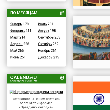
ВОВ
Дания
Водные
ПО МЕСЯЦАМ
Египет
Гастрономические
Зимбабве
Январь
178
Июль
231
Детские
Израиль
Февраль
211
Август
198
В честь икон
Индия
Март
214
Сентябрь
253
Дни памяти святых
Иордания
Апрель
228
Октябрь
262
Конституционные
Ирак
Май
265
Ноябрь
261
Культурные
Иран
Июнь
251
Декабрь
215
Масс-медийные
Ирландия
Молодежные
Исландия
Научно-технические
Испания
Независимые
Италия
Необычные
Йемен
Природные
Казахстан
Медицинские
Установите на Вашем сайте или
Камерун
блоге этот информер
Посты
Канада
«Праздники сегодня»
.