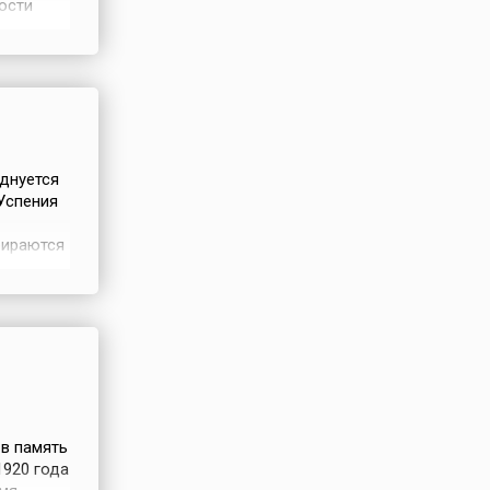
ости
 страны
а был
зднуется
Успения
бираются
у
, кто где
орожке.
 в память
1920 года