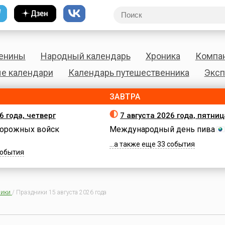
енины
Народный календарь
Хроника
Компа
е календари
Календарь путешественника
Эксп
ЗАВТРА
6 года, четверг
7 августа 2026 года, пятниц
орожных войск
Международный день пива
...а также еще 33 события
 события
ики
/
Праздники 15 августа 2026 года