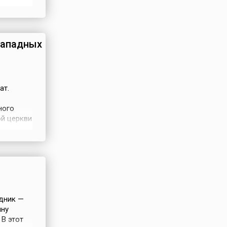
и
 и
ые
западных
ат.
ного
ой церкви
и
15
дник —
ину
В этот