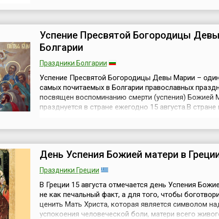
спортивными мероприятиями. Сразу скажем о
происхождении двойного названия республики. Ты
этническое самоназвание коренных жителей (тувинце
Успение Пресвятой Богородицы Девы
Болгарии
Праздники Болгарии
Успение Пресвятой Богородицы Девы Марии – один
самых почитаемых в Болгарии православных праздн
посвящен воспоминанию смерти (успения) Божией М
празднуется в стране ежегодно 15 августа.В стране
храмов и монастырей, которые названы именем Пр
Богоматери. Они хорошо знакомы болгарам, которые
день приходят (иногда издалека) в храмы помолить
принести дары и п...
День Успения Божией матери в Греци
Праздники Греции
В Греции 15 августа отмечается день Успения Божи
не как печальный факт, а для того, чтобы боготвори
ценить Мать Христа, которая является символом н
успокоения человеческой боли, матери всего живог