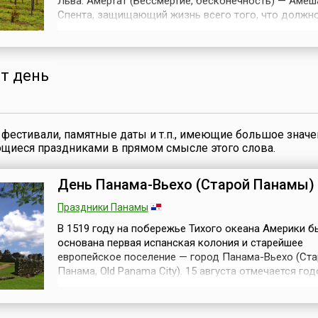
Льва. Амертат (Бессмертие, бесконечность) — Амеш
Спента, защищающий жизнь всего того, что должн
родиться: людей, животных, растений. С ним связан
преодоление смерти, страхов, развитие творческого
Как покровитель любви он охраняет детей в первые
лет их жизни. Там, где вес...
от день
фестивали, памятные даты и т.п., имеющие большое значе
ющиеся праздниками в прямом смысле этого слова.
День Панама-Вьехо (Старой Панамы)
Праздники Панамы
В 1519 году на побережье Тихого океана Америки б
основана первая испанская колония и старейшее
европейское поселение — город Панама-Вьехо (Ста
Панама, Old Panama City). 15 августа отмечается го
основания Панамы-Вьехо. В городе в этот день —
официальный выходной.В наши дни 15 век напомина
себе древними руинами разрушенного морскими пи