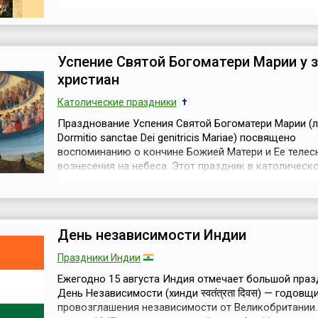
день в стране национальный выходной. Многие люд
постятся до 15 августа две недели. Во всех церквях
монастырях Пресвятой Богоматери проходят пышн
торжества. Наиболее ...
Успение Святой Богоматери Марии у 
христиан
Католические праздники
Празднование Успения Святой Богоматери Марии (л
Dormitio sanctae Dei genitricis Mariae) посвящено
воспоминанию о кончине Божией Матери и Ее телес
вознесения на небеса. Этот праздник в католическ
имеет статус торжества (высшая степень в иерархи
католических праздников) и отмечается ежегодно 
августа.На Востоке и на Западе он имеет различные
названия. Греки называли его «Koime...
День независимости Индии
Праздники Индии
Ежегодно 15 августа Индия отмечает большой праз
День Независимости (хинди स्वतंत्रता दिवस) — годовщ
провозглашения независимости от Великобритании. 