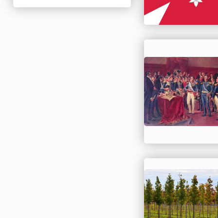
Нигерия
Нидерланды
Новая Зеландия
Норвегия
ОАЭ
Оман
Пакистан
Палестина
Панама
Перу
Польша
Португалия
Румыния
США
Саудовская Аравия
Сербия