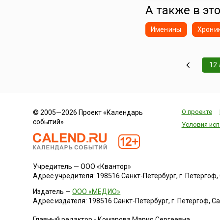
А также в это
Эквадор
Эстония
Именины
Хрони
Эфиопия
Южная Корея
Южная Осетия
12 
Ямайка
Япония
О проекте
© 2005—2026 Проект «Календарь
событий»
Условия исп
Учредитель — ООО «Квантор»
Адрес учредителя: 198516 Санкт-Петербург, г. Петергоф, Са
Издатель —
ООО «МЕДИО»
Адрес издателя: 198516 Санкт-Петербург, г. Петергоф, Санк
Главный редактор - Комарова Мария Сергеевна