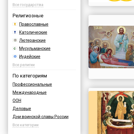
Азербайджан
Все государства
Албания
Религиозные
Аргентина
Православные
Армения
Католические
Афганистан
Лютеранские
Багамы
Мусульманские
Бахрейн
Иудейские
Бельгия
Буддийские
Все религии
Болгария
Индуизм
По категориям
Босния
Бахаи
Профессиональные
Бразилия
Зороастризм
Международные
Великобритания
Славянские
ООН
Венгрия
Языческие
Деловые
Вьетнам
Дни воинской славы России
Германия
Армейские
Все категории
Греция
Величественные
Грузия