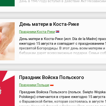
день в 1947 году вступил в действие Акт Независим
Индии (англ. Indian Independence Act), и над стенами
Красного форта в Дели первым премьер-министром
Джавахарлалом Неру при огромном стечении народ
поднят трехцветный ...
День матери в Коста-Рике
Праздники Коста-Рики
День матери в Коста-Рике (исп. Día de la Madre) пра
ежегодно 15 августа и совпадает с празднованием 
пресвятой Богородицы. В этот день всем матерям и
бабушкам дарят всевозможные подарки. Семьи со
в доме у старших членов семьи. За стол порой всем
семейству поместиться не удается, поэтому садятся
может: кто на диване, кто на скамейке, а кто и на п
Обычная...
Праздник Войска Польского
Праздники Польши
Праздник Войска Польского (польск. Święto Wojska
Polskiego) отмечается в стране ежегодно 15 августа
о Варшавской битве, которая состоялась в августе 