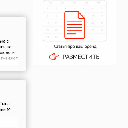
ана с
ник не
хеологи
 отмечают
ствует
дной из
 Тыва
ики №
ми и