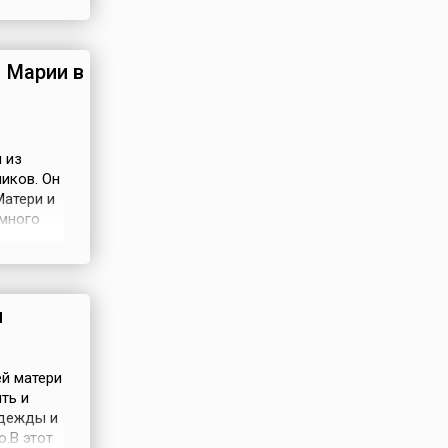
ва —
...
 Марии в
 из
иков. Он
атери и
 много
есвятой
 в этот
ся,
и
ей матери
ть и
адежды и
о.В этот