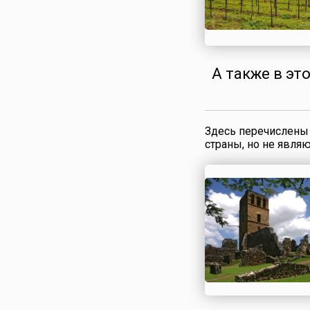
Сирия
Словакия
Словения
Таджикистан
А также в эт
Таиланд
Тунис
Туркменистан
Здесь перечислены 
Турция
страны, но не явля
Узбекистан
Украина
Финляндия
Франция
Хорватия
Черногория
Чехия
Швейцария
Швеция