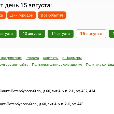
города. Эта историческая часть столи...
т день 15 августа:
ка
Дни городов
Все события
15 августа
августа
13 августа
14 августа
Продвижение
Реклама
Контакты
Информеры
ользования сайта
Пользовательское соглашение
Политика конфид
нкт-Петербургский пр., д.60, лит.А, ч.п. 2-Н, оф.432, 434
т-Петербургский пр., д.60, лит.А, ч.п. 2-Н, оф.440