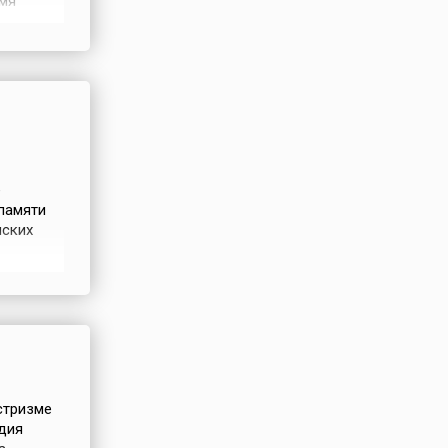
мя
ло
о фронта
 и
е
памяти
нских
у,
рти́н-и-
as)
стризме
здия