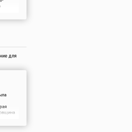
а-
о
о
 начала.
 семь
ние для
ыла
рая
довщина
ет о
ратами