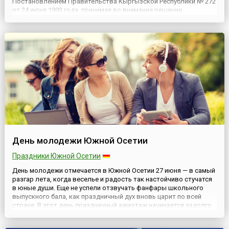
Постановлением Правительства Кыргызской Республики № 272
от 24 июня 1993 года, принимая во внимание решение
Ассоциации юристов Кыргызстана. Праздник объединяет всех
людей, занимающихся профессиональной юридической
деятельностью, которая весьм...
День молодежи Южной Осетии
Праздники Южной Осетии
День молодежи отмечается в Южной Осетии 27 июня — в самый
разгар лета, когда веселье и радость так настойчиво стучатся
в юные души. Еще не успели отзвучать фанфары школьного
выпускного бала, как праздничный дух вновь царит по всей
стране. В этот день праздничный ажиотаж начинается задолго
до начала торжества. Уже с самого утра нарядно одетые
молодые люди начинают заполнять центральные улицы го...