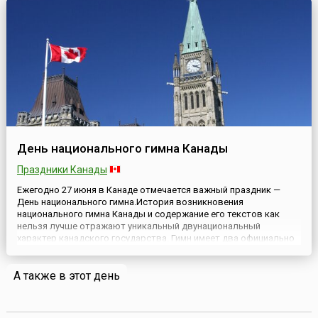
День национального гимна Канады
Праздники Канады
Ежегодно 27 июня в Канаде отмечается важный праздник —
День национального гимна.История возникновения
национального гимна Канады и содержание его текстов как
нельзя лучше отражают уникальный двунациональный
характер канадского государства. Гимн имеет два официально
принятых варианта, не вполне совпадающих по содержанию, —
французский и английский.В годы британского колониального
А также в этот день
владычеств...