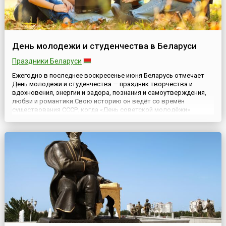
День молодежи и студенчества в Беларуси
Праздники Беларуси
Ежегодно в последнее воскресенье июня Беларусь отмечает
День молодежи и студенчества — праздник творчества и
вдохновения, энергии и задора, познания и самоутверждения,
любви и романтики.Свою историю он ведёт со времён
существования СССР, когда «День советской молодёжи»
отмечался в последнее воскресенье июня. 26 марта 1998 года
Президент Белоруссии А. Лукашенко подписал Указ № 157 «О
государств...