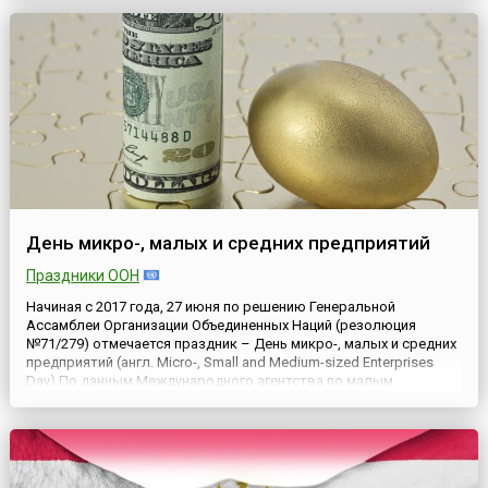
удочкой, насладился чистотой, ни с чем несравнимой радостью
общения...
День микро-, малых и средних предприятий
Праздники ООН
Начиная с 2017 года, 27 июня по решению Генеральной
Ассамблеи Организации Объединенных Наций (резолюция
№71/279) отмечается праздник – День микро-, малых и средних
предприятий (англ. Micro-, Small and Medium-sized Enterprises
Day).По данным Международного агентства по малым
предприятиям, к категории микро-, малых и средних
предприятий (ММСП) относятся порядка 90% всех предприятий,
в которых за...