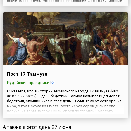
значительных культурных событий Испании. Это традиционный
праздник современного искусства – знаменитый фестиваль
театра, музыки и танца. Он проходит ежегодно летом и длится
месяц или чуть более.История фестиваля берет ...
Пост 17 Таммуза
Иудейские праздники
Считается, что в истории еврейского народа 17 Таммуза (ивр.
שבעה עשר בתמוז‎) — день бедствий. Талмуд называет целых пять
бедствий, случившихся в этот день…В 2448 году от сотворения
мира, в год Исхода из Египта, всего через сорок дней после
получения Торы на горе Синай, евреи построили Золотого
Тельца, совершив тяжкий грех идолопоклонства. А 17-го
Таммуза Моисей, спустившийся с Синая со скрижал...
А также в этот день 27 июня: