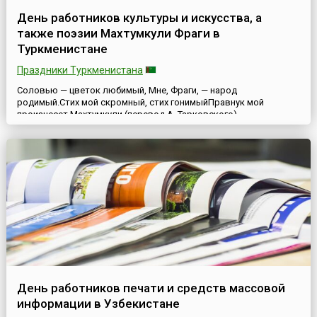
День работников культуры и искусства, а
также поэзии Махтумкули Фраги в
Туркменистане
Праздники Туркменистана
Соловью — цветок любимый, Мне, Фраги, — народ
родимый.Стих мой скромный, стих гонимыйПравнук мой
произнесет.Махтумкули (перевод А. Тарковского)
27 июня в Туркменистане отмечается День работников
культуры и искусства, а также поэзии Махтумкули
Фраги.Махтумкули (псевдоним Фраги) (ок. 1730-1780-е годы,
точная дата неизвестна) — выдающийся туркменский поэт,
классик туркменской...
День работников печати и средств массовой
информации в Узбекистане