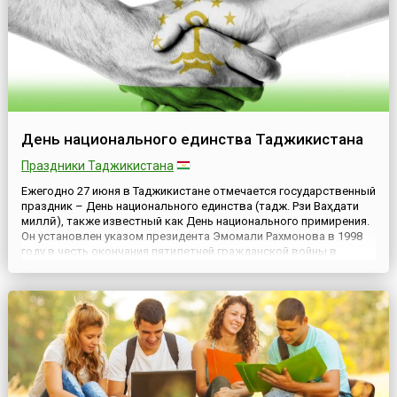
День национального единства Таджикистана
Праздники Таджикистана
Ежегодно 27 июня в Таджикистане отмечается государственный
праздник – День национального единства (тадж. Рӯзи Ваҳдати
миллӣ), также известный как День национального примирения.
Он установлен указом президента Эмомали Рахмонова в 1998
году в честь окончания пятилетней гражданской войны в
Таджикистане.За время гражданской войны 1992-1997 годов
погибли более 100 тысяч человек, миллионы таджикиста...