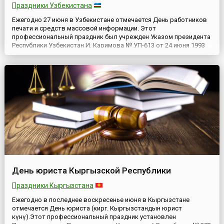
Праздники Узбекистана
Ежегодно 27 июня в Узбекистане отмечается День работников
печати и средств массовой информации. Этот
профессиональный праздник был учрежден Указом президента
Республики Узбекистан И. Каримова № УП-613 от 24 июня 1993
года. В документе говорится, что целью учреждения Дня
является необходимость отметить заслуги печати и средств
массовой информации в пропаганде идей государственного
суверенитета,...
День юриста Кыргызской Республики
Праздники Кыргызстана
Ежегодно в последнее воскресенье июня в Кыргызстане
отмечается День юриста (кирг. Кыргызстандын юрист
күнү).Этот профессиональный праздник установлен