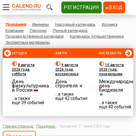
РЕГИСТРАЦИЯ
ВХОД
Праздники
Именины
Народный календарь
Хроника
Компании
Персоны
Лунный календарь
Производственные календари
Календарь путешественника
Экспертные материалы
СЕГОДНЯ
ЗАВТРА
ПОСЛЕЗАВТРА
8 августа
9 августа
10 августа
2026 года,
2026 года,
2026 года,
суббота
воскресенье
понедельник
День
День
Международны
физкультурника
строителя
день
в России
биодизеля
...а также
...а также
еще 42 события
еще 39 событий
...а также
еще 40 событий
Главная страница
/
Праздники
/
Праздники 27 июня 2026 года