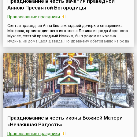
Празднование в честь зачатия праведной
Анною Пресвятой Богородицы
Православные праздники
Святая праведная Анна была младшей дочерью священника
Матфана, происходившего из колена Левина из рода Ааронова.
Муж ее, святой праведный Иоаким, был родом из колена
Иудина, из дома царя Давида. По древнему обетованию из рода
Давидова должен был произойти Мессия. Супруги жили в
Назарете Галилейском. Ежегодно они отдавали две трети своих
доходов в Иерусалимский храм и бедным. По особому Про...
Празднование в честь иконы Божией Матери
«Нечаянная Радость»
Православные праздники