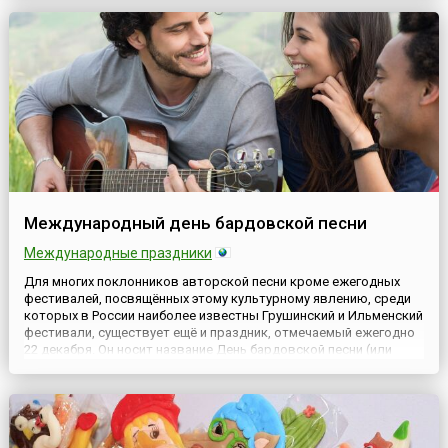
создается одно из самых необходимых благ — тепло, которое
обеспечивает комфор...
Международный день бардовской песни
Международные праздники
Для многих поклонников авторской песни кроме ежегодных
фестивалей, посвящённых этому культурному явлению, среди
которых в России наиболее известны Грушинский и Ильменский
фестивали, существует ещё и праздник, отмечаемый ежегодно
22 декабря. Он носит название День бардовской песни (или
День авторской песни). Праздник неофициальный, однако,
существует уже четверть века. Считается, что впервые ег...