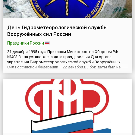
День Гидрометеорологической службы
Вооружённых сил России
Праздники России
21 декабря 1995 года Приказом Министерства Обороны РФ
№403 была установлена дата празднования Дня органа
управления Гидрометеорологической службы Вооружённых
Сил Российской Федерации – 22 декабря.Выбор даты был не
случаен. Первая мировая война сделала очевидной
необходимость контроля за погодными условиями на линии
фронта для успешного планирования боевых операций.
Особенно актуальной была мет...