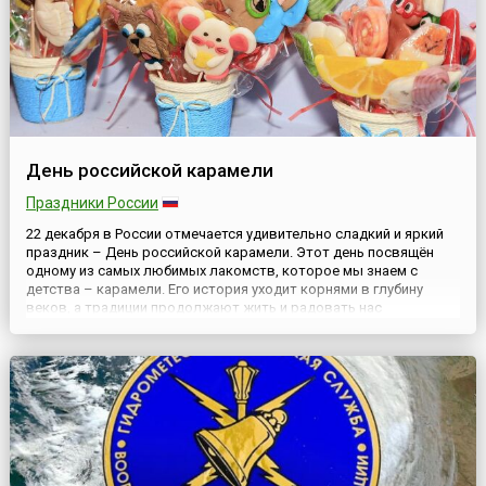
День российской карамели
Праздники России
22 декабря в России отмечается удивительно сладкий и яркий
праздник – День российской карамели. Этот день посвящён
одному из самых любимых лакомств, которое мы знаем с
детства – карамели. Его история уходит корнями в глубину
веков, а традиции продолжают жить и радовать нас
сегодня.История праздникаКарамель имеет богатую историю в
России. Первые леденцы появились ещё в XVII веке. Эти
простые и вк...