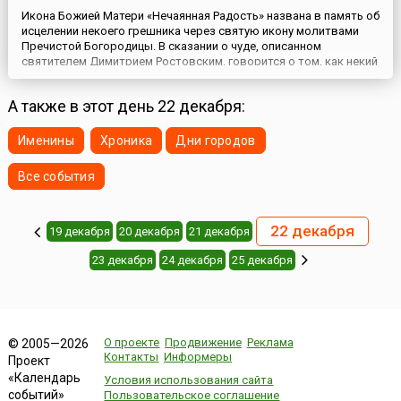
Икона Божией Матери «Нечаянная Радость» названа в память об
исцелении некоего грешника через святую икону молитвами
Пречистой Богородицы. В сказании о чуде, описанном
святителем Димитрием Ростовским, говорится о том, как некий
грешник, проводя жизнь в грехах, имел, однако, обыкновение
преклоняться пред иконой Богоматери и приносить ей
А также в этот день 22 декабря:
архангельское приветствие: «Радуйся, Благодатная!». Матерь ...
Именины
Хроника
Дни городов
Все события
22 декабря
19 декабря
20 декабря
21 декабря
23 декабря
24 декабря
25 декабря
О проекте
Продвижение
Реклама
© 2005—2026
Контакты
Информеры
Проект
«Календарь
Условия использования сайта
событий»
Пользовательское соглашение