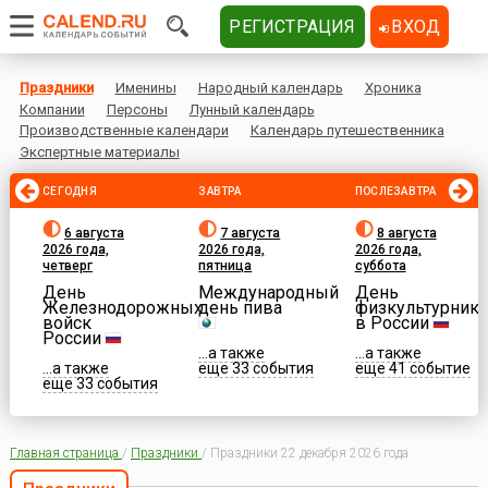
РЕГИСТРАЦИЯ
ВХОД
Праздники
Именины
Народный календарь
Хроника
Компании
Персоны
Лунный календарь
Производственные календари
Календарь путешественника
Экспертные материалы
СЕГОДНЯ
ЗАВТРА
ПОСЛЕЗАВТРА
6 августа
7 августа
8 августа
2026 года,
2026 года,
2026 года,
четверг
пятница
суббота
День
Международный
День
Железнодорожных
день пива
физкультурника
войск
в России
России
...а также
...а также
...а также
еще 33 события
еще 41 событие
еще 33 события
Главная страница
/
Праздники
/
Праздники 22 декабря 2026 года