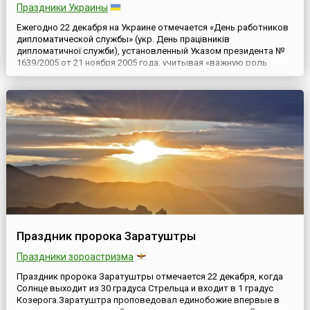
Праздники Украины
Ежегодно 22 декабря на Украине отмечается «День работников
дипломатической службы» (укр. День працівників
дипломатичної служби), установленный Указом президента №
1639/2005 от 21 ноября 2005 года, учитывая «важную роль
работников дипломатической службы Украина в поддержании
мирного и взаимовыгодного сотрудничества Украины с
членами международного сообщества, обеспечении при этом
национальных интер...
Праздник пророка Заратуштры
Праздники зороастризма
Праздник пророка Заратуштры отмечается 22 декабря, когда
Солнце выходит из 30 градуса Стрельца и входит в 1 градус
Козерога.Заратуштра проповедовал единобожие впервые в