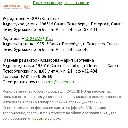
Политика конфиденциальности
Учредитель — ООО «Квантор»
Адрес учредителя: 198516 Санкт-Петербург, г. Петергоф, Санкт-
Петербургский пр., д.60, лит.А, ч.п. 2-Н, оф.432, 434
Издатель —
ООО «МЕДИО»
Адрес издателя: 198516 Санкт-Петербург, г. Петергоф, Санкт-
Петербургский пр., д.60, лит.А, ч.п. 2-Н, оф.440
Главный редактор - Комарова Мария Сергеевна
Адрес редакции:
198516
Санкт-Петербург, г. Петергоф
,
Санкт-
Петербургский пр., д.60, лит.А, ч.п. 2-Н, оф.432, 434
Телефон:
+7 812 640-06-60
Электронная почта:
askme@calend.ru
Использование любой информации CALEND.RU на веб-сайтах
возможно только при условии наличия у каждого скопированного
материала активной гиперссылки на страницу-источник.
Использование информации сайта в оффлайн-СМИ (радио,
телевидение, газеты и т.п.) требует
особого согласования
. Для
согласования
отправьте запрос
.