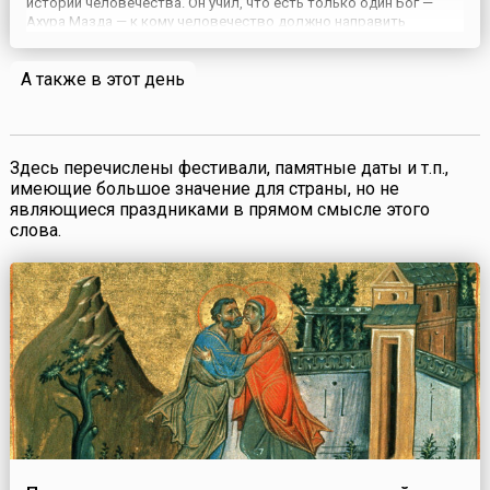
истории человечества. Он учил, что есть только один Бог —
Ахура Мазда — к кому человечество должно направить
просьбы, ходатайства и выражать благодарность. Ахура Мазда
означает «Мудрый Владыка». Он — мягкий и милосердный Бо...
А также в этот день
Здесь перечислены фестивали, памятные даты и т.п.,
имеющие большое значение для страны, но не
являющиеся праздниками в прямом смысле этого
слова.