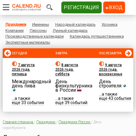
РЕГИСТРАЦИЯ
ВХОД
Праздники
Именины
Народный календарь
Хроника
Компании
Персоны
Лунный календарь
Производственные календари
Календарь путешественника
Экспертные материалы
СЕГОДНЯ
ЗАВТРА
ПОСЛЕЗАВТРА
7 августа
8 августа
9 августа
2026 года,
2026 года,
2026 года,
пятница
суббота
воскресенье
Международный
День
День
день пива
физкультурника
строителя
в России
...а также
...а также
...а также
еще 43 события
еще 33 события
еще 39 событий
Главная страница
/
Праздники
/
Праздники России
/
День
скрапбукинга