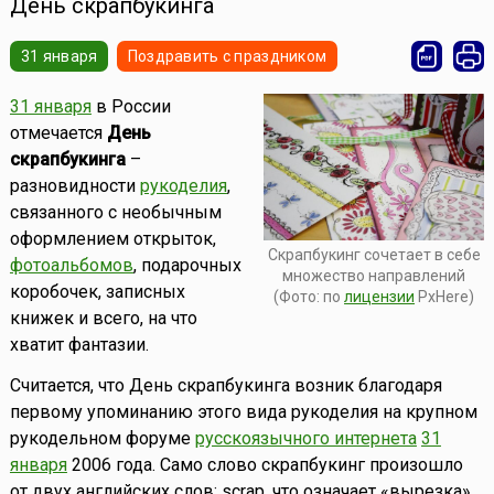
День скрапбукинга
31 января
Поздравить с праздником
31 января
в России
отмечается
День
скрапбукинга
–
разновидности
рукоделия
,
связанного с необычным
оформлением открыток,
Скрапбукинг сочетает в себе
фотоальбомов
, подарочных
множество направлений
коробочек, записных
(Фото: по
лицензии
PxHere)
книжек и всего, на что
хватит фантазии.
Считается, что День скрапбукинга возник благодаря
первому упоминанию этого вида рукоделия на крупном
рукодельном форуме
русскоязычного интернета
31
января
2006 года. Само слово скрапбукинг произошло
от двух английских слов: scrap, что означает «вырезка»