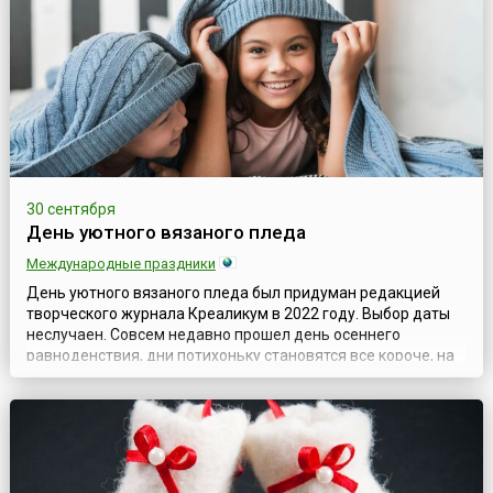
начинающих, так и опытн...
30 сентября
День уютного вязаного пледа
Международные праздники
День уютного вязаного пледа был придуман редакцией
творческого журнала Креаликум в 2022 году. Выбор даты
неслучаен. Совсем недавно прошел день осеннего
равноденствия, дни потихоньку становятся все короче, на
улице холодает... Самое время закутаться в уютный
вязаный плед!Каждое время прекрасно по-своему, и осень
волшебна своим особым настроением. Она приглашает нас
немного замедлиться, обустрои...