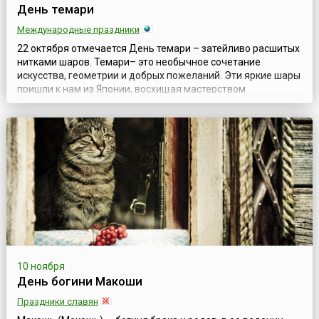
День темари
Международные праздники
22 октября отмечается День темари – затейливо расшитых
нитками шаров. Темари– это необычное сочетание
искусства, геометрии и добрых пожеланий. Эти яркие шары
пришли к нам из Японии, восхищая мастерством
исполнения и философией изготовления. Цвета и узоры
имеют в темари особое значение, превращая просто
красивый шарик в настоящий восточный
талисман.Считается, что праздник появился в 2019 году с...
10 ноября
День богини Макоши
Праздники славян