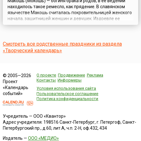
Макошь (Мокошь) — богиня брака и родов, в ее ведении
находилось такое ремесло, как прядение. В славянском
язычестве Макошь считалась покровительницей женского
начала, защитницей женщин и девушек. Издревле ее
просили дать легкие роды и здоровых детей.У древних
славян днем поминовения Макоши считалась Пятница.
После принятия христианства пятый день недели —
пятница — связывался со святыми женско...
Смотреть все родственные праздники из раздела
«Творческий календарь»
О проекте
Продвижение
Реклама
© 2005—2026
Контакты
Информеры
Проект
«Календарь
Условия использования сайта
событий»
Пользовательское соглашение
Политика конфиденциальности
Учредитель — ООО «Квантор»
Адрес учредителя: 198516 Санкт-Петербург, г. Петергоф, Санкт-
Петербургский пр., д.60, лит.А, ч.п. 2-Н, оф.432, 434
Издатель —
ООО «МЕДИО»