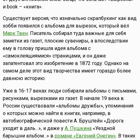
и book – «книга».
Существует версия, что изначально скрапбукинг как вид
хобби появился с альбома для вырезок, который вёл
Марк Твен
. Писатель собирал туда важные для себя
заметки из газет, плоские сувениры, а впоследствии
ему в голову пришла идея альбома с
«самоклеящиямися» страницами, и он даже
запатентовал это изобретение в 1872 году. Однако на
самом деле этот вид творчества имеет гораздо более
давнюю историю.
Уже в 16-17 веках люди собирали альбомы с письмами,
рисунками, вырезками из газет. В начале 19 века в
России существовали «альбомы дружбы», упоминания
о которых можно найти в книгах, например, в
автобиографической повести А. Бруштейн «Дорога
уходит в даль…», и даже у
А. Пушкина
«Уездной
барышни альбом...» в
романе «Евгений Онегин»
. В таких