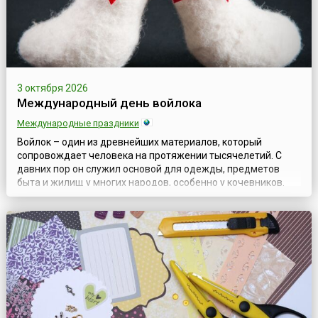
3 октября 2026
Международный день войлока
Международные праздники
Войлок – один из древнейших материалов, который
сопровождает человека на протяжении тысячелетий. С
давних пор он служил основой для одежды, предметов
быта и жилищ у многих народов, особенно у кочевников.
Сегодня войлок вновь обретает популярность, но уже как
художественный материал: из него создают украшения,
одежду, аксессуары и декоративные предметы. В честь
этого уникального материала еже...