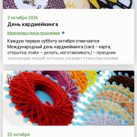
3 октября 2026
День кардмейкинга
Международные праздники
Каждую первую субботу октября отмечается
Международный день кардмейкинга (card – карта,
открытка, make – делать, изготавливать) – праздник
творческих людей, которые создают открытки своими
руками. Он объединяет мастеров по всему миру и
напоминает о простом, но очень важном – передавать
эмоции гораздо приятнее через материальное послание, а
не через безликий экран.История праздника началась в 2...
22 октября