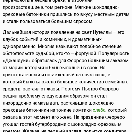
перемолотые лесные орехи, в изобилии
произраставшие в том регионе. Мягкие шоколадно-
ореховые батончики пришлись по вкусу местным детям
и стали пользоваться большим спросом.
Дальнейшая история появления на свет Нутеллы – это
клубок событий и комичных, и драматичных
одновременно. Многие называют подобное стечение
обстоятельств судьбой, кто-то – фортуной. Популярность
«Джандуйи» обратилась для Ферреро большим заказом
от мэрии, который и был выполнен в срок. Но
приготовленный и оставленный на ночь заказ, в
который было вложено большое количество семейных
средств, растаял от жары. Поэтому Пьетро Ферреро
решил проблему следующим образом: он стал
лихорадочно намазывать растаявшие шоколадно-
ореховые батончики на тонкие ломтики
хлеба
, который
резала в этот момент его жена. На празднике Ферреро
угощал гостей бутербродами с шоколадно-ореховым
кремом. Жалкая, на первый взгляд, попытка кондитера