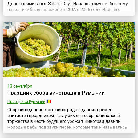
День салями (англ. Salami Day). Начало этому необычному
празднику было положено в США в 2006 году. Идея его
проведения пришла в голову двум подругам Кристине и
Вирджинии — любительницам этого вкусного продукта.
Именно 7 сентября они, находясь у себя дома, в городе
Хенрико (штат Вирджин...
13 сентября
Праздник сбора винограда в Румынии
Праздники Румынии
Сбор винодельческого винограда с давних времен
считается праздником. Так, у римлян сбор начинался с
торжества в честь будущего урожая. Виноград давили
молодые рабы под звуки песен, которые так и назывались
«песни пресса» или «песни вина». В античности во время