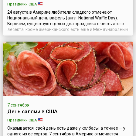
Праздники США
24 августа в Америке любители сладкого отмечают
Национальный день вафель (англ. National Waffle Day).
Впрочем, существуют целых два праздника в честь этого
десерта: кроме американского есть еще и Международный
день вафель, отмечаемый 25 марта.Чем же отличается
американское лакомство? Эти вафли — не хрустящие
пластинки, к которым привыкли жители европейских стран,
а небольшие «оладьи», которые ...
7 сентября
День салями в США
Праздники США
Оказывается, свой день есть даже у колбасы, а точнее — у
одного из её сортов. 7 сентября в Америке отмечается