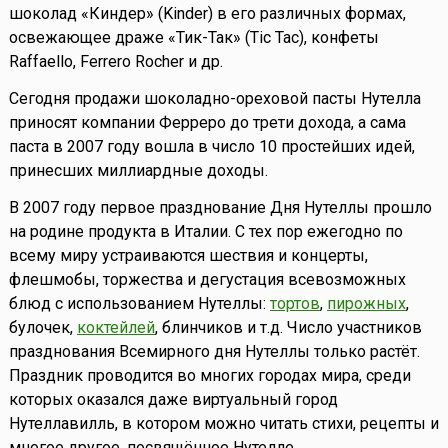
шоколад «Киндер» (Kinder) в его различных формах,
освежающее драже «Тик-Так» (Tic Tac), конфеты
Raffaello, Ferrero Rocher и др.
Сегодня продажи шоколадно-ореховой пасты Нутелла
приносят компании Ферреро до трети дохода, а сама
паста в 2007 году вошла в число 10 простейших идей,
принесших миллиардные доходы.
В 2007 году первое празднование Дня Нутеллы прошло
на родине продукта в Италии. С тех пор ежегодно по
всему миру устраиваются шествия и концерты,
флешмобы, торжества и дегустация всевозможных
блюд с использованием Нутеллы:
тортов
,
пирожных
,
булочек,
коктейлей
, блинчиков и т.д. Число участников
празднования Всемирного дня Нутеллы только растёт.
Праздник проводится во многих городах мира, среди
которых оказался даже виртуальный город
Нутеллавилль, в котором можно читать стихи, рецепты и
многое другое, посвящённое Нутелле.