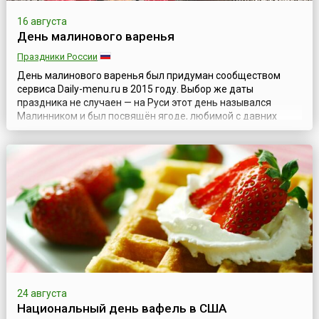
16 августа
День малинового варенья
Праздники России
День малинового варенья был придуман сообществом
сервиса Daily-menu.ru в 2015 году. Выбор же даты
праздника не случаен — на Руси этот день назывался
Малинником и был посвящён ягоде, любимой с давних
времен всеми, вне зависимости от возраста и социального
положения. Малину ценили во все времена за её вкус и
полезные качества и использовали не только как продукт
питания, но и как целебное средст...
24 августа
Национальный день вафель в США