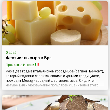
уборки урожая винограда никто не смел наказать раба,
который мог выругать хозяина и выпить любое количество
вина (или в обратном поря...
0 2026
Фестиваль сыра в Бра
Праздники Италии
Раз в два года в итальянском городе Бра (регион Пьемонт),
который издавна славится своими сырными традициями,
проходит Международный фестиваль сыра. Он длится
четыре дня и чрезвычайно популярен у ценителей этого
продукта по всему миру. Это настоящий праздник и очень
важное событие, как для знатоков и любителей сыров, так и
для ремесленников, занятых в молочно-сырном
производстве. Надо сказать,...