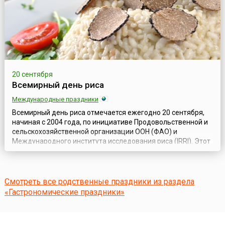
20 сентября
Всемирный день риса
Международные праздники
Всемирный день риса отмечается ежегодно 20 сентября,
начиная с 2004 года, по инициативе Продовольственной и
сельскохозяйственной организации ООН (ФАО) и
Международного института исследования риса (IRRI). Этот
праздник действительно носит всемирный характер,
поскольку рис является одним из самых популярных злаков
на всех континентах планеты Земля. В национальных
кухнях каждой из стран есть свои...
Смотреть все родственные праздники из раздела
«Гастрономические праздники»