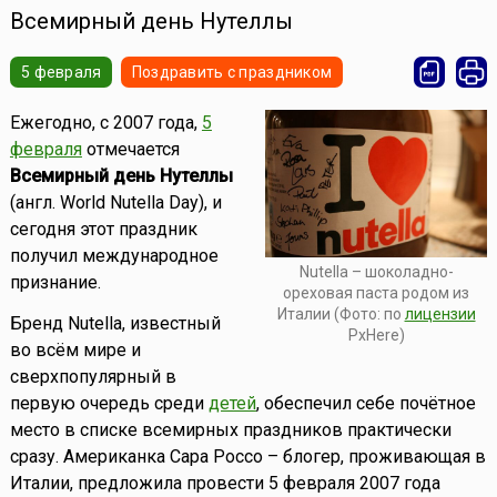
Всемирный день Нутеллы
5 февраля
Поздравить с праздником
Ежегодно, с 2007 года,
5
февраля
отмечается
Всемирный день Нутеллы
(англ. World Nutella Day), и
сегодня этот праздник
получил международное
Nutella – шоколадно-
признание.
ореховая паста родом из
Италии (Фото: по
лицензии
Бренд Nutella, известный
PxHere)
во всём мире и
сверхпопулярный в
первую очередь среди
детей
, обеспечил себе почётное
место в списке всемирных праздников практически
сразу. Американка Сара Россо – блогер, проживающая в
Италии, предложила провести 5 февраля 2007 года