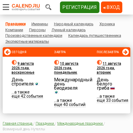
РЕГИСТРАЦИЯ
ВХОД
Праздники
Именины
Народный календарь
Хроника
Компании
Персоны
Лунный календарь
Производственные календари
Календарь путешественника
Экспертные материалы
СЕГОДНЯ
ЗАВТРА
ПОСЛЕЗАВТРА
9 августа
10 августа
11 августа
2026 года,
2026 года,
2026 года,
воскресенье
понедельник
вторник
День
Международный
День
строителя
день
белого
биодизеля
гриба
...а также
еще 42 события
...а также
...а также
еще 33 события
еще 40 событий
Главная страница
/
Праздники
/
Международные праздники
/
Всемирный день Нутеллы