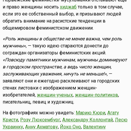
и право женщины носить
хиджаб
только в том случае,
если это ее собственный выбор, и призывают людей
обратить внимание на расистские тенденции в
общемировом феминистском движении.
«Роль женщины в обществе не менее важна, чем роль
мужчины»
, — такую идею стараются донести до
сограждан организаторы феминистских акций.
«Повсюду памятники мужчинам, мужчины доминируют
в городском пространстве, а ведь число женщин,
заслуживающих уважения, ничуть не меньше!»
, —
заявляют они и ежегодно расклеивают на городских
стенах листовки с изображением женщин-
изобретателей,
женщин-ученых
,
женщин-политиков
,
писательниц, певиц и художниц.
На фотографиях можно увидеть:
Марию Кюри
,
Агату
Кристи
,
Розу Люксембург
,
Александру Коллонтай
,
Лесю
Украинку
,
Анну Ахматову
,
Йоко Оно
,
Валентину