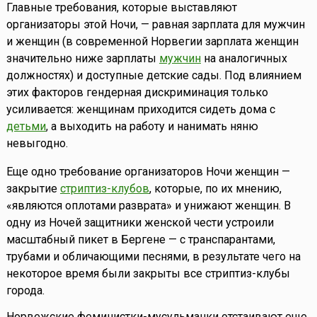
Главные требования, которые выставляют
организаторы этой Ночи, — равная зарплата для мужчин
и женщин (в современной Норвегии зарплата женщин
значительно ниже зарплаты
мужчин
на аналогичных
должностях) и доступные детские сады. Под влиянием
этих факторов гендерная дискриминация только
усиливается: женщинам приходится сидеть дома с
детьми
, а выходить на работу и нанимать няню
невыгодно.
Еще одно требование организаторов Ночи женщин —
закрытие
стриптиз-клубов
, которые, по их мнению,
«являются оплотами разврата» и унижают женщин. В
одну из Ночей защитники женской чести устроили
масштабный пикет в Бергене — с транспарантами,
трубами и обличающими песнями, в результате чего на
некоторое время были закрыты все стриптиз-клубы
города.
Норвежские феминистки-мусульманки отстаивают еще