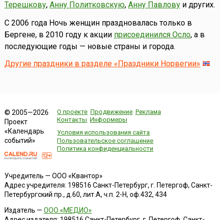
Терешкову
,
Анну Политковскую
,
Анну Павлову
и других.
С 2006 года Ночь женщин праздновалась только в
Бергене, в 2010 году к акции
присоединился Осло
, а в
последующие годы — новые страны и города.
Другие праздники в разделе «Праздники Норвегии»
О проекте
Продвижение
Реклама
© 2005—2026
Контакты
Информеры
Проект
«Календарь
Условия использования сайта
событий»
Пользовательское соглашение
Политика конфиденциальности
Учредитель — ООО «Квантор»
Адрес учредителя: 198516 Санкт-Петербург, г. Петергоф, Санкт-
Петербургский пр., д.60, лит.А, ч.п. 2-Н, оф.432, 434
Издатель —
ООО «МЕДИО»
Адрес издателя: 198516 Санкт-Петербург, г. Петергоф, Санкт-