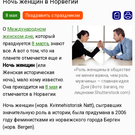
Ночь женщин в Норвегии
8 мая
Поздравить с праздником
О
Международном
женском дне
, который
празднуется
8 марта
, знают
все. А вот о том, что на
планете отмечается еще и
Ночь женщин
(или
«Роль женщины в обществе
Женская историческая
не менее важна, чем роль
ночь), мало кому известно.
мужчины» — главная идея
Она приходится на
8 мая
и
Дня (Фото: baranq, по
лицензии Shutterstock.com)
отмечается в Норвегии.
Ночь женщин (норв. Kvinnehistorisk Natt), сыгравших
значительную роль в истории, была придумана в 2006
году феминистками из норвежского города Берген
(норв. Bergen).