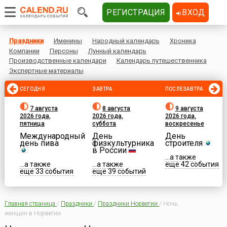
РЕГИСТРАЦИЯ
ВХОД
Праздники
Именины
Народный календарь
Хроника
Компании
Персоны
Лунный календарь
Производственные календари
Календарь путешественника
Экспертные материалы
СЕГОДНЯ
ЗАВТРА
ПОСЛЕЗАВТРА
7 августа
8 августа
9 августа
2026 года,
2026 года,
2026 года,
пятница
суббота
воскресенье
Международный
День
День
день пива
физкультурника
строителя
в России
...а также
...а также
...а также
еще 42 события
еще 33 события
еще 39 событий
Главная страница
/
Праздники
/
Праздники Норвегии
/
Ночь
женщин в Норвегии