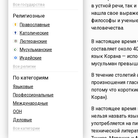
Азербайджан
Все государства
в устной речи, так 
Албания
нашла свое выражен
Религиозные
философы и ученые,
Аргентина
Православные
человечества.
Армения
Католические
Афганистан
В настоящее время 
Лютеранские
Багамы
составляет около 4
Мусульманские
Бахрейн
язык Корана — испо
Иудейские
Бельгия
мусульман превышае
Буддийские
Все религии
Болгария
Индуизм
В течение столетий
По категориям
Босния
произношения гласн
Бахаи
Языковые
Бразилия
потому что коротки
Зороастризм
Профессиональные
Великобритания
Коран).
Славянские
Международные
Венгрия
Языческие
В настоящее время 
ООН
Вьетнам
нельзя назвать язы
Деловые
Германия
употребляется на п
Дни воинской славы России
Все категории
Греция
технической литера
Армейские
Грузия