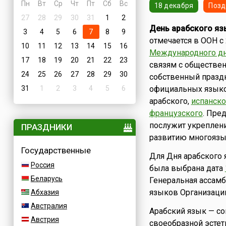
Пн
Вт
Ср
Чт
Пт
Сб
Вс
18 декабря
Позд
27
28
29
30
31
1
2
День арабского яз
3
4
5
6
7
8
9
отмечается в ООН с 
10
11
12
13
14
15
16
Международного дн
17
18
19
20
21
22
23
связям с обществе
24
25
26
27
28
29
30
собственный праздн
31
1
2
3
4
5
6
официальных языко
арабского,
испанско
французского
. Пред
послужит укреплен
ПРАЗДНИКИ
развитию многоязы
Государственные
Для Дня арабского
Россия
была выбрана дата
Беларусь
Генеральная ассамб
языков Организаци
Абхазия
Австралия
Арабский язык — со
Австрия
своеобразной эстет