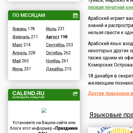
Тунисе, Марокко и А
Величественные
первая печатная кн
Дания
ВОВ
ПО МЕСЯЦАМ
Египет
Арабский играет ва
Водные
Зимбабве
знаний и распростр
Январь
178
Июль
231
Гастрономические
Израиль
нельзя свести к од
Февраль
211
Август
198
Детские
Индия
Арабский язык вход
Март
214
Сентябрь
253
В честь икон
Иордания
некоторых других о
Апрель
228
Октябрь
262
Дни памяти святых
Ирак
также одним из офи
Май
265
Ноябрь
261
Конституционные
Иран
Коморских Острова
Июнь
251
Декабрь
215
Культурные
Ирландия
18 декабря в секре
Масс-медийные
Исландия
желающим познаком
Молодежные
Испания
Другие праздники 
Научно-технические
Италия
Независимые
Йемен
Необычные
Казахстан
Языковые пр
Природные
Камерун
Установите на Вашем сайте или
Медицинские
Канада
блоге этот информер «
Праздники