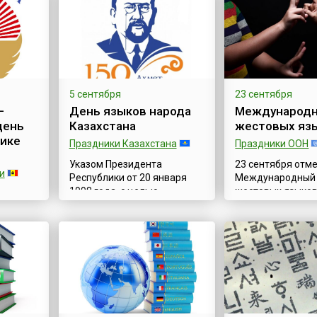
5 сентября
23 сентября
—
День языков народа
Международн
день
Казахстана
жестовых яз
лике
Праздники Казахстана
Праздники ООН
Указом Президента
23 сентября отм
и
Республики от 20 января
Международный
1998 года, с целью
жестовых языков 
дний
воспитания любви и
International Day 
ста,
уважения к родному языку и
Languages), при
своей стране и расширении
обратить вниман
дник —
знаний о языках, традициях
значение в жизн
 языка
разных национальностей, в
миллионов глухи
м.
стране был установлен
слабослышащих 
мба
праздник День языков
тому же сегодня
«наш
народа Казахстана.
— это уникальна
зык», и
Изначально он отмечался в
возможность по
нию