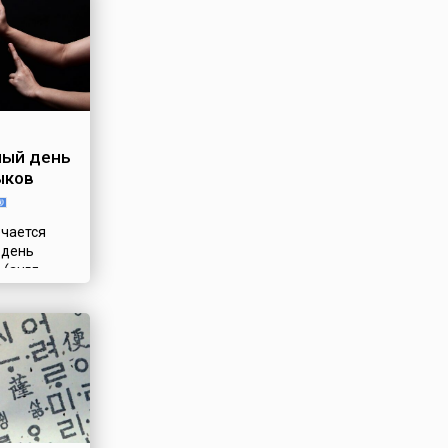
ый день
ыков
ечается
 день
(англ.
of Sign
званный
ие на их
и многих
х и
людей. К
шняя дата
я
ддержать и