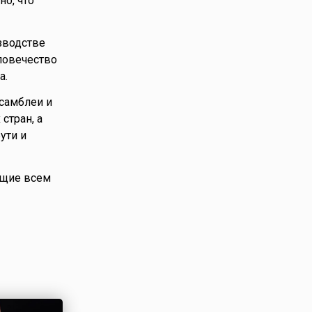
но, что
зводстве
ловечество
а.
самблеи и
стран, а
ути и
ющие всем