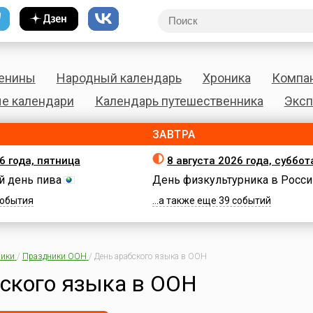
енины
Народный календарь
Хроника
Компа
е календари
Календарь путешественника
Эксп
ЗАВТРА
6 года, пятница
8 августа 2026 года, суббот
 день пива
День физкультурника в Росси
 события
...а также еще 39 событий
ики
/
Праздники ООН
/
День арабского языка в ООН
ского языка в ООН