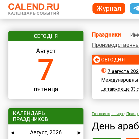
Журнал
Праздники
Им
СЕГОДНЯ
Производственны
Август
7
СЕГОДНЯ
7 августа 202
Международный
пятница
...а также еще 33
КАЛЕНДАРЬ
Главная страница
/
Праздн
ПРАЗДНИКОВ
День араб
Август, 2026
◀
▶