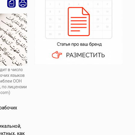
дит в число
очих языков
амблеи ООН
y, по лицензии
.com)
рабочих
икальной,
ектных, как