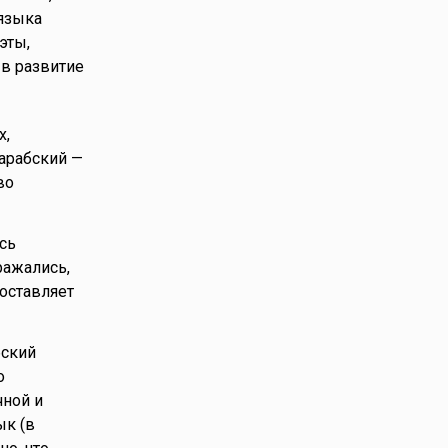
 языка
эты,
 в развитие
х,
 арабский —
во
сь
ражались,
составляет
бский
о
чной и
ык (в