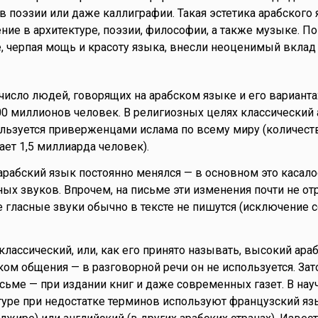
и в поэзии или даже каллиграфии. Такая эстетика арабского
ие в архитектуре, поэзии, философии, а также музыке. По
 черпая мощь и красоту языка, внесли неоценимый вклад
число людей, говорящих на арабском языке и его варианта
00 миллионов человек. В религиозных целях классический
льзуется приверженцами ислама по всему миру (количест
т 1,5 миллиарда человек).
 арабский язык постоянно менялся — в основном это касало
ых звуков. Впрочем, на письме эти изменения почти не от
е гласные звуки обычно в тексте не пишутся (исключение 
классический, или, как его принято называть, высокий ара
ком общения — в разговорной речи он не используется. Зат
исьме — при издании книг и даже современных газет. В нау
туре при недостатке терминов используют французский яз