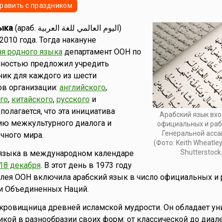
равить с праздником
ыка
(араб. اليوم العالمي للغة العربية‎)
2010 года. Тогда накануне
я родного языка
департамент ООН по
нностью предложил учредить
ик для каждого из шести
в организации:
английского
,
го
,
китайского
,
русского
и
полагается, что эта инициатива
Арабский язык вхо
ию межкультурного диалога и
официальных и раб
Генеральной асс
чного мира.
(Фото: Keith Wheatle
Shutterstock
 языка в международном календаре
18 декабря
. В этот день в 1973 году
лея ООН включила арабский язык в число официальных и 
и Объединенных Наций.
кровищница древней исламской мудрости. Он обладает ун
икой в разнообразии своих форм: от классической до диал