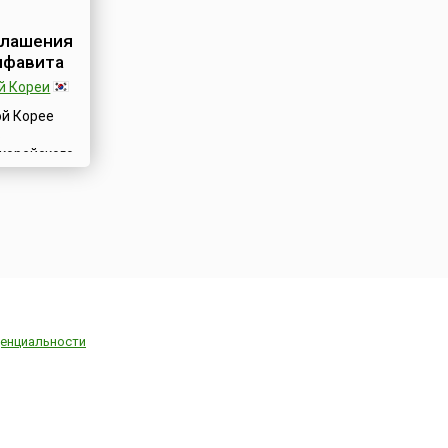
вую
культурное
глашения
х глухих
лфавита
й Кореи
жестовых
прово...
ой Корее
ь
корейского
ень
글날),
ный
ого языка
ь. И
ют его
озглашение
м Седжоном
종, 世宗,
енциальности
0).Король
овал
мента,
о новый
году в
о л...