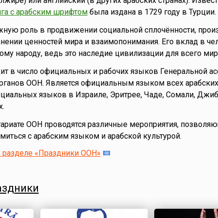
лжире) или английский (в других арабских странах). Извест
ига с арабским шрифтом
была издана в 1729 году в Турции.
жную роль в продвижении социальной сплочённости, прои
анении ценностей мира и взаимопонимания. Его вклад в че
ному народу, ведь это наследие цивилизации для всего мир
ит в число официальных и рабочих языков Генеральной ас
рганов ООН. Является официальным языком всех арабских 
циальных языков в Израиле, Эритрее, Чаде, Сомали, Джиб
х.
тариате ООН проводятся различные мероприятия, позволя
иться с арабским языком и арабской культурой.
в разделе «Праздники ООН»
аздники