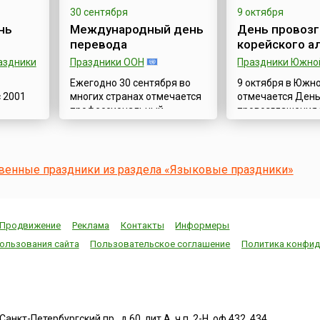
третье воскресенье
защитить языко
ло
30 сентября
9 октября
сентября, а в соответствии с
самобытность и 
нь
Международный день
День провоз
Постановлением
разнообразие все
ому
перевода
корейского а
Правительства Республики
людей и других
аздники
Праздники ООН
Праздники Южно
Казахстан от 31 октября
пользователей 
 31
2017 года ...
языков. Она была 
с тех
Ежегодно 30 сентября во
9 октября в Южн
тся
 2001
многих странах отмечается
отмечается Ден
ни...
профессиональный
провозглашения 
ский
праздник устных и
алфавита, или Д
European
письменных переводчиков
хангыля (кор. 한
 целью
— Международный день
поскольку искон
вого
переводчика (англ.
алфавит Корейск
твенные праздники из раздела «Языковые праздники»
зычия
International Translation
называют Хангыл
Day).В 2017 году
сегодня праздну
ания
Генеральная ассамблея
создание и пров
 мире и
ООН на своем очередном
в стране короле
Продвижение
Реклама
Контакты
Информеры
заседании единогласно
Великим (кор. 세
ользования сайта
Пользовательское соглашение
Политика конфид
том
приняла Резолюцию
Sejong, 1397-145
жке
(A/RES/71/288), в которой
Седжон обнарод
(ЕС) во
признаётся роль
публикацию доку
 года
профессионального
представляющег
перевода в объединении
алфавит, в 1446 
час
народов, в содействии миру,
девятом месяце п
нкт-Петербургский пр., д.60, лит.А, ч.п. 2-Н, оф.432, 434